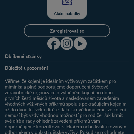
Akční nabídky
Zaregistrovat se
Oblíbené stránky
Podpora
Klub
Důležité upozornění
O nás
Výhody členství
Můj účet
Věříme, že kojení je ideálním výživovým začátkem pro
Registrace
miminka a plně podporujeme doporučení Světové
zdravotnické organizace o výlučném kojení po dobu
Newsletter
prvních šesti měsíců života a následovaném zavedením
Přihlášení
vhodných výživných příkrmů spolu s pokračujícím kojením
až do dvou let věku dítěte. Také si uvědomujeme, že kojení
Produkty
nemusí být vždy vhodnou možností pro rodiče. Jak krmit
Najít produkt
své dítě a rady ohledně zavedení příkrmů vám
doporučujeme konzultovat s lékařem nebo kvalifikovaným
odborníkem v oblasti dětské výživy. Pokud se rozhodnete