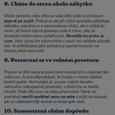
8. Chůze do stran okolo nábytku
Okolo jednoho roku věku se vaše dítě vydá na průzkum
poprvé po svých
. Pokud se ale při chůzi zpočátku přidržuje
nábytku, nejedná se o samostatnou chůzi, ale o chůzi do
stran, při které teprve posiluje svaly k tomu, aby se
Nevoďte ho proto za
konečně mohlo samo rozběhnout.
ruce.
Jeho vývoj tím neurychlíte a navíc mu můžete uškodit
tím, že přetěžujete jeho pohybový aparát činností, na
kterou ještě není zralé.
9. Postavení se ve volném prostoru
Poprvé se děti samy postaví mezi dvanáctým a šestnáctým
měsícem. Je pravděpodobné, že budou v tomto období
hodně padat. Nechytejte je, pouze z jejich dosahu
odstraňte nebezpečné předměty, o které by se mohly
uhodit. Malé děti jsou na pády připravené. Navíc se
naučit spoléhat samy na sebe
potřebují
a přijít na způsob,
jak se nejbezpečněji dostat ze stoje zpět dolů.
10. Samostatná chůze dopředu