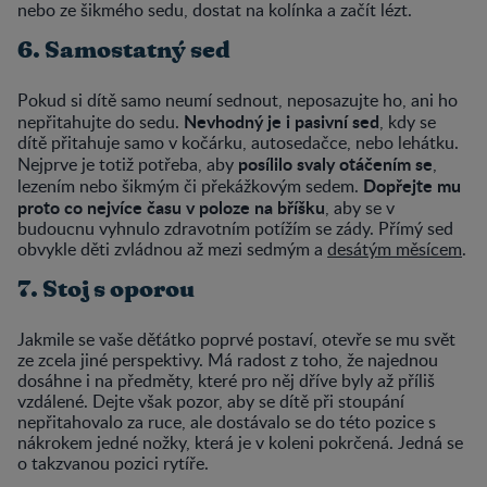
nebo ze šikmého sedu, dostat na kolínka a začít lézt.
6. Samostatný sed
Pokud si dítě samo neumí sednout, neposazujte ho, ani ho
Nevhodný je i pasivní sed
nepřitahujte do sedu.
, kdy se
dítě přitahuje samo v kočárku, autosedačce, nebo lehátku.
posílilo svaly otáčením se
Nejprve je totiž potřeba, aby
,
Dopřejte mu
lezením nebo šikmým či překážkovým sedem.
proto co nejvíce času v poloze na bříšku
, aby se v
budoucnu vyhnulo zdravotním potížím se zády. Přímý sed
obvykle děti zvládnou až mezi sedmým a
desátým měsícem
.
7. Stoj s oporou
Jakmile se vaše děťátko poprvé postaví, otevře se mu svět
ze zcela jiné perspektivy. Má radost z toho, že najednou
dosáhne i na předměty, které pro něj dříve byly až příliš
vzdálené. Dejte však pozor, aby se dítě při stoupání
nepřitahovalo za ruce, ale dostávalo se do této pozice s
nákrokem jedné nožky, která je v koleni pokrčená. Jedná se
o takzvanou pozici rytíře.