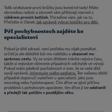
Tolik očekávané první krůčky jsou konečně tady! Máte
obrovskou radost a zároveň vám přibývají starosti s
výběrem prvních botiček
. Poradíme vám, jak na to.
Přečtěte si článek
Jak správně vybrat botičky pro děti.
PřI pochybnostech zajděte ke
specialistovi
Pokud je dítě zdravé, není potřeba mu nijak pomáhat,
ukazovat mu
určitě je ale důležité být mu nablízku a
správnou cestu.
Vy se svým dítětem trávíte nejvíce času,
takže si nejsnáze všimnete případných odchylek ve vývoji.
Pokud máte jakékoli pochybnosti o tom, že se vaše dítě
vyvíjí správně,
informujte svého pediatra.
Ten vašemu dítěti
případně doporučí vyšetření u specialistů, jako jsou
neurolog nebo fyzioterapeut. Čím dříve se zjistí příčina
odstranit
problémů s pohybovým aparátem, tím dříve ji lze
a předejít tak potížím v pozdějším věku.