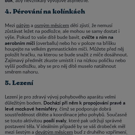
bok
, aby nevznikaly vývojové asymetrie.
4. Pérování na kolínkách
Mezi
pátým
a
osmým měsícem
děti zjistí, že nemusí
zůstávat ležet na podložce, ale mohou se samy dostat i
cvičte s ním na
výše. Pokud to vaše dítě bude bavit,
aerobním míči
(overballu) nebo ho v poloze na bříšku
houpejte na velkém gymnastickém míči. Můžete před něj
položit hračku, na kterou se bude snažit z míče dosáhnout.
Zajímavý předmět zkuste umístit i na nízkou poličku nebo
vyšší podložku, aby se pro něj dítě muselo natáhnout
směrem nahoru.
5. Lezení
Lezení je pro zdravý vývoj pohybového aparátu velmi
Dochází při něm k propojování pravé a
důležitým bodem.
levé mozkové hemisféry
, čímž se podporuje dobrá
soustředěnost dítěte a koordinace jeho pohybů. Současně
posílí svaly
se touto aktivitou
, které pak udržují správné
postavení těla. V ideálním případě by se váš drobeček měl
mezi šestým a
devátým měsícem
buď z druhého vzpřímení,