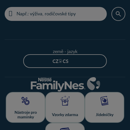
země - jazyk
CZ - CS
Nástroje pro
Vzorky zdarma
Jídelníčky
maminky