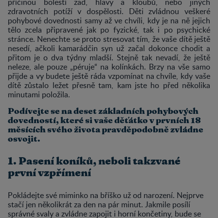
příčinou bolestí zad, hlavy a kloubů, nebo jiných
zdravotních potíží v dospělosti. Děti zvládnou veškeré
pohybové dovednosti samy až ve chvíli, kdy je na ně jejich
tělo zcela připravené jak po fyzické, tak i po psychické
stránce. Nenechte se proto stresovat tím, že vaše dítě ještě
nesedí, ačkoli kamarádčin syn už začal dokonce chodit a
přitom je o dva týdny mladší. Stejně tak nevadí, že ještě
neleze, ale pouze „péruje“ na kolínkách. Brzy na vše samo
přijde a vy budete ještě ráda vzpomínat na chvíle, kdy vaše
dítě zůstalo ležet přesně tam, kam jste ho před několika
minutami položila.
Podívejte se na deset základních pohybových
dovedností, které si vaše děťátko v prvních 18
měsících svého života pravděpodobně zvládne
osvojit.
1. Pasení koníků, neboli takzvané
první vzpřímení
Pokládejte své miminko na bříško už od narození. Nejprve
stačí jen několikrát za den na pár minut. Jakmile posílí
správné svaly a zvládne zapojit i horní končetiny, bude se