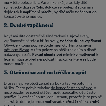
mu v této poloze líbit. Pasení koníků je to, kdy dítě
drží své tělo, dokáže se podepřít rukama
symetricky
a
napřímení páteře
dojde tak k
, by dítě mělo zvládnout do
konce
čtvrtého měsíce
.
2. Druhé vzpřímení
Když má dítě dostatečně silné zádové a šíjové svaly,
zvládne druhé vzpřímení.
vzpřimovače páteře a břišní svaly,
Obvykle k tomu poprvé dojde
mezi čtvrtým
a
osmým
měsícem života
. V této poloze na bříšku se opírá o dlaně
Pokud chcete své miminko motivovat k
natažených paží.
lezení
, můžete před něj položit hračku, ke které se bude
muset natáhnout.
3. Otočení ze zad na bříško a zpět
Dítě se nejprve otočí ze zad na bok a teprve potom na
bříško. Tento pohyb zvládne
do konce šestého měsíce
, o
něco později se naučí otáčet i zpět. Zpočátku děti často
používají k otáčení pouze jednu stranu, protože je to pro ně
motivovat k přetáčení i na druhý
snazší. Je dobré je proto