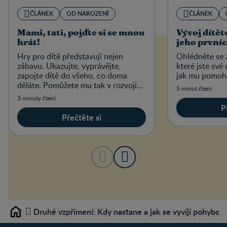
ČLÁNEK
OD NAROZENÍ
ČLÁNEK
Mami, tati, pojďte si se mnou
Vývoj dítě
hrát!
jeho první
Hry pro dítě představují nejen
Ohlédněte se 
zábavu. Ukazujte, vyprávějte,
které jste své 
zapojte dítě do všeho, co doma
jak mu pomoh
děláte. Pomůžete mu tak v rozvoji
5 minut čtení
jeho schopností a fantazie.
3 minuty čtení
P
Přečtěte si
Druhé vzpřímení: Kdy nastane a jak se vyvíjí pohybov
Home