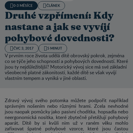
0-3 MĚSÍCE
ČLÁNEK
Druhé vzpřímení: Kdy
nastane a jak se vyvíjí
pohybové dovednosti?
ČVC 3, 2017
5 MINUT
V prvním roce života udělá dítě obrovský pokrok, zejména
co se týče jeho schopností a pohybových dovedností. Které
jsou ty nejdůležitější? Motorický vývoj sice má své základní
všeobecně platné zákonitosti, každé dítě se však vyvíjí
vlastním tempem a vyniká v jiné oblasti.
Zdravý vývoj svého potomka můžete podpořit například
správným nošením nebo různými hrami. Zcela nevhodné
jsou naopak pomůcky jako pasivní chodítka, hopsadla nebo
neergonomická nosítka, které zbytečně přetěžují pohybový
aparát. Dítě by si kvůli nim už v raném věku mohlo
zafixovat špatné pohybové vzorce, které jsou častou