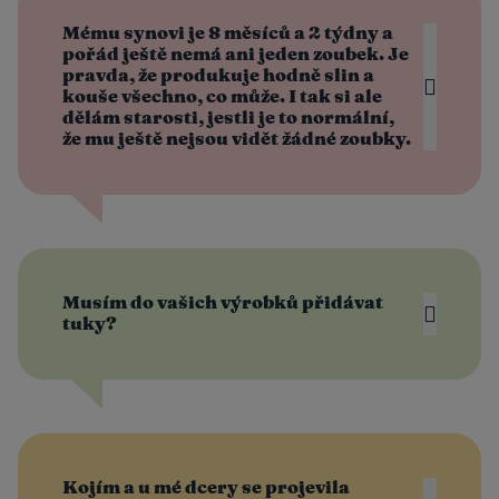
Mému synovi je 8 měsíců a 2 týdny a
pořád ještě nemá ani jeden zoubek. Je
pravda, že produkuje hodně slin a
kouše všechno, co může. I tak si ale
dělám starosti, jestli je to normální,
že mu ještě nejsou vidět žádné zoubky.
Musím do vašich výrobků přidávat
tuky?
Kojím a u mé dcery se projevila