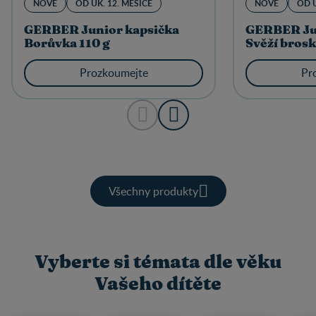
NOVÉ
OD UK. 12. MĚSÍCE
NOVÉ
OD U
GERBER Junior kapsička
GERBER Jun
Borůvka 110 g
Svěží brosk
Prozkoumejte
Pr
Všechny produkty
Vyberte si témata dle věku
Vašeho dítěte