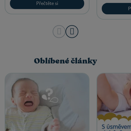
Přečtěte si
P
Oblíbené články