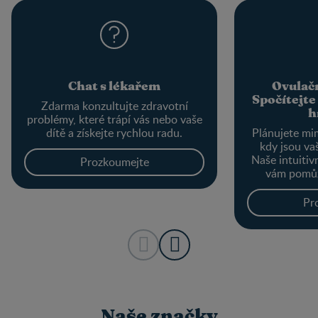
Chat s lékařem
Ovulačn
Spočítejte
Zdarma konzultujte zdravotní
h
problémy, které trápí vás nebo vaše
dítě a získejte rychlou radu.
Plánujete mi
kdy jsou va
Naše intuitiv
Prozkoumejte
vám pomůž
provést výp
optimálního o
Pr
Naše značky