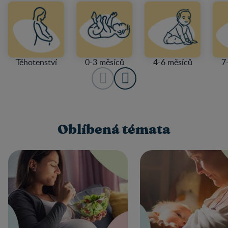
Těhotenství
0-3 měsíců
4-6 měsíců
7
Oblíbená témata