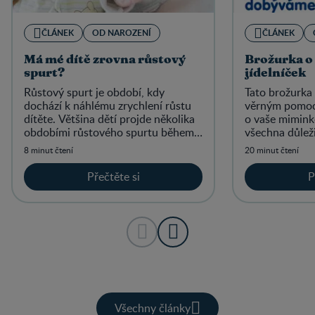
ČLÁNEK
OD NAROZENÍ
ČLÁNEK
Má mé dítě zrovna růstový
Brožurka o 
spurt?
jídelníček
Růstový spurt je období, kdy
Tato brožurka
dochází k náhlému zrychlení růstu
věrným pomoc
dítěte. Většina dětí projde několika
o vaše mimink
obdobími růstového spurtu během
všechna důleži
prvních 12 měsíců života.
péče o mimink
8 minut čtení
20 minut čtení
Přečtěte si
P
Všechny články