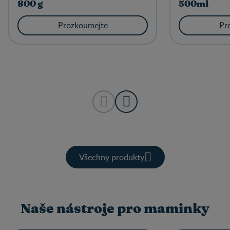
800 g
500ml
Prozkoumejte
Pr
Všechny produkty
Naše nástroje pro maminky