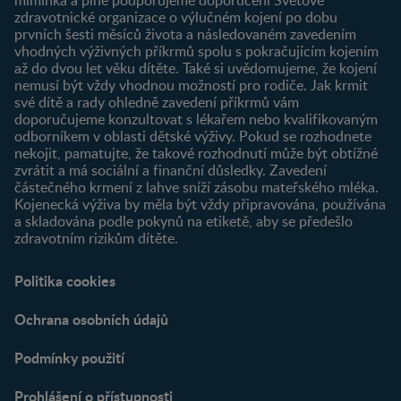
zdravotnické organizace o výlučném kojení po dobu
Newsletter
prvních šesti měsíců života a následovaném zavedením
Přihlášení
vhodných výživných příkrmů spolu s pokračujícím kojením
až do dvou let věku dítěte. Také si uvědomujeme, že kojení
Produkty
nemusí být vždy vhodnou možností pro rodiče. Jak krmit
Najít produkt
své dítě a rady ohledně zavedení příkrmů vám
doporučujeme konzultovat s lékařem nebo kvalifikovaným
odborníkem v oblasti dětské výživy. Pokud se rozhodnete
nekojit, pamatujte, že takové rozhodnutí může být obtížné
zvrátit a má sociální a finanční důsledky. Zavedení
částečného krmení z lahve sníží zásobu mateřského mléka.
Kojenecká výživa by měla být vždy připravována, používána
a skladována podle pokynů na etiketě, aby se předešlo
zdravotním rizikům dítěte.
Politika cookies
Ochrana osobních údajů
Podmínky použití
Prohlášení o přístupnosti