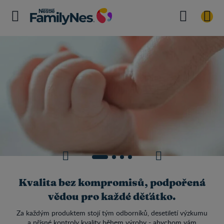
Kvalita bez kompromisů, podpořená
vědou pro každé děťátko.
Za každým produktem stojí tým odborníků, desetiletí výzkumu
a přísné kontroly kvality během výroby - abychom vám