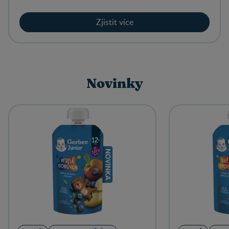
Zjistit více
Novinky
Zjistit více