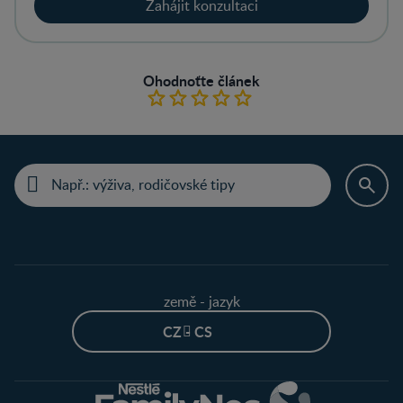
Zahájit konzultaci
Ohodnoťte článek
země - jazyk
CZ - CS