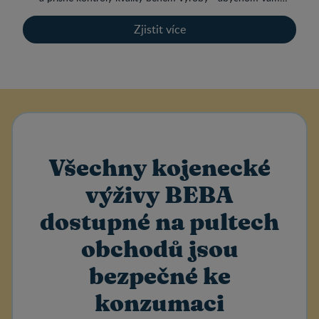
poskytli kvalitní kojenecká mléka, kterým můžete důvěřovat.
Zjistit více
Všechny kojenecké
výživy BEBA
dostupné na pultech
obchodů jsou
bezpečné ke
konzumaci