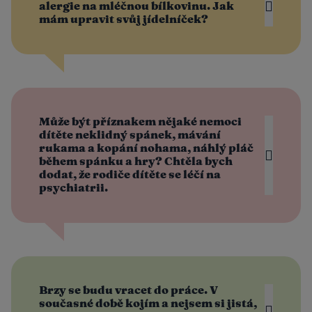
alergie na mléčnou bílkovinu. Jak
mám upravit svůj jídelníček?
Může být příznakem nějaké nemoci
dítěte neklidný spánek, mávání
rukama a kopání nohama, náhlý pláč
během spánku a hry? Chtěla bych
dodat, že rodiče dítěte se léčí na
psychiatrii.
Brzy se budu vracet do práce. V
současné době kojím a nejsem si jistá,