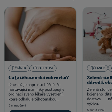
ČLÁNEK
TĚHOTENSTVÍ
ČLÁNEK
Co je těhotenská cukrovka?
Zelená stoli
důvod k o
Dnes už je naprosto běžné, že
nastávající maminky postupují v
Zelená stolice
ordinaci svého lékaře vyšetření,
kojeného dítět
dostává ná
které odhaluje
těhotenskou
výživu.
cukrovku neboli těhotenskou
5 minut čtení
diabetes.
5 minut čtení