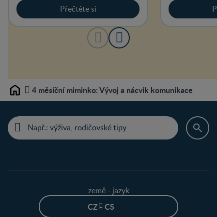
Přečtěte si
P
4 měsíční miminko: Vývoj a nácvik komunikace
Home
země - jazyk
CZ - CS