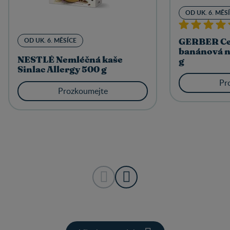
OD UK. 6. MĚS
OD UK. 6. MĚSÍCE
GERBER Cer
banánová n
NESTLÉ Nemléčná kaše
g
Sinlac Allergy 500 g
Pr
Prozkoumejte