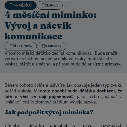
4-6 MĚSÍCŮ
ČLÁNEK
4 měsíční miminko:
Vývoj a nácvik
komunikace
ŘÍJ 21, 2016
3 MINUTY
V tomto měsíci děťátko začíná komunikovat. Bude snažit
vytvářet všechny možné pronikavé zvuky, bude hlasitě
výskat, pištět a smát se, a přitom bude dělat různé grimasy.
Během tohoto cvičení uslyšíte, jak opakuje jeden typ zvuku
V tomto období bude děťátku docházet, že
pořád dokola.
lidé a věci se dají pojmenovat
, jako třeba „máma“ a
„mlíčko“, což je zlomové stádium vývoje jazyka.
Jak podpořit vývoj miminka?
Chcete-li děťátku pomáhat v rozvoji jazykových