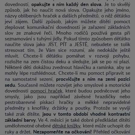
opakujte s ním každý den slova
dovedností,
. Je to skvělý
způsob, jak ho naučit nová slova. Opakujte jeho jméno,
názvy oblíbených hraček a dalších předmětů, o něž děťátko
jeví zájem. Další způsob, jakým můžete dítěti pomoct
zlepšovat komunikační dovednosti je zařazení základních
slov ze znakové řeči. Mnoho rodičů používá gesta při
seznamování s tuhými jídly. Pokud tímto způsobem děťátko
naučíte slova jako JÍST, PÍT a JEŠTĚ, nebudete se tolik
stresovat tím, že Vám sice rozumí, ale nedokáže ještě
mluvit. Chcete-li děťátku pomáhat v rozvoji pohybu,
rozložte na zem čistou deku a sledujte, jak se po ní plazí.
Některé děti dokážou zvednout hlavičku a ramínka, aby se
mohly lépe rozhlédnout. Chcete-li mu pomoct připravit se
procvičujte s ním na zemi pozici
na samostatné sezení,
sedu
. Současně můžete rozvíjet jeho smyslové a motorické
dovednosti
pomocí hraček
, které budou podněcovat jeho
smysly, jako jsou například závěsné hrazdičky nebo
pestrobarevné pískací hračky a měkké nepravidelné
předměty s knoflíky, držátky a poutky. Protože se vyvíjí
jsou v tomto období vhodné kontrastní
také zrak dítěte,
základní barvy
. Ve 4. měsíci je také dobré předkládat dítěti
umělohmotné ohebné
dětské knížky
, které může uchopit do
Nezapomeňte na očkování
ruky a držet.
! Přehled očkování