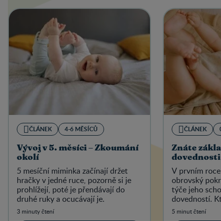
ČLÁNEK
4-6 MĚSÍCŮ
ČLÁNEK
Vývoj v 5. měsíci – Zkoumání
Znáte zákl
okolí
dovednosti
5 mesíční miminka začínají držet
V prvním roce 
hračky v jedné ruce, pozorně si je
obrovský pokr
prohlížejí, poté je přendávají do
týče jeho sch
druhé ruky a ocucávají je.
dovedností. Kt
nejdůležitější?
3 minuty čtení
5 minut čtení