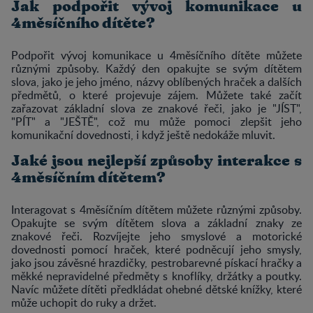
Jak podpořit vývoj komunikace u
4měsíčního dítěte?
​​​​​Podpořit vývoj komunikace u 4měsíčního dítěte můžete
různými způsoby. Každý den opakujte se svým dítětem
slova, jako je jeho jméno, názvy oblíbených hraček a dalších
předmětů, o které projevuje zájem. Můžete také začít
zařazovat základní slova ze znakové řeči, jako je "JÍST",
"PÍT" a "JEŠTĚ", což mu může pomoci zlepšit jeho
komunikační dovednosti, i když ještě nedokáže mluvit.
Jaké jsou nejlepší způsoby interakce s
4měsíčním dítětem?
Interagovat s 4měsíčním dítětem můžete různými způsoby.
Opakujte se svým dítětem slova a základní znaky ze
znakové řeči. Rozvíjejte jeho smyslové a motorické
dovednosti pomocí hraček, které podněcují jeho smysly,
jako jsou závěsné hrazdičky, pestrobarevné pískací hračky a
měkké nepravidelné předměty s knoflíky, držátky a poutky.
Navíc můžete dítěti předkládat ohebné dětské knížky, které
může uchopit do ruky a držet.