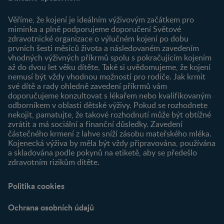
O nás
Výhody členství
Můj účet
Věříme, že kojení je ideálním výživovým začátkem pro
Registrace
miminka a plně podporujeme doporučení Světové
zdravotnické organizace o výlučném kojení po dobu
Newsletter
prvních šesti měsíců života a následovaném zavedením
Přihlášení
vhodných výživných příkrmů spolu s pokračujícím kojením
až do dvou let věku dítěte. Také si uvědomujeme, že kojení
Produkty
nemusí být vždy vhodnou možností pro rodiče. Jak krmit
Najít produkt
své dítě a rady ohledně zavedení příkrmů vám
doporučujeme konzultovat s lékařem nebo kvalifikovaným
odborníkem v oblasti dětské výživy. Pokud se rozhodnete
nekojit, pamatujte, že takové rozhodnutí může být obtížné
zvrátit a má sociální a finanční důsledky. Zavedení
částečného krmení z lahve sníží zásobu mateřského mléka.
Kojenecká výživa by měla být vždy připravována, používána
a skladována podle pokynů na etiketě, aby se předešlo
zdravotním rizikům dítěte.
Politika cookies
Ochrana osobních údajů