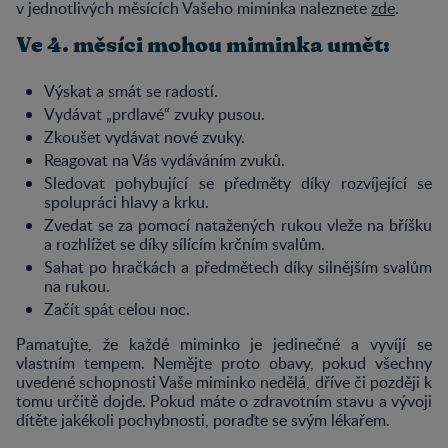
v jednotlivých měsících Vašeho miminka naleznete
zde
.
Ve 4. měsíci mohou miminka umět:
Výskat a smát se radostí.
Vydávat „prdlavé“ zvuky pusou.
Zkoušet vydávat nové zvuky.
Reagovat na Vás vydáváním zvuků.
Sledovat pohybující se předměty díky rozvíjející se
spolupráci hlavy a krku.
Zvedat se za pomocí natažených rukou vleže na bříšku
a rozhlížet se díky sílícím krčním svalům.
Sahat po hračkách a předmětech díky silnějším svalům
na rukou.
Začít spát celou noc.
Pamatujte, že každé miminko je jedinečné a vyvíjí se
vlastním tempem. Nemějte proto obavy, pokud všechny
uvedené schopnosti Vaše miminko nedělá, dříve či později k
tomu určitě dojde. Pokud máte o zdravotním stavu a vývoji
dítěte jakékoli pochybnosti, poraďte se svým lékařem.