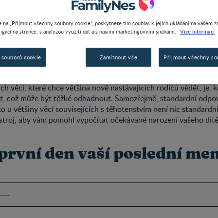
kalkulačka: Spočtěte si te
 na „Přijmout všechny soubory cookie“, poskytnete tím souhlas k jejich ukládání na vašem za
Více informací
igací na stránce, s analýzou využití dat a s našimi marketingovými snahami.
 souborů cookie
Zamítnout vše
Přijmout všechny so
ch věcí, které chce většina nově nastávajících rodičů vědět, je, k
t, což může být těžké odhadnout. Samozřejmě, standardní odpov
ako u většiny věcí souvisejících s těhotenstvím není nic standardn
stroj, aby vám pomohl vypočítat očekávané narození vašeho dítě
 první den vaší poslední me