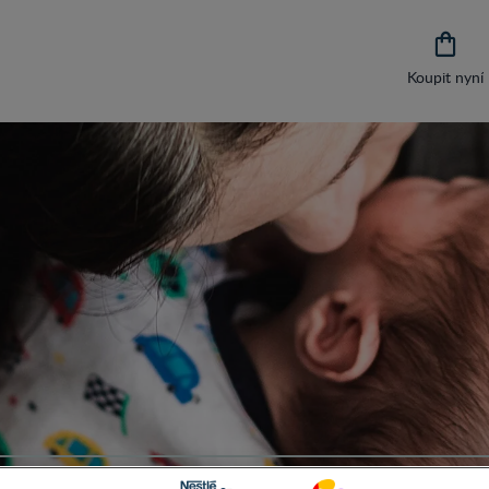

Koupit nyní