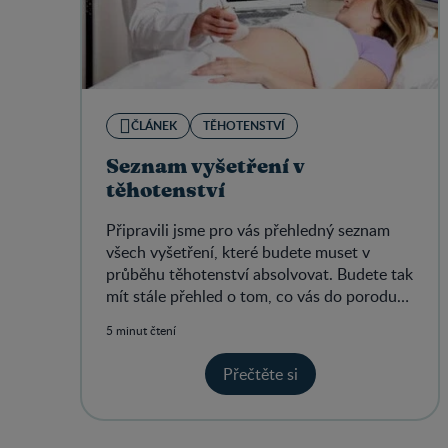
ČLÁNEK
TĚHOTENSTVÍ
Seznam vyšetření v
těhotenství
Připravili jsme pro vás přehledný seznam
všech vyšetření, které budete muset v
průběhu těhotenství absolvovat. Budete tak
mít stále přehled o tom, co vás do porodu
ještě čeká.
5 minut čtení
Přečtěte si