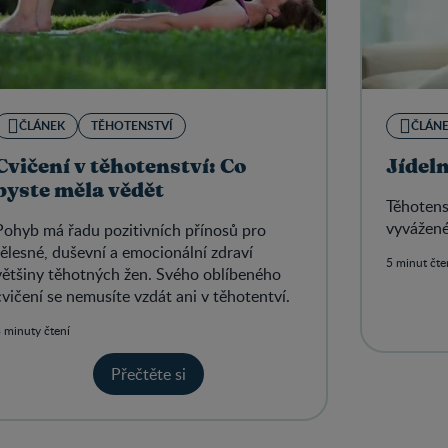
ČLÁNEK
TĚHOTENSTVÍ
ČLÁN
Cvičení v těhotenství: Co
Jídel
byste měla vědět
Těhotens
vyvážené
Pohyb má řadu pozitivních přínosů pro
tělesné, duševní a emocionální zdraví
5 minut čte
většiny těhotných žen. Svého oblíbeného
cvičení se nemusíte vzdát ani v těhotentví.
 minuty čtení
Přečtěte si