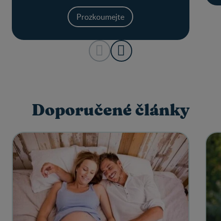
optimálního období pro otěhotnění.
Prozkoumejte
Doporučené články