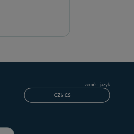
země - jazyk
CZ - CS