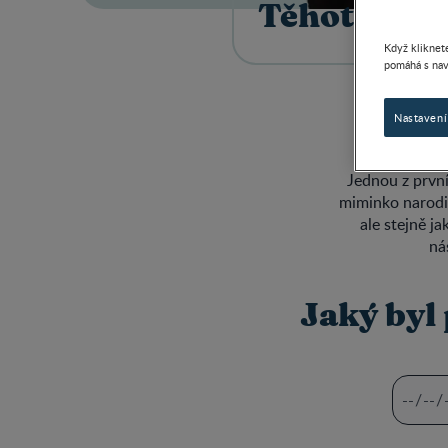
Těhotenská 
Když kliknete
pomáhá s nav
Nastavení
Jednou z první
miminko narodi
ale stejně j
ná
Jaký byl