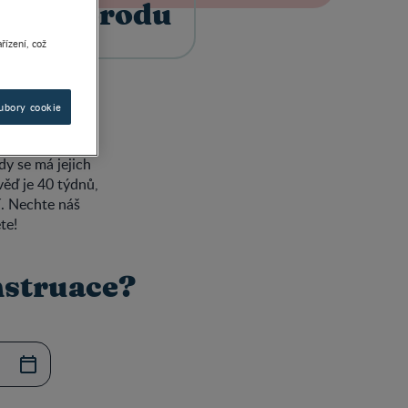
rmín porodu
řízení, což
ubory cookie
dy se má jejich
ěď je 40 týdnů,
í. Nechte náš
te!
nstruace?