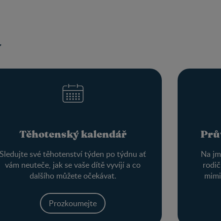
y
Těhotenský kalendář
Prů
Sledujte své těhotenství týden po týdnu ať
Na jm
vám neuteče, jak se vaše dítě vyvíjí a co
rodi
dalšího můžete očekávat.
mimi
Prozkoumejte