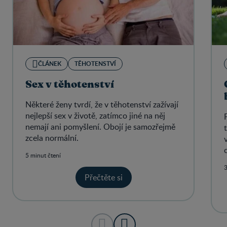
ČLÁNEK
TĚHOTENSTVÍ
Sex v těhotenství
Některé ženy tvrdí, že v těhotenství zažívají
nejlepší sex v životě, zatímco jiné na něj
nemají ani pomyšlení. Obojí je samozřejmě
zcela normální.
5 minut čtení
3
Přečtěte si