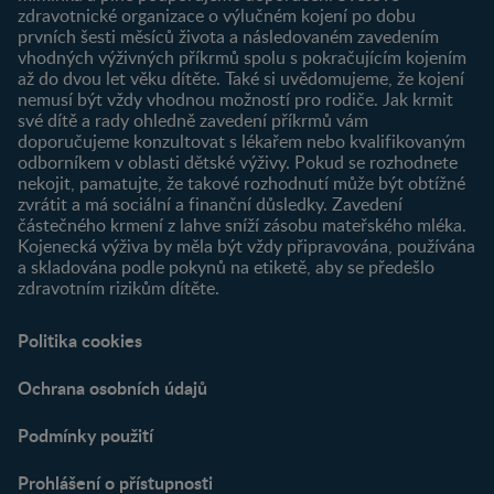
zdravotnické organizace o výlučném kojení po dobu
Newsletter
prvních šesti měsíců života a následovaném zavedením
Přihlášení
vhodných výživných příkrmů spolu s pokračujícím kojením
až do dvou let věku dítěte. Také si uvědomujeme, že kojení
Produkty
nemusí být vždy vhodnou možností pro rodiče. Jak krmit
Najít produkt
své dítě a rady ohledně zavedení příkrmů vám
doporučujeme konzultovat s lékařem nebo kvalifikovaným
odborníkem v oblasti dětské výživy. Pokud se rozhodnete
nekojit, pamatujte, že takové rozhodnutí může být obtížné
zvrátit a má sociální a finanční důsledky. Zavedení
částečného krmení z lahve sníží zásobu mateřského mléka.
Kojenecká výživa by měla být vždy připravována, používána
a skladována podle pokynů na etiketě, aby se předešlo
zdravotním rizikům dítěte.
Politika cookies
Ochrana osobních údajů
Podmínky použití
Prohlášení o přístupnosti