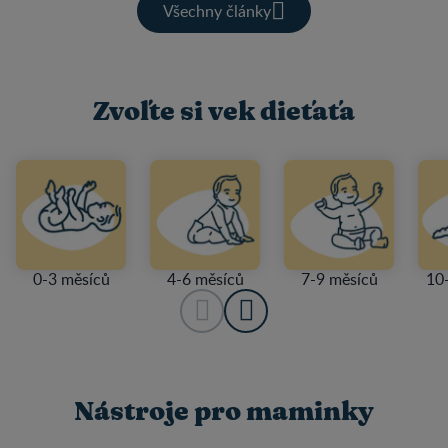
Všechny články
Zvoľte si vek dieťaťa
0-3 měsíců
4-6 měsíců
7-9 měsíců
10
Nástroje pro maminky