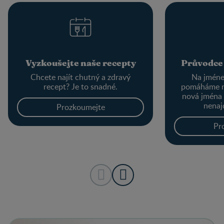
Vyzkoušejte naše recepty
Průvodce
Chcete najít chutný a zdravý
Na jménec
recept? Je to snadné.
pomáháme r
nová jména
nenaj
Prozkoumejte
Pr