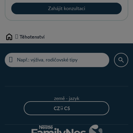
Zahájit konzultaci
Těhotenství
Home
země - jazyk
CZ - CS