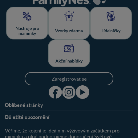
Nástroje pro
Vzorky zdarma
Jídelníčky
maminky
Akční nabídky
Zaregistrovat se
Oblíbené stránky
Podpora
Klub
Důležité upozornění
O nás
Výhody členství
Můj účet
Věříme, že kojení je ideálním výživovým začátkem pro
Registrace
miminka a plně podporujeme doporučení Světové