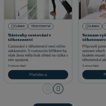
ČLÁNEK
TĚHOTENSTVÍ
ČLÁNEK
Nástrahy cestování v
Seznam vyš
těhotenství
těhotenstv
Cestování v těhotenství není ničím
Připravili jsm
zakázaným. S rostoucím bříškem by
seznam všech 
však žena měla brát ohled na rizika s
budete muset
ním spojená.
těhotenství a
mít stále přeh
3 minuty čtení
5 minut čtení
porodu ještě č
Přečtěte si
P