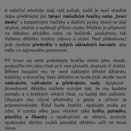
6 měsíční miminka mají rádi pohyb, tudíž je nyní vhodná
tahací melodické hračky nebo „hrací
doba předkládat jim
desky“
s bezpečnými tlačítky a dalšími prvky, které se dají
ohýbat, otáčet a vydávají přitom zvuky. Můžete je připevnit
na dětskou ohrádku nebo na kočárek, poskytnou tak
Vašemu děťátku hodiny zábavy a učení. Nad přebalovací
předměty v sytých základních barvách
pult zavěste
, aby
mělo co zajímavého pozorovat.
Při hraní na zemi pokládejte hračky mimo jeho dosah,
podpoříte tím jeho chuť se k nim převalit, doplazit či dolézt.
Během koupání mu ve vaně nabízejte dětské džbánky,
kyblíčky a konvičky, Vaše děťátko se bude jistě skvěle bavit
naléváním, vyléváním a přeléváním vody
. Jazykové
dovednosti děťátka můžete rozvíjet tak, že mu budete
pomalu a v krátkých větách říkat, co každý den zažíváte.
Ukazujte mu různé předměty a gesta a přitom je
pojmenovávejte. Když bude žvatlat, opakujte zvuky po
knihy, pohádky,
něm. V tomto věku jsou vhodné také
písničky a říkanky
s opakujícími se větami, protože
opakování těchto zvuků pomáhá děťátku učit se nová
slova.