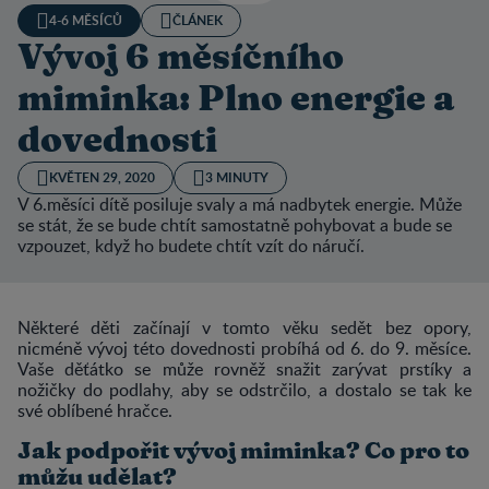
4-6 MĚSÍCŮ
ČLÁNEK
Vývoj 6 měsíčního
miminka: Plno energie a
dovednosti
KVĚTEN 29, 2020
3 MINUTY
V 6.měsíci dítě posiluje svaly a má nadbytek energie. Může
se stát, že se bude chtít samostatně pohybovat a bude se
vzpouzet, když ho budete chtít vzít do náručí.
Některé děti začínají v tomto věku sedět bez opory,
nicméně vývoj této dovednosti probíhá od 6. do 9. měsíce.
Vaše děťátko se může rovněž snažit zarývat prstíky a
nožičky do podlahy, aby se odstrčilo, a dostalo se tak ke
své oblíbené hračce.
Jak podpořit vývoj miminka? Co pro to
můžu udělat?