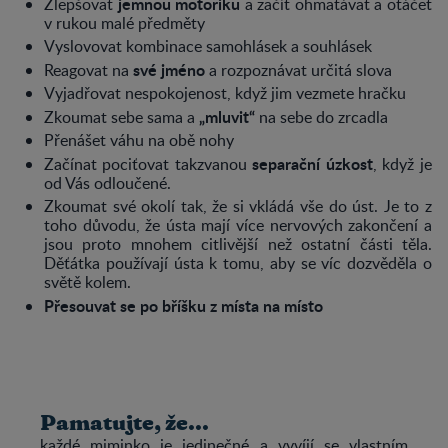
jemnou motoriku
Zlepšovat
a začít ohmatávat a otáčet
v rukou malé předměty
Vyslovovat kombinace samohlásek a souhlásek
své jméno
Reagovat na
a rozpoznávat určitá slova
Vyjadřovat nespokojenost, když jim vezmete hračku
„mluvit“
Zkoumat sebe sama a
na sebe do zrcadla
Přenášet váhu na obě nohy
separační úzkost
Začínat pociťovat takzvanou
, když je
od Vás odloučené.
Zkoumat své okolí tak, že si vkládá vše do úst. Je to z
toho důvodu, že ústa mají více nervových zakončení a
jsou proto mnohem citlivější než ostatní části těla.
Děťátka používají ústa k tomu, aby se víc dozvěděla o
světě kolem.
Přesouvat se po bříšku z místa na místo
Pamatujte, že...
každé miminko je jedinečné a vyvíjí se vlastním