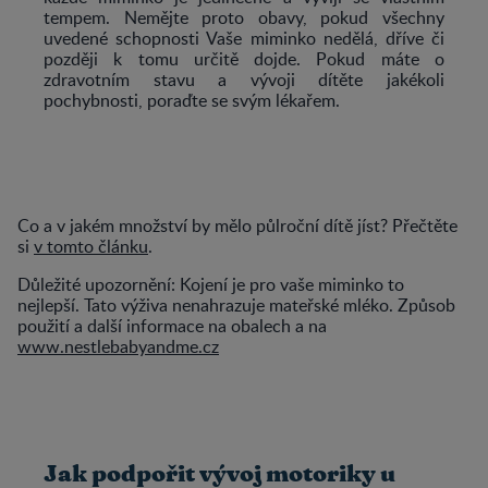
tempem. Nemějte proto obavy, pokud všechny
uvedené schopnosti Vaše miminko nedělá, dříve či
později k tomu určitě dojde. Pokud máte o
zdravotním stavu a vývoji dítěte jakékoli
pochybnosti, poraďte se svým lékařem.
Co a v jakém množství by mělo půlroční dítě jíst? Přečtěte
si
v tomto článku
.
Důležité upozornění: Kojení je pro vaše miminko to
nejlepší. Tato výživa nenahrazuje mateřské mléko. Způsob
použití a další informace na obalech a na
www.nestlebabyandme.cz
Jak podpořit vývoj motoriky u