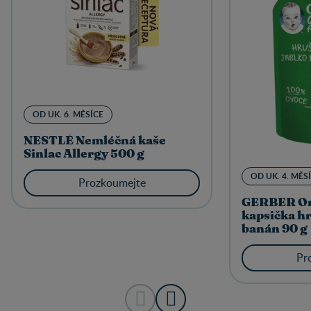
OD UK. 6. MĚSÍCE
NESTLÉ Nemléčná kaše
Sinlac Allergy 500 g
OD UK. 4. MĚS
Prozkoumejte
GERBER Or
kapsička hr
banán 90 g
Pr