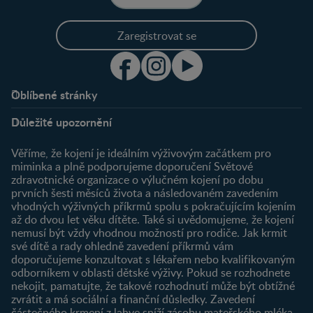
Zaregistrovat se
Oblíbené stránky
Podpora
Klub
Důležité upozornění
O nás
Výhody členství
Můj účet
Věříme, že kojení je ideálním výživovým začátkem pro
Registrace
miminka a plně podporujeme doporučení Světové
zdravotnické organizace o výlučném kojení po dobu
Newsletter
prvních šesti měsíců života a následovaném zavedením
Přihlášení
vhodných výživných příkrmů spolu s pokračujícím kojením
až do dvou let věku dítěte. Také si uvědomujeme, že kojení
Produkty
nemusí být vždy vhodnou možností pro rodiče. Jak krmit
Najít produkt
své dítě a rady ohledně zavedení příkrmů vám
doporučujeme konzultovat s lékařem nebo kvalifikovaným
odborníkem v oblasti dětské výživy. Pokud se rozhodnete
nekojit, pamatujte, že takové rozhodnutí může být obtížné
zvrátit a má sociální a finanční důsledky. Zavedení
částečného krmení z lahve sníží zásobu mateřského mléka.