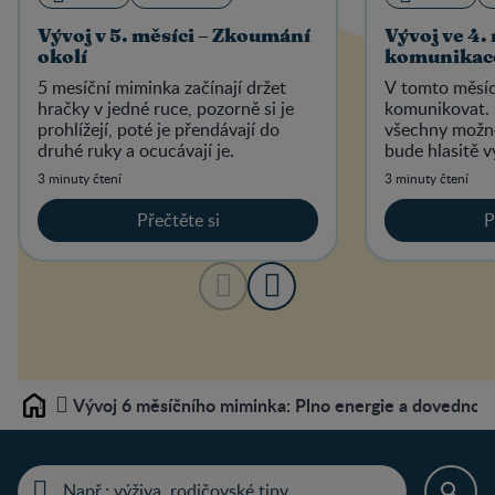
Vývoj v 5. měsíci – Zkoumání
Vývoj ve 4.
okolí
komunikac
5 mesíční miminka začínají držet
V tomto měsíc
hračky v jedné ruce, pozorně si je
komunikovat. 
prohlížejí, poté je přendávají do
všechny možné
druhé ruky a ocucávají je.
bude hlasitě v
se, a přitom b
3 minuty čtení
3 minuty čtení
grimasy.
Přečtěte si
P
Vývoj 6 měsíčního miminka: Plno energie a dovednost
Home