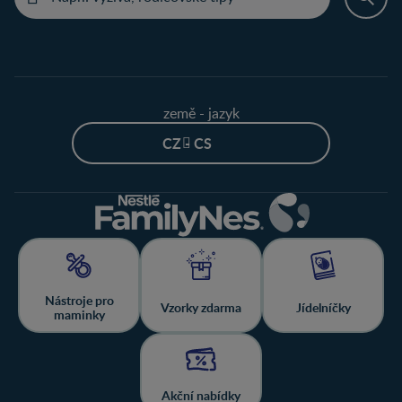
země - jazyk
CZ - CS
Nástroje pro
Vzorky zdarma
Jídelníčky
maminky
Akční nabídky