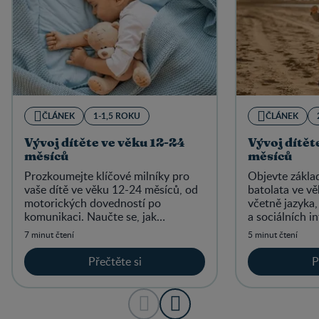
ČLÁNEK
1-1,5 ROKU
ČLÁNEK
Vývoj dítěte ve věku 12-24
Vývoj dítět
měsíců
měsíců
Prozkoumejte klíčové milníky pro
Objevte základ
vaše dítě ve věku 12-24 měsíců, od
batolata ve v
motorických dovedností po
včetně jazyka,
komunikaci. Naučte se, jak
a sociálních i
podporovat jejich růst během této
tak jejich efek
7 minut čtení
5 minut čtení
důležité fáze.
Přečtěte si
P