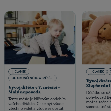
ČLÁNEK
ČLÁNEK
OD UKONČENÉHO 6. MĚSÍCE
Vývoj dítěte
Zlepšování
Vývoj dítěte v 7. měsíci –
Děťátko se už
Malý neposeda
pohybovat! Bě
Tento měsíc je klíčovým obdobím
možná začne p
vašeho děťátka. Chce být všude,
samostatně st
všechno vidět a všude se dostat.