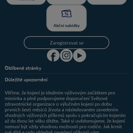
Akční nabídky
Zaregistrovat se
Oblíbené stránky
Podpora
Klub
Důležité upozornění
O nás
Výhody členství
Můj účet
Věříme, že kojení je ideálním výživovým začátkem pro
Registrace
miminka a plně podporujeme doporučení Světové
zdravotnické organizace o výlučném kojení po dobu
Newsletter
prvních šesti měsíců života a následovaném zavedením
Přihlášení
vhodných výživných příkrmů spolu s pokračujícím kojením
až do dvou let věku dítěte. Také si uvědomujeme, že kojení
Produkty
nemusí být vždy vhodnou možností pro rodiče. Jak krmit
Najít produkt
své dítě a rady ohledně zavedení příkrmů vám