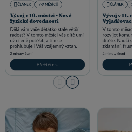
ČLÁNEK
7-9 MĚSÍCŮ
ČLÁNEK
Vývoj v 10. měsíci - Nové
Vývoj v 11. 
fyzické dovednosti
Vyjadřovac
Dělá vám vaše děťátko stále větší
V tomto měsíc
radost? V tomto měsíci vás dítě umí
rozvíjet komu
už cíleně potěšit, a tím se
dítěte. Naučí 
prohlubuje i Váš vzájemný vztah.
zklamání, frust
slovy a gesty 
2 minuty čtení
2 minuty čtení
Přečtěte si
P