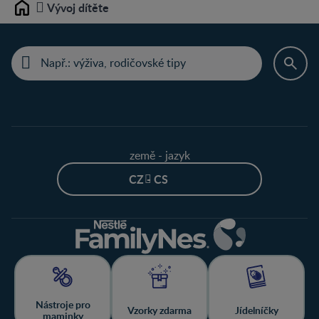
Vývoj dítěte
Home
země - jazyk
CZ - CS
Nástroje pro
Vzorky zdarma
Jídelníčky
maminky