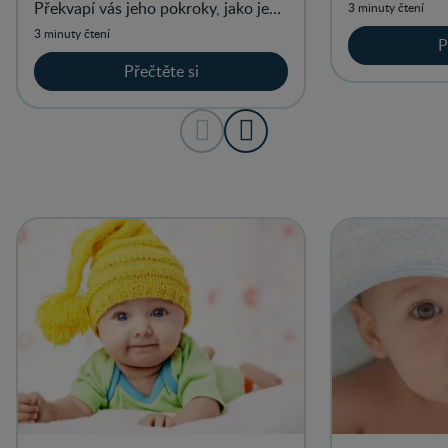
do sedu z polo
Překvapí vás jeho pokroky, jako je
3 minuty čtení
snaha sedět a možná dokonce i
3 minuty čtení
P
vstávat.
Přečtěte si