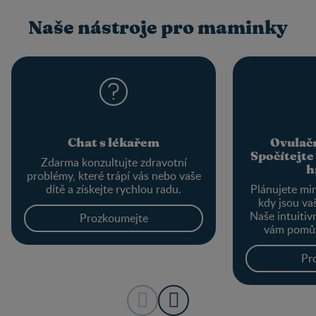
Naše nástroje pro maminky
Chat s lékařem
Ovulačn
Spočítejte
Zdarma konzultujte zdravotní
h
problémy, které trápí vás nebo vaše
dítě a získejte rychlou radu.
Plánujete mi
kdy jsou va
Naše intuitiv
Prozkoumejte
vám pomůž
provést výp
optimálního o
Pr