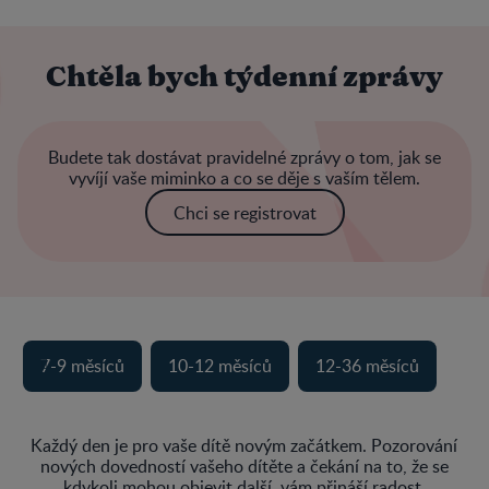
Chtěla bych týdenní zprávy
Budete tak dostávat pravidelné zprávy o tom, jak se
vyvíjí vaše miminko a co se děje s vaším tělem.
Chci se registrovat
7-9 měsíců
10-12 měsíců
12-36 měsíců
Každý den je pro vaše dítě novým začátkem. Pozorování
nových dovedností vašeho dítěte a čekání na to, že se
kdykoli mohou objevit další, vám přináší radost.