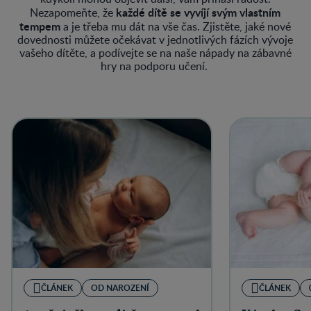
každé dítě se vyvíjí svým vlastním
Nezapomeňte, že
tempem
a je třeba mu dát na vše čas. Zjistěte, jaké nové
dovednosti můžete očekávat v jednotlivých fázích vývoje
vašeho dítěte, a podívejte se na naše nápady na zábavné
hry na podporu učení.
ČLÁNEK
OD NAROZENÍ
ČLÁNEK