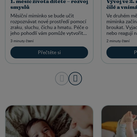
1. měsíc života dítěte – rozvoj
Vývoj ve 2. 
smyslů
čilé a vnímá
Měsíční miminko se bude učit
Ve druhém měs
rozpoznávat nové prostředí pomocí
miminka začína
zraku, sluchu, čichu a hmatu. Péče o
broukat. Vyjad
jeho pohodlí vám pomůže vytvořit
nebo reagují 
ještě silnější vazbu.
zvuky, jako je
3 minuty čtení
2 minuty čtení
hlas.
Přečtěte si
P