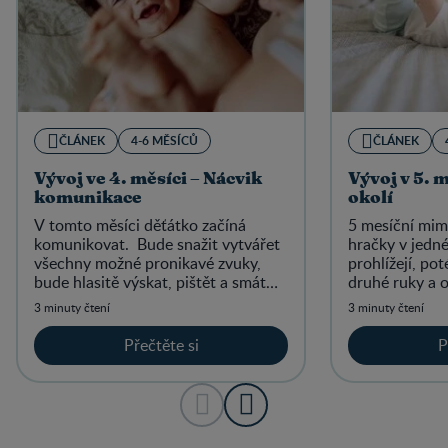
ČLÁNEK
4-6 MĚSÍCŮ
ČLÁNEK
Vývoj ve 4. měsíci – Nácvik
Vývoj v 5. 
komunikace
okolí
V tomto měsíci děťátko začíná
5 mesíční mimi
komunikovat. Bude snažit vytvářet
hračky v jedné
všechny možné pronikavé zvuky,
prohlížejí, pot
bude hlasitě výskat, pištět a smát
druhé ruky a o
se, a přitom bude dělat různé
3 minuty čtení
3 minuty čtení
grimasy.
Přečtěte si
P