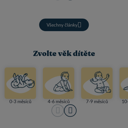
Všechny články
Zvolte věk dítěte
0-3 měsíců
4-6 měsíců
7-9 měsíců
10