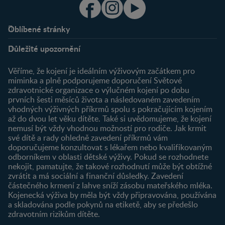
Oblíbené stránky
Podpora
Klub
Důležité upozornění
O nás
Výhody členství
Můj účet
Věříme, že kojení je ideálním výživovým začátkem pro
Registrace
miminka a plně podporujeme doporučení Světové
zdravotnické organizace o výlučném kojení po dobu
Newsletter
prvních šesti měsíců života a následovaném zavedením
Přihlášení
vhodných výživných příkrmů spolu s pokračujícím kojením
až do dvou let věku dítěte. Také si uvědomujeme, že kojení
Produkty
nemusí být vždy vhodnou možností pro rodiče. Jak krmit
Najít produkt
své dítě a rady ohledně zavedení příkrmů vám
doporučujeme konzultovat s lékařem nebo kvalifikovaným
odborníkem v oblasti dětské výživy. Pokud se rozhodnete
nekojit, pamatujte, že takové rozhodnutí může být obtížné
zvrátit a má sociální a finanční důsledky. Zavedení
částečného krmení z lahve sníží zásobu mateřského mléka.
Kojenecká výživa by měla být vždy připravována, používána
a skladována podle pokynů na etiketě, aby se předešlo
zdravotním rizikům dítěte.