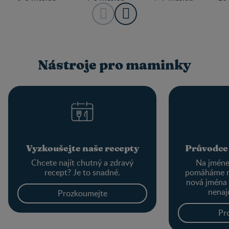
Nástroje pro maminky
Vyzkoušejte naše recepty
Průvodce
Chcete najít chutný a zdravý
Na jménec
recept? Je to snadné.
pomáháme r
nová jména
nenaj
Prozkoumejte
Pr