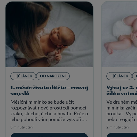
ČLÁNEK
OD NAROZENÍ
ČLÁNEK
1. měsíc života dítěte – rozvoj
Vývoj ve 2. 
smyslů
čilé a vnímá
Měsíční miminko se bude učit
Ve druhém měs
rozpoznávat nové prostředí pomocí
miminka začína
zraku, sluchu, čichu a hmatu. Péče o
broukat. Vyjad
jeho pohodlí vám pomůže vytvořit
nebo reagují 
ještě silnější vazbu.
zvuky, jako je
3 minuty čtení
2 minuty čtení
hlas.