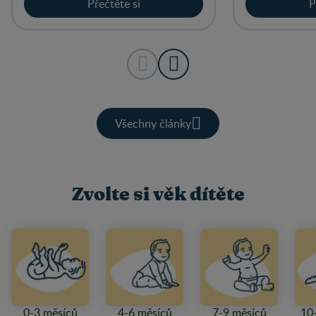
Přečtěte si
P
Všechny články
Zvolte si věk dítěte
0-3 měsíců
4-6 měsíců
7-9 měsíců
10