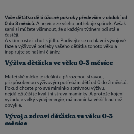
Vaše děťátko dělá úžasné pokroky především v období od
0 do 3 měsíců
. A nejvíce ze všeho potřebuje spánek. Avšak
sami si můžete všimnout, že s každým týdnem bdí stále
častěji.
A s tím roste i chuť k jídlu. Podívejte se na hlavní vývojové
fáze a výživové potřeby vašeho děťátka tohoto věku a
inspirujte se našimi články.
Výživa děťátka ve věku 0-3 měsíce
Mateřské mléko je ideální a přirozenou stravou,
přizpůsobenou výživovým potřebám dětí od 0 do 3 měsíců.
Pokud chcete pro své miminko správnou výživu,
nejdůležitější je kvalitní strava maminky! A protože kojení
vyžaduje velký výdej energie, má maminka větší hlad než
obvykle.
Vývoj a zdraví děťátka ve věku 0-3
měsíce