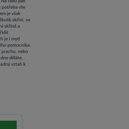
. Na řadu pak
e potřeba vše
dem je však
olik skříní, ve
ní skříně a
řídit
 je i mytí
kého pomocníka.
ní prachu, nebo
 dne děláte.
ladný vztah k