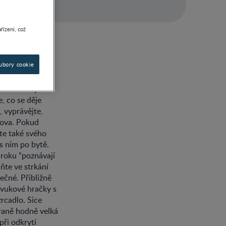
řízení, což
ubory cookie
ředevším s
rozenec zvykne
, co se děje
, vyprávějte,
lova. Pokud
ste také svého
s ním po bytě.
 roku “poznávají
aňte ve strkání
ečné. Přibližně
 zvukové hračky s
zrcadlo. Sice
traně hodně velká
při odkrytí