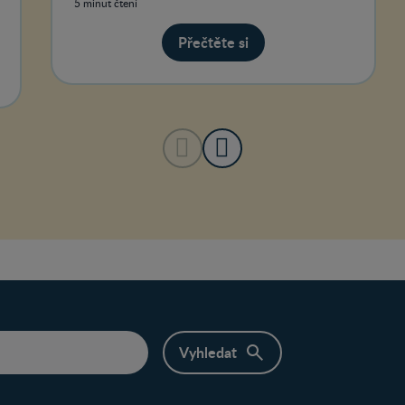
5 minut čtení
Přečtěte si