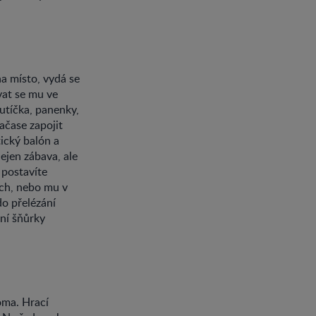
a místo, vydá se
vat se mu ve
autíčka, panenky,
ačase zapojit
tický balón a
ejen zábava, ale
ě postavíte
ech, nebo mu v
o přelézání
ání šňůrky
oma. Hrací