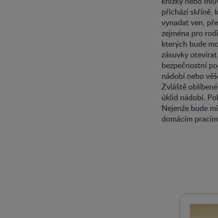
knížky nebo mluv
přichází skříně,
vynadat ven, pře
zejména pro rodi
kterých bude moc
zásuvky otevírat
bezpečnostní poj
nádobí nebo věše
Zvláště oblíbené
úklid nádobí. Po
Nejenže bude mít
domácím pracím