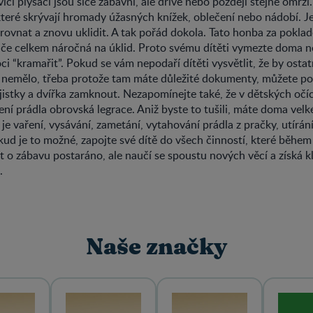
ící plyšáci jsou sice zábavní, ale dříve nebo později stejně omrzí
 které skrývají hromady úžasných knížek, oblečení nebo nádobí. J
rovnat a znovu uklidit. A tak pořád dokola. Tato honba za pokla
če celkem náročná na úklid. Proto svému dítěti vymezte doma něk
i “kramařit”. Pokud se vám nepodaří dítěti vysvětlit, že by ostat
 nemělo, třeba protože tam máte důležité dokumenty, můžete po
istky a dvířka zamknout. Nezapomínejte také, že v dětských očích
ní prádla obrovská legrace. Aniž byste to tušili, máte doma vel
 je vaření, vysávání, zametání, vytahování prádla z pračky, utírá
kud je to možné, zapojte své dítě do všech činností, které během
 o zábavu postaráno, ale naučí se spoustu nových věcí a získá k
.
Naše značky