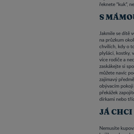
řeknete “kuk”, n
S MÁMOU
Jakmile se dítě 
na průzkum okoln
chvílích, kdy o 
plyšáci, kostky,
více rodiče a ne
zaskákejte si sp
můžete navíc po
zajímavý předmět
obývacím pokoji 
překážek zapojít
dírkami nebo tří
JÁ CHCI
Nemusíte kupovat