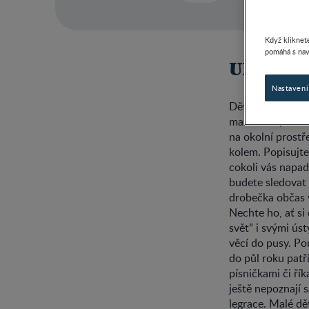
Když kliknete
pomáhá s nav
UKAŽTE
Nastavení
Děťátko nejprve 
maminkou, tatínk
na okolní prostř
kolem. Popisujte
cokoli vás napad
budete sledovat 
drobečka občas v
Nechte ho, ať si
svět” i svými úst
věcí do pusy. Po
do půl roku patř
písničkami či řík
ještě nepoznají 
legrace. Malé dět