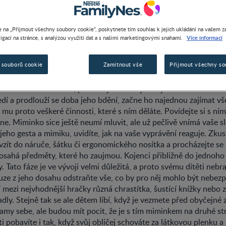
 na „Přijmout všechny soubory cookie“, poskytnete tím souhlas k jejich ukládání na vašem za
Více informací
igací na stránce, s analýzou využití dat a s našimi marketingovými snahami.
 SVÉMU MIMINKU CELÝ SVĚT
 souborů cookie
Zamítnout vše
Přijmout všechny so
komunikuje jen se svými nejbližšími. Snaží se navázat kontakt p
em nebo sourozenci, protože je vídá nejčastěji. Jakmile si novo
edí a prodlouží se doba jeho bdění, začne ho najednou zajímat vše
 mu proto veškeré činnosti, které s ním děláte. Povídejte si s ním
ne. Miminko sice ještě neumí mluvit, ale už pečlivě vnímá vaše s
jeho gesta a mimiku, uvidíte, jak na vaše vyprávění reaguje. Zku
zít do náruče, šátku či ergonomického nosítka a procházejte se 
 osahá předměty, které ho zaujmou. Kojenci přibližně do jednoho
y. Tato fáze je ve vývoji velmi důležitá, a proto svému dítěti nebr
uze z jeho dosahu odstraňte vše, co by pro něj mohlo být nebezp
í mezi nejvhodnější hračky různá chrastítka, šustící knížky nebo
adly. Stejně tak se ale dětem líbí, když je vezmete před obyčejné 
samy sebe, ale budou mít pocit, že je s tím miminkem na druhé s
i pobavíte i tak, když svůj obličej schováte za látkovou plenku a 