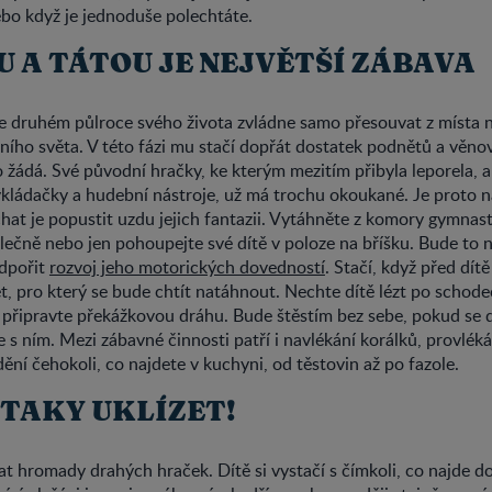
ebo když je jednoduše polechtáte.
 A TÁTOU JE NEJVĚTŠÍ ZÁBAVA
ve druhém půlroce svého života zvládne samo přesouvat z místa n
ího světa. V této fázi mu stačí dopřát dostatek podnětů a věno
to žádá. Své původní hračky, ke kterým mezitím přibyla leporela, 
 vkládačky a hudební nástroje, už má trochu okoukané. Je proto n
chat je popustit uzdu jejich fantazii. Vytáhněte z komory gymnas
olečně nebo jen pohoupejte své dítě v poloze na bříšku. Bude to n
dpořit
rozvoj jeho motorických dovedností
. Stačí, když před dít
, pro který se bude chtít natáhnout. Nechte dítě lézt po schod
připravte překážkovou dráhu. Bude štěstím bez sebe, pokud se d
e s ním. Mezi zábavné činnosti patří i navlékání korálků, provlék
dění čehokoli, co najdete v kuchyni, od těstovin až po fazole.
 TAKY UKLÍZET!
 hromady drahých hraček. Dítě si vystačí s čímkoli, co najde d