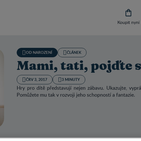

Koupit nyní
OD NAROZENÍ
ČLÁNEK
Mami, tati, pojďte 
ČRV 3, 2017
3 MINUTY
Hry pro dítě představují nejen zábavu. Ukazujte, vyprá
Pomůžete mu tak v rozvoji jeho schopností a fantazie.