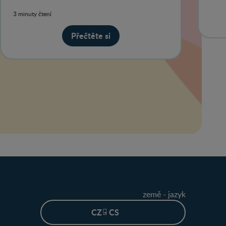
3 minuty čtení
Přečtěte si
země - jazyk
CZ - CS