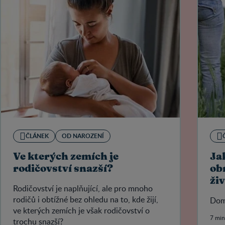
ČLÁNEK
OD NAROZENÍ
Ve kterých zemích je
Ja
rodičovství snazší?
ob
ži
Rodičovství je naplňující, ale pro mnoho
rodičů i obtížné bez ohledu na to, kde žijí,
Dom
ve kterých zemích je však rodičovství o
7 min
trochu snazší?