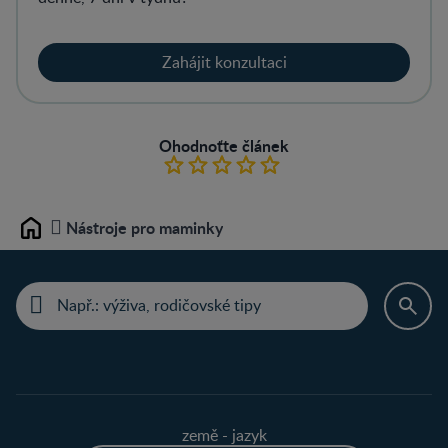
Zahájit konzultaci
Ohodnoťte článek
Nástroje pro maminky
Home
země - jazyk