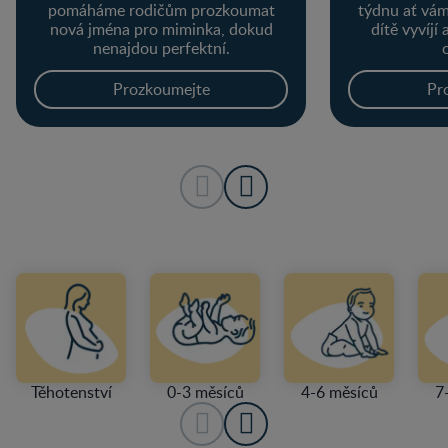
pomáháme rodičům prozkoumat
týdnu ať vám
nová jména pro miminka, dokud
dítě vyvíjí
nenajdou perfektní.
Prozkoumejte
Pr
Těhotenství
0-3 měsíců
4-6 měsíců
7