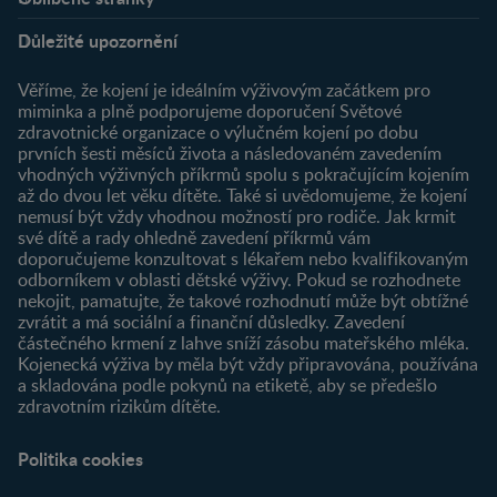
Podpora
Klub
Důležité upozornění
O nás
Výhody členství
Můj účet
Věříme, že kojení je ideálním výživovým začátkem pro
Registrace
miminka a plně podporujeme doporučení Světové
zdravotnické organizace o výlučném kojení po dobu
Newsletter
prvních šesti měsíců života a následovaném zavedením
Přihlášení
vhodných výživných příkrmů spolu s pokračujícím kojením
až do dvou let věku dítěte. Také si uvědomujeme, že kojení
Produkty
nemusí být vždy vhodnou možností pro rodiče. Jak krmit
Najít produkt
své dítě a rady ohledně zavedení příkrmů vám
doporučujeme konzultovat s lékařem nebo kvalifikovaným
odborníkem v oblasti dětské výživy. Pokud se rozhodnete
nekojit, pamatujte, že takové rozhodnutí může být obtížné
zvrátit a má sociální a finanční důsledky. Zavedení
částečného krmení z lahve sníží zásobu mateřského mléka.
Kojenecká výživa by měla být vždy připravována, používána
a skladována podle pokynů na etiketě, aby se předešlo
zdravotním rizikům dítěte.
Politika cookies