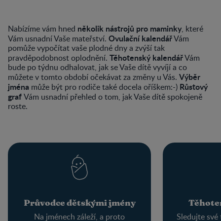
několik nástrojů pro maminky
Nabízíme vám hned
, které
Ovulační kalendář
Vám usnadní Vaše mateřství.
Vám
pomůže vypočítat vaše plodné dny a zvýší tak
Těhotenský kalendář
pravděpodobnost oplodnění.
Vám
bude po týdnu odhalovat, jak se Vaše dítě vyvíjí a co
Výběr
můžete v tomto období očekávat za změny u Vás.
jména
Růstový
může být pro rodiče také docela oříškem:-)
graf
Vám usnadní přehled o tom, jak Vaše dítě spokojeně
roste.
Průvodce dětskými jmény
Těhote
Na jménech záleží, a proto
Sledujte své