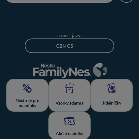
země - jazyk
CZ - CS
Nástroje pro
Vzorky zdarma
Jídelníčky
maminky
Akční nabídky