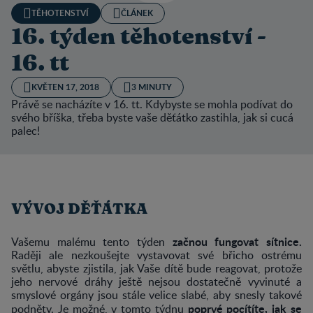
TĚHOTENSTVÍ
ČLÁNEK
16. týden těhotenství -
16. tt
KVĚTEN 17, 2018
3 MINUTY
Právě se nacházíte v 16. tt. Kdybyste se mohla podívat do
svého bříška, třeba byste vaše děťátko zastihla, jak si cucá
palec!
VÝVOJ DĚŤÁTKA
začnou fungovat sítnice.
Vašemu malému tento týden
Raději ale nezkoušejte vystavovat své břicho ostrému
světlu, abyste zjistila, jak Vaše dítě bude reagovat, protože
jeho nervové dráhy ještě nejsou dostatečně vyvinuté a
smyslové orgány jsou stále velice slabé, aby snesly takové
poprvé pocítíte, jak se
podněty. Je možné, v tomto týdnu