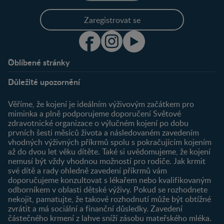
Zaregistrovat se
Oblíbené stránky
Podpora
Klub
Důležité upozornění
O nás
Výhody členství
Můj účet
Věříme, že kojení je ideálním výživovým začátkem pro
Registrace
miminka a plně podporujeme doporučení Světové
zdravotnické organizace o výlučném kojení po dobu
Newsletter
prvních šesti měsíců života a následovaném zavedením
Přihlášení
vhodných výživných příkrmů spolu s pokračujícím kojením
až do dvou let věku dítěte. Také si uvědomujeme, že kojení
Produkty
nemusí být vždy vhodnou možností pro rodiče. Jak krmit
Najít produkt
své dítě a rady ohledně zavedení příkrmů vám
doporučujeme konzultovat s lékařem nebo kvalifikovaným
odborníkem v oblasti dětské výživy. Pokud se rozhodnete
nekojit, pamatujte, že takové rozhodnutí může být obtížné
zvrátit a má sociální a finanční důsledky. Zavedení
částečného krmení z lahve sníží zásobu mateřského mléka.