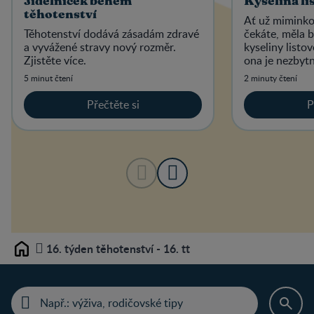
Jídelníček během
Kyselina li
těhotenství
Ať už miminko
Těhotenství dodává zásadám zdravé
čekáte, měla b
a vyvážené stravy nový rozměr.
kyseliny listo
Zjistěte více.
ona je nezbytn
vývoj plodu.
5 minut čtení
2 minuty čtení
Přečtěte si
P
16. týden těhotenství - 16. tt
Home