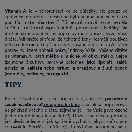
Vitamín A
je v těhotenství velice důležitý, ale pouze ve
správném množství – nesmí ho být ani moc, ani málo. Co si
pod tím máte představit? Při pestré stravě byste neměla
strádat, tudíž není zapotřebí brát potravinové doplňky. Na
druhou stranu nadměrný příjem by mohl ohrozit vývoj Vaše
dítěte. Všimněte si třeba, že těhotné ženy nesmějí používat
některé kosmetické přípravky s obsahem vitaminu A. Mezi
potraviny, které bohatě pokryjí nároky Vaše i Vašeho dítěte
patří mléko a mléčné výrobky, máslo, vejce
na vitamín A,
(zejména žloutky), barevná zelenina jako špenát, salát,
petrželka, rajčata nebo mrkve, a oranžové a žluté ovoce
(meruňky, melouny, manga atd.).
TIPY
s partnerem
Kolem šestého měsíce se doporučuje, abyste
začali navštěvovat
předporodní kurz
a začali se připravovat
na příchod Vašeho dítěte, zejména je-li to Vaše prvorozené
(nebo rodíte-li po dlouhé době!). Dozvíte se něco o porodu,
jak ulevit bolestem, jak správně dýchat a jakým způsobem
se uvolnit. Součástí může být i návštěva porodního sálu,