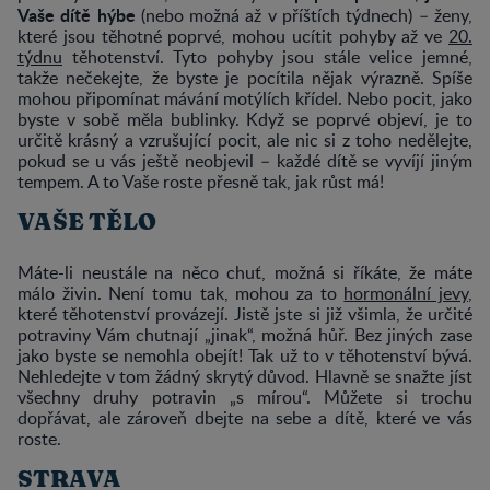
Vaše dítě hýbe
(nebo možná až v příštích týdnech) – ženy,
které jsou těhotné poprvé, mohou ucítit pohyby až ve
20.
týdnu
těhotenství. Tyto pohyby jsou stále velice jemné,
takže nečekejte, že byste je pocítila nějak výrazně. Spíše
mohou připomínat mávání motýlích křídel. Nebo pocit, jako
byste v sobě měla bublinky. Když se poprvé objeví, je to
určitě krásný a vzrušující pocit, ale nic si z toho nedělejte,
pokud se u vás ještě neobjevil – každé dítě se vyvíjí jiným
tempem. A to Vaše roste přesně tak, jak růst má!
VAŠE TĚLO
Máte-li neustále na něco chuť, možná si říkáte, že máte
málo živin. Není tomu tak, mohou za to
hormonální jevy
,
které těhotenství provázejí. Jistě jste si již všimla, že určité
potraviny Vám chutnají „jinak“, možná hůř. Bez jiných zase
jako byste se nemohla obejít! Tak už to v těhotenství bývá.
Nehledejte v tom žádný skrytý důvod. Hlavně se snažte jíst
všechny druhy potravin „s mírou“. Můžete si trochu
dopřávat, ale zároveň dbejte na sebe a dítě, které ve vás
roste.
STRAVA