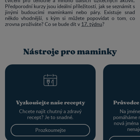
cvičení pro těhotné a mnoho dalších užitečných aktivit.
Předporodní kurzy jsou ideální příležitostí, jak se seznámit s
jinými budoucími maminkami nebo páry. Existuje snad
někdo vhodnější, s kým si můžete popovídat o tom, co
zrovna prožíváte? Co se bude dít v
17. týdnu
?
Nástroje pro maminky
Vyzkoušejte naše recepty
Průvodce
Chcete najít chutný a zdravý
Na jménec
recept? Je to snadné.
pomáháme r
nová jména
nenaj
Prozkoumejte