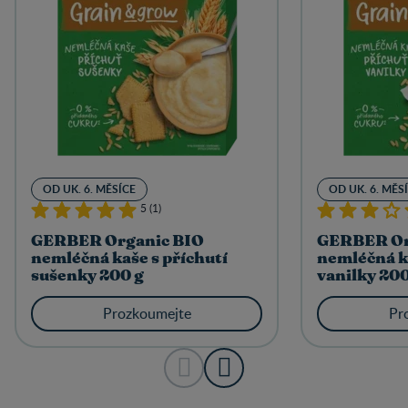
OD UK. 6. MĚSÍCE
OD UK. 6. MĚS
5 (1)
GERBER Organic BIO
GERBER Or
nemléčná kaše s příchutí
nemléčná ka
sušenky 200 g
vanilky 200
Prozkoumejte
Pr