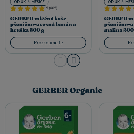
OD UK. 6. MĚSÍCE
OD UK. 6. MĚS
5 (605)
GERBER mléčná kaše
GERBER ml
pšenično-ovesná banán a
pšenično-o
hruška 200 g
malina 200
Prozkoumejte
Pr
GERBER Organic