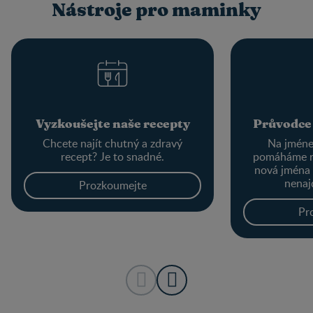
Nástroje pro maminky
Vyzkoušejte naše recepty
Průvodce
Chcete najít chutný a zdravý
Na jménec
recept? Je to snadné.
pomáháme r
nová jména
nenaj
Prozkoumejte
Pr