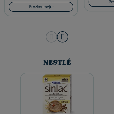
Pr
Prozkoumejte
NESTLÉ