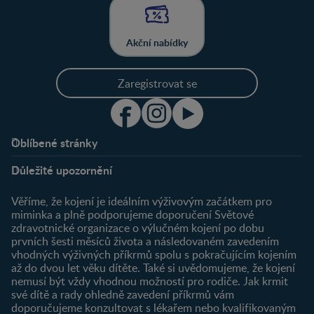
Akční nabídky
Zaregistrovat se
Oblíbené stránky
Podpora
Klub
Důležité upozornění
O nás
Výhody členství
Můj účet
Věříme, že kojení je ideálním výživovým začátkem pro
Registrace
miminka a plně podporujeme doporučení Světové
zdravotnické organizace o výlučném kojení po dobu
Newsletter
prvních šesti měsíců života a následovaném zavedením
Přihlášení
vhodných výživných příkrmů spolu s pokračujícím kojením
až do dvou let věku dítěte. Také si uvědomujeme, že kojení
Produkty
nemusí být vždy vhodnou možností pro rodiče. Jak krmit
Najít produkt
své dítě a rady ohledně zavedení příkrmů vám
doporučujeme konzultovat s lékařem nebo kvalifikovaným