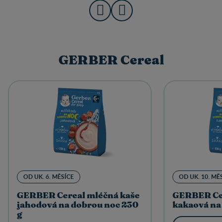
GERBER Cereal
OD UK. 6. MĚSÍCE
OD UK. 10. MĚ
GERBER Cereal mléčná kaše
GERBER Cer
jahodová na dobrou noc 230
kakaová na
g