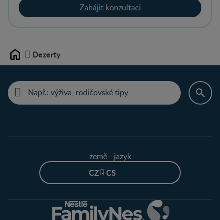
Zahájit konzultaci
Dezerty
Home
země - jazyk
CZ - CS