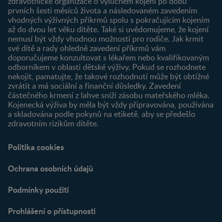
zdravotnické organizace o výlučném kojení po dobu
Newsletter
prvních šesti měsíců života a následovaném zavedením
Přihlášení
vhodných výživných příkrmů spolu s pokračujícím kojením
až do dvou let věku dítěte. Také si uvědomujeme, že kojení
Produkty
nemusí být vždy vhodnou možností pro rodiče. Jak krmit
Najít produkt
své dítě a rady ohledně zavedení příkrmů vám
doporučujeme konzultovat s lékařem nebo kvalifikovaným
odborníkem v oblasti dětské výživy. Pokud se rozhodnete
nekojit, pamatujte, že takové rozhodnutí může být obtížné
zvrátit a má sociální a finanční důsledky. Zavedení
částečného krmení z lahve sníží zásobu mateřského mléka.
Kojenecká výživa by měla být vždy připravována, používána
a skladována podle pokynů na etiketě, aby se předešlo
zdravotním rizikům dítěte.
Politika cookies
Ochrana osobních údajů
Podmínky použití
Prohlášení o přístupnosti