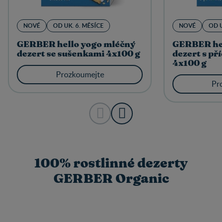
NOVÉ
OD UK. 6. MĚSÍCE
NOVÉ
OD U
GERBER hello yogo mléčný
GERBER hel
dezert se sušenkami 4x100 g
dezert s př
4x100 g
Prozkoumejte
Pr
100% rostlinné dezerty
GERBER Organic