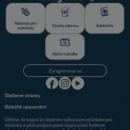
Nástroje pro
Vzorky zdarma
Jídelníčky
maminky
Akční nabídky
Zaregistrovat se
Oblíbené stránky
Podpora
Klub
Důležité upozornění
O nás
Výhody členství
Můj účet
Věříme, že kojení je ideálním výživovým začátkem pro
Registrace
miminka a plně podporujeme doporučení Světové