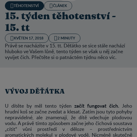
TĚHOTENSTVÍ
ČLÁNEK
15. týden těhotenství -
15. tt
KVĚTEN 17, 2018
2 MINUTY
Právě se nacházíte v 15. tt. Děťátko se sice stále nachází
hluboko ve Vašem lůně, tento týden se však u něj začne
vyvíjet čich. Přečtěte si o patnáctém týdnu něco víc.
VÝVOJ DĚŤÁTKA
začít fungovat čich.
U dítěte by měl tento týden
Jeho
hrudní koš se začne zvedat a klesat. Zatím jsou tyto pohyby
nepravidelné, ale znamenají, že dítě vdechuje plodovou
vodu. A právě tímto způsobem začne jeho čichová soustava
„cítit“ vůni prostředí v děloze – prostřednictvím
aromatických molekul v plodové vodě. Nicméně skutečně