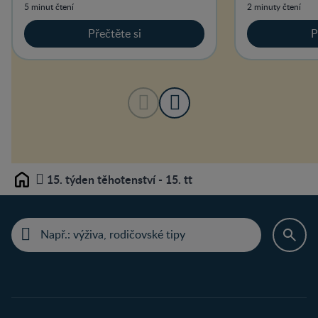
vývoj plodu.
5 minut čtení
2 minuty čtení
Přečtěte si
P
15. týden těhotenství - 15. tt
Home