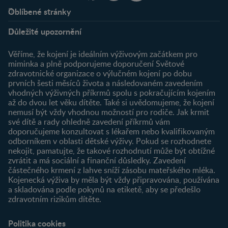
Oblíbené stránky
Podpora
Klub
Důležité upozornění
O nás
Výhody členství
Můj účet
Věříme, že kojení je ideálním výživovým začátkem pro
Registrace
miminka a plně podporujeme doporučení Světové
zdravotnické organizace o výlučném kojení po dobu
Newsletter
prvních šesti měsíců života a následovaném zavedením
Přihlášení
vhodných výživných příkrmů spolu s pokračujícím kojením
až do dvou let věku dítěte. Také si uvědomujeme, že kojení
Produkty
nemusí být vždy vhodnou možností pro rodiče. Jak krmit
Najít produkt
své dítě a rady ohledně zavedení příkrmů vám
doporučujeme konzultovat s lékařem nebo kvalifikovaným
odborníkem v oblasti dětské výživy. Pokud se rozhodnete
nekojit, pamatujte, že takové rozhodnutí může být obtížné
zvrátit a má sociální a finanční důsledky. Zavedení
částečného krmení z lahve sníží zásobu mateřského mléka.
Kojenecká výživa by měla být vždy připravována, používána
a skladována podle pokynů na etiketě, aby se předešlo
zdravotním rizikům dítěte.
Politika cookies