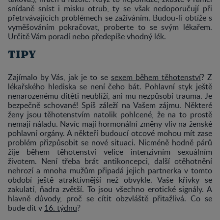
snídaně sníst i misku otrub, ty se však nedoporučují při
přetrvávajících problémech se zažíváním. Budou-li obtíže s
vyměšováním pokračovat, proberte to se svým lékařem.
Určitě Vám poradí nebo předepíše vhodný lék.
TIPY
Zajímalo by Vás, jak je to se
sexem během těhotenství
? Z
lékařského hlediska se není čeho bát. Pohlavní styk ještě
nenarozenému dítěti neublíží, ani mu nezpůsobí trauma. Je
bezpečně schované! Spíš záleží na Vašem zájmu. Některé
ženy jsou těhotenstvím natolik pohlcené, že na to prostě
nemají náladu. Navíc mají hormonální změny vliv na ženské
pohlavní orgány. A někteří budoucí otcové mohou mít zase
problém přizpůsobit se nové situaci. Nicméně hodně párů
žije během těhotenství velice intenzivním sexuálním
životem. Není třeba brát antikoncepci, další otěhotnění
nehrozí a mnoha mužům připadá jejich partnerka v tomto
období ještě atraktivnější než obvykle. Vaše křivky se
zakulatí, ňadra zvětší. To jsou všechno erotické signály. A
hlavně důvody, proč se cítit obzvláště přitažlivá. Co se
bude dít v
16. týdnu
?