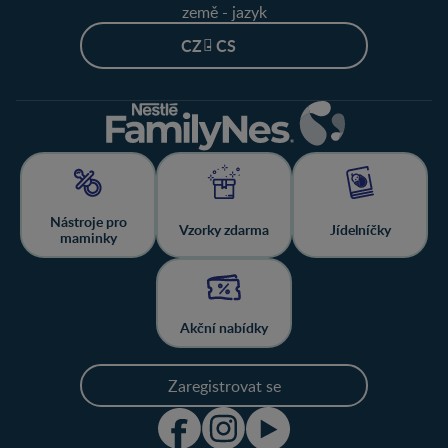
země - jazyk
CZ - CS
Nástroje pro
Vzorky zdarma
Jídelníčky
maminky
Akční nabídky
Zaregistrovat se