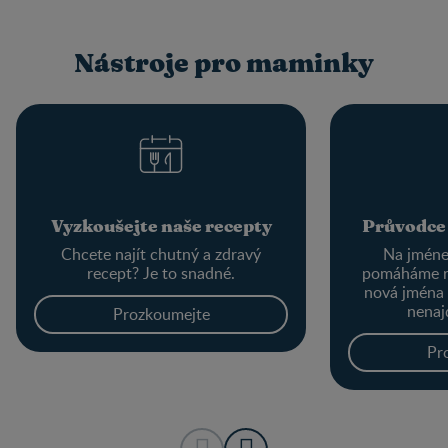
Nástroje pro maminky
Vyzkoušejte naše recepty
Průvodce
Chcete najít chutný a zdravý
Na jménec
recept? Je to snadné.
pomáháme r
nová jména
nenaj
Prozkoumejte
Pr