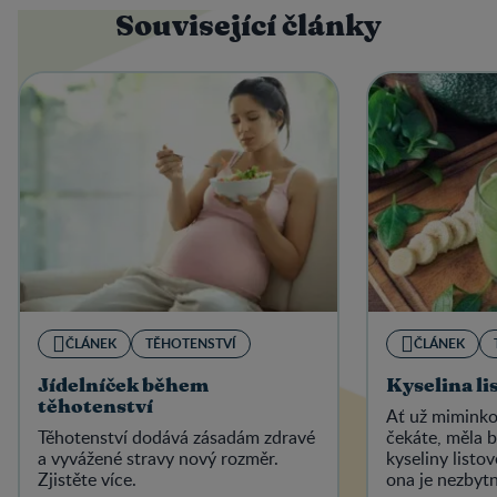
Související články
ČLÁNEK
TĚHOTENSTVÍ
ČLÁNEK
Jídelníček během
Kyselina li
těhotenství
Ať už miminko
Těhotenství dodává zásadám zdravé
čekáte, měla b
a vyvážené stravy nový rozměr.
kyseliny listo
Zjistěte více.
ona je nezbytn