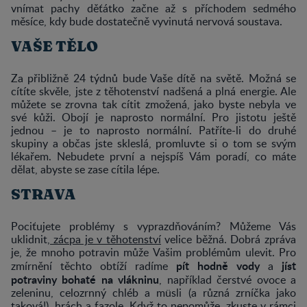
vnímat pachy děťátko začne až s příchodem sedmého
měsíce, kdy bude dostatečně vyvinutá nervová soustava.
VAŠE TĚLO
Za přibližně 24 týdnů bude Vaše dítě na světě. Možná se
cítíte skvěle, jste z těhotenství nadšená a plná energie. Ale
můžete se zrovna tak cítit zmožená, jako byste nebyla ve
své kůži. Obojí je naprosto normální. Pro jistotu ještě
jednou – je to naprosto normální. Patříte-li do druhé
skupiny a občas jste skleslá, promluvte si o tom se svým
lékařem. Nebudete první a nejspíš Vám poradí, co máte
dělat, abyste se zase cítila lépe.
STRAVA
Pociťujete problémy s vyprazdňováním? Můžeme Vás
uklidnit,
zácpa je v těhotenství
velice běžná. Dobrá zpráva
je, že mnoho potravin může Vašim problémům ulevit. Pro
pít hodně vody
jíst
zmírnění těchto obtíží radíme
a
potraviny bohaté na vlákninu
, například čerstvé ovoce a
zeleninu, celozrnný chléb a müsli (a různá zrníčka jako
taková!), hrách a fazole. Když to nepomůže, zkuste v rámci