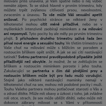
milování příliš unavená, je Vám špatně nebo o něj vůbec
nemáte zájem. To se stává hlavně v prvním trimestru, kdy
můžete trpět zvýšenou citlivostí prsou, nevolnostmi,
To vše může Váš sexuální apetit
zvracením a únavou.
snižovat.
Po psychické stránce se některé ženy v
cítit méně přitažlivé
těhotenství mohou
, nebo se v
na milování
myšlenkách intenzivně zaobírají miminkem a
ani nepomyslí.
Tyto pocity by ale měly po prvním trimestru
S příchodem druhého trimestru zažívá řada žen
přejít.
příval nové energie a sexuální touhy.
Ve třetím trimestru se
Vaše chuť na milování může s blížícím se porodem a
rostoucím bříškem opět snížit. A jak se asi cítí nastávající
Svému partnerovi pravděpodobně připadáte ještě
tatínek?
přitažlivější než obvykle.
Je možné, že se zvětšujícím se
bříškem a rostoucím miminkem poroste i jeho touha.
partnerka s čím dál plnějšími prsy a
Zakulacující se
rostoucím bříškem může být pro řadu mužů vzrušující.
Stejně jako některé nastávající maminky nemají v
těhotenství chuť na sex, mohou mít podobné pocity i muži.
Touhu Vašeho partnera mohou potlačovat starosti o Vás a
o zdraví dítěte. Může mít obavy a úzkost z toho, jak zvládne
roli otce, strach, že sex může ublížit dítěti, nebo může mít
dokonce zábrany milovat se s Vámi v přítomnosti