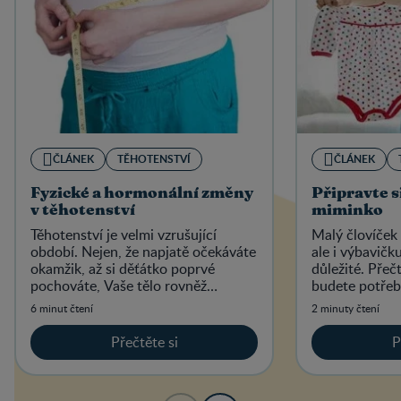
ČLÁNEK
TĚHOTENSTVÍ
ČLÁNEK
Fyzické a hormonální změny
Připravte s
v těhotenství
miminko
Těhotenství je velmi vzrušující
Malý človíček 
období. Nejen, že napjatě očekáváte
ale i výbavičk
okamžik, až si děťátko poprvé
důležité. Přeč
pochováte, Vaše tělo rovněž
budete potřeb
prochází řadou změn.
6 minut čtení
2 minuty čtení
Přečtěte si
P