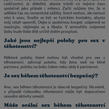
rodičovství, je důležité, abyste trávili co nejvíce času
společně jako přátelé i milenci. Začít můžete tím, že si
uděláte čas na romantické zážitky, které mohou, ale nemusí
vést k sexu. Snažte se být ve fyzickém kontaktu, abyste
svůj vztah upevnili. Dejte si společnou koupel, vzájemně se
masírujte, objímejte se a líbejte. V atmosféře vzájemné
lásky bude Vaše dítě určitě dobře prospívat.
Jaké jsou nejlepší polohy pro sex v
těhotenství?
​​​​​​Některé polohy, které mohou být vhodné pro sex v
těhotenství, zahrnují polohu, kdy žena sedí na klíně
partnera, polohu na boku čelem nebo zády k partnerovi.
Je sex během těhotenství bezpečný?
​​​​​​Ano, sex během těhotenství je obecně bezpečný. Nicméně,
v případě rizikového těhotenství může být doporučeno
sexuální aktivity omezit.
Může orální sex během těhotenství