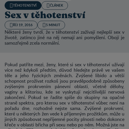
TĚHOTENSTVÍ
ČLÁNEK
Sex v těhotenství
ŘÍJ 19, 2016
5 MINUT
Některé ženy tvrdí, že v těhotenství zažívají nejlepší sex v
životě, zatímco jiné na něj nemají ani pomyšlení. Obojí je
samozřejmě zcela normální.
Pokud patříte mezi, ženy, které si sex v těhotenství užívají
více než kdykoli předtím, důvod hledejte právě ve vašem
těle a jeho fyzických změnách. Zvýšené libido a větší
schopnost prožívat rozkoš jsou pravděpodobně způsobeny
zvýšeným prokrvením pánevní oblasti, včetně dělohy,
vagíny a klitorisu, kde se vyskytují nejcitlivější nervová
zakončení. Pokud se řadíte spíše do skupiny na opačné
straně spektra, pro kterou sex v těhotenství vůbec není na
pořadu dne, rozhodně nejste sama. Zvýšené prokrvení,
které u některých žen vede k příjemným prožitkům, může u
jiných způsobovat nepříjemné pocity plnosti nebo dokonce
křeče v oblasti břicha při sexu nebo po něm. Možná jste na