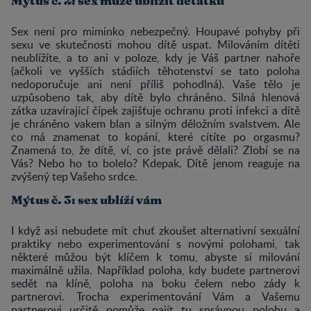
Mýtus č. 2: sex může ublížit děťátku
Sex není pro miminko nebezpečný. Houpavé pohyby při
sexu ve skutečnosti mohou dítě uspat. Milováním dítěti
neublížíte, a to ani v poloze, kdy je Váš partner nahoře
(ačkoli ve vyšších stádiích těhotenství se tato poloha
nedoporučuje ani není příliš pohodlná). Vaše tělo je
uzpůsobeno tak, aby dítě bylo chráněno. Silná hlenová
zátka uzavírající čípek zajišťuje ochranu proti infekci a dítě
je chráněno vakem blan a silným děložním svalstvem. Ale
co má znamenat to kopání, které cítíte po orgasmu?
Znamená to, že dítě, ví, co jste právě dělali? Zlobí se na
Vás? Nebo ho to bolelo? Kdepak. Dítě jenom reaguje na
zvýšený tep Vašeho srdce.
Mýtus č. 3: sex ublíží vám
I když asi nebudete mít chuť zkoušet alternativní sexuální
praktiky nebo experimentování s novými polohami, tak
některé můžou být klíčem k tomu, abyste si milování
maximálně užila. Například poloha, kdy budete partnerovi
sedět na klíně, poloha na boku čelem nebo zády k
partnerovi. Trocha experimentování Vám a Vašemu
partnerovi určitě pomůže najít tu správnou polohu a