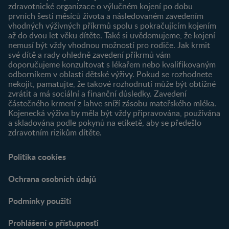
zdravotnické organizace o výlučném kojení po dobu
Newsletter
prvních šesti měsíců života a následovaném zavedením
Přihlášení
vhodných výživných příkrmů spolu s pokračujícím kojením
až do dvou let věku dítěte. Také si uvědomujeme, že kojení
Produkty
nemusí být vždy vhodnou možností pro rodiče. Jak krmit
Najít produkt
své dítě a rady ohledně zavedení příkrmů vám
doporučujeme konzultovat s lékařem nebo kvalifikovaným
odborníkem v oblasti dětské výživy. Pokud se rozhodnete
nekojit, pamatujte, že takové rozhodnutí může být obtížné
zvrátit a má sociální a finanční důsledky. Zavedení
částečného krmení z lahve sníží zásobu mateřského mléka.
Kojenecká výživa by měla být vždy připravována, používána
a skladována podle pokynů na etiketě, aby se předešlo
zdravotním rizikům dítěte.
Politika cookies
Ochrana osobních údajů
Podmínky použití
Prohlášení o přístupnosti