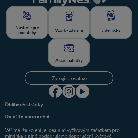
Nástroje pro
Vzorky zdarma
Jídelníčky
maminky
Akční nabídky
Zaregistrovat se
Oblíbené stránky
Podpora
Klub
Důležité upozornění
O nás
Výhody členství
Můj účet
Věříme, že kojení je ideálním výživovým začátkem pro
Registrace
miminka a plně podporujeme doporučení Světové