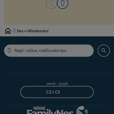
Sex v těhotenství
Home
země - jazyk
CZ - CS