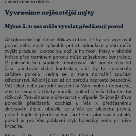
nenarozeného dítěte.
Vyvracíme nejčastější mýty
Mýtus č. 1: sex může vyvolat předčasný porod
Ačkoli neexistují žádné důkazy o tom, že by sex vyvolával
porod nebo mohl způsobit potrat, stimulace prsou může
zvýšit produkci oxytocinu, což je hormon, který v období
krátce před termínem porodu může způsobovat kontrakce.
V pokročilejších stádiích těhotenství ale budete čas od
času pociťovat slabší kontrakce, aniž by to znamenalo
začátek porodu. Jedná se o zcela normální součást
těhotenství. Ačkoli je sex až do porodu naprosto bezpečný,
Váš lékař nebo porodní asistentka Vám mohou doporučit,
abyste sexuální aktivity omezila, pokud je Vaše těhotenství
rizikové. Tato situace může nastat v případě, že jste již dříve
porodila předčasně, dochází u Vás k předčasnému
zkracování čípku, objevila se u Vás tzv. placenta previa,
pokud dojde k předčasnému protržení plodových obalů,
pokud je pro Vás pohlavní styk bolestivý nebo při něm
krvácíte.