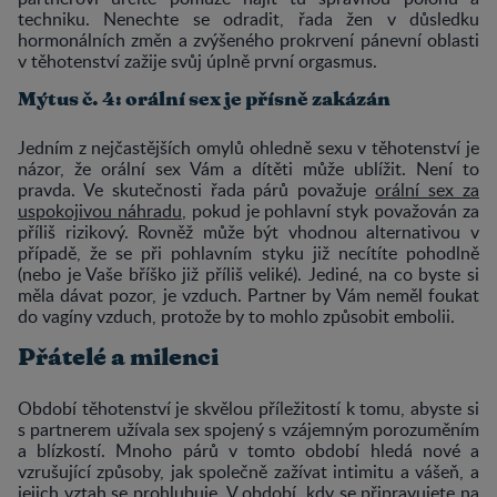
techniku. Nenechte se odradit, řada žen v důsledku
hormonálních změn a zvýšeného prokrvení pánevní oblasti
v těhotenství zažije svůj úplně první orgasmus.
Mýtus č. 4: orální sex je přísně zakázán
Jedním z nejčastějších omylů ohledně sexu v těhotenství je
názor, že orální sex Vám a dítěti může ublížit. Není to
pravda. Ve skutečnosti řada párů považuje
orální sex za
uspokojivou náhradu
, pokud je pohlavní styk považován za
příliš rizikový. Rovněž může být vhodnou alternativou v
případě, že se při pohlavním styku již necítíte pohodlně
(nebo je Vaše bříško již příliš veliké). Jediné, na co byste si
měla dávat pozor, je vzduch. Partner by Vám neměl foukat
do vagíny vzduch, protože by to mohlo způsobit embolii.
Přátelé a milenci
Období těhotenství je skvělou příležitostí k tomu, abyste si
s partnerem užívala sex spojený s vzájemným porozuměním
a blízkostí. Mnoho párů v tomto období hledá nové a
vzrušující způsoby, jak společně zažívat intimitu a vášeň, a
jejich vztah se prohlubuje. V období, kdy se připravujete na