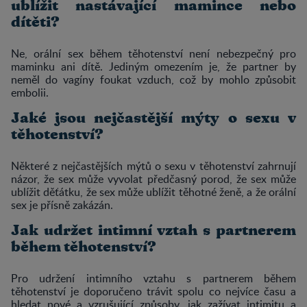
ublížit nastávající mamince nebo
dítěti?
​​​​​​Ne, orální sex během těhotenství není nebezpečný pro
maminku ani dítě. Jediným omezením je, že partner by
neměl do vagíny foukat vzduch, což by mohlo způsobit
embolii.
Jaké jsou nejčastější mýty o sexu v
těhotenství?
​​​​​Některé z nejčastějších mýtů o sexu v těhotenství zahrnují
názor, že sex může vyvolat předčasný porod, že sex může
ublížit děťátku, že sex může ublížit těhotné ženě, a že orální
sex je přísně zakázán.
Jak udržet intimní vztah s partnerem
během těhotenství?
​​​​​​Pro udržení intimního vztahu s partnerem během
těhotenství je doporučeno trávit spolu co nejvíce času a
hledat nové a vzrušující způsoby, jak zažívat intimitu a