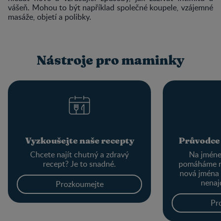
vášeň. Mohou to být například společné koupele, vzájemné
masáže, objetí a polibky.
Nástroje pro maminky
Vyzkoušejte naše recepty
Průvodce
Chcete najít chutný a zdravý
Na jménec
recept? Je to snadné.
pomáháme r
nová jména
nenaj
Prozkoumejte
Pr