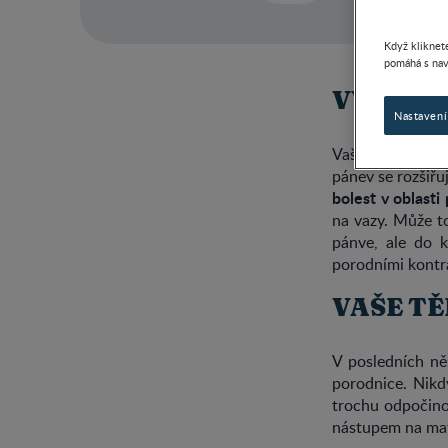
Když kliknete
pomáhá s nav
VÝVOJ 
Nastavení
Vaše tělo ví nej
pánev se rozšiřuj
bolest v oblasti
na vazy. Může to
pánve, ale do 
porodními kontr
VAŠE TĚ
V posledních ně
porodnice. Nikdy
trochu odpočino
nástupem na mat