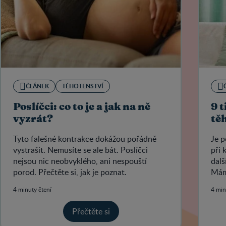
ČLÁNEK
TĚHOTENSTVÍ
Poslíčci: co to je a jak na ně
9 
vyzrát?
tě
Tyto falešné kontrakce dokážou pořádně
Je p
vystrašit. Nemusíte se ale bát. Poslíčci
při 
nejsou nic neobvyklého, ani nespouští
dalš
porod. Přečtěte si, jak je poznat.
Mám
4 minuty čtení
4 min
Přečtěte si