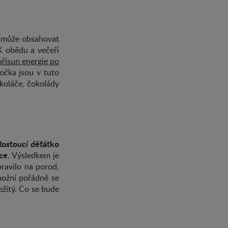
rá může obsahovat
K obědu a večeři
řísun energie po
čočka jsou v tuto
koláče, čokolády
Rostoucí děťátko
íce
. Výsledkem je
ravilo na porod,
možní pořádně se
ežitý. Co se bude