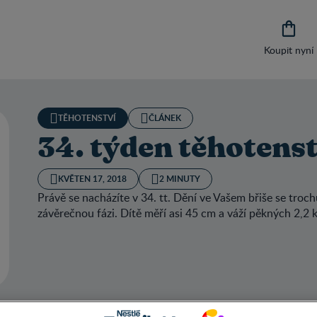

Koupit nyní
TĚHOTENSTVÍ
ČLÁNEK
34. týden těhotenstv
KVĚTEN 17, 2018
2 MINUTY
Právě se nacházíte v 34. tt. Dění ve Vašem břiše se troc
závěrečnou fázi. Dítě měří asi 45 cm a váží pěkných 2,2 k