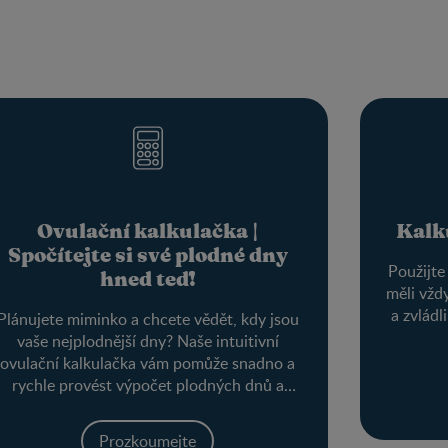
Ovulační kalkulačka |
Kalk
Spočítejte si své plodné dny
Použijte
hned teď!
měli vžd
a zvládl
Plánujete miminko a chcete vědět, kdy jsou
vaše nejplodnější dny? Naše intuitivní
ovulační kalkulačka vám pomůže snadno a
rychle provést výpočet plodných dnů a
optimálního období pro otěhotnění.
Prozkoumejte