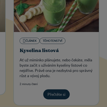
ČLÁNEK
TĚHOTENSTVÍ
Kyselina listová
Ať už miminko plánujete, nebo čekáte, měla
byste začít s užíváním kyseliny listové co
nejdříve. Právě ona je nezbytná pro správný
růst a vývoj plodu.
2 minuty čtení
Přečtěte si