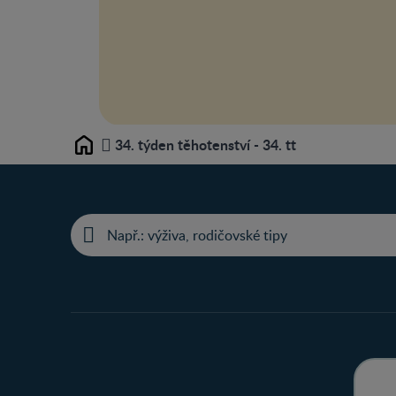
34. týden těhotenství - 34. tt
Home