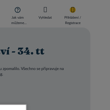

Jak vám
Vyhledat
Přihlášení /
můžeme
Registrace
pomoci?
í - 34. tt
hu zpomalilo. Všechno se připravuje na
g.