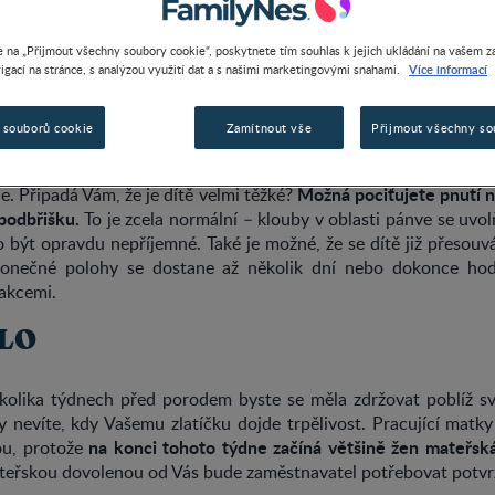
 na „Přijmout všechny soubory cookie“, poskytnete tím souhlas k jejich ukládání na vašem za
Více informací
igací na stránce, s analýzou využití dat a s našimi marketingovými snahami.
DĚŤÁTKA
 souborů cookie
Zamítnout vše
Přijmout všechny so
lépe, co je potřeba. Dítě se přirozeně začíná přesouvat na spr
Možná pociťujete pnutí 
e. Připadá Vám, že je dítě velmi těžké?
 podbřišku.
To je zcela normální – klouby v oblasti pánve se uvolňu
 být opravdu nepříjemné. Také je možné, že se dítě již přesouv
konečné polohy se dostane až několik dní nebo dokonce hod
akcemi.
LO
kolika týdnech před porodem byste se měla zdržovat poblíž s
 nevíte, kdy Vašemu zlatíčku dojde trpělivost. Pracující matk
na konci tohoto týdne začíná většině žen mateřsk
u, protože
eřskou dovolenou od Vás bude zaměstnavatel potřebovat potvrz