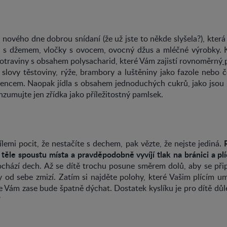
nového dne dobrou snídaní (že už jste to někde slyšela?), kte
a s džemem, vločky s ovocem, ovocný džus a mléčné výrobky. 
otraviny s obsahem polysacharid, které Vám zajistí rovnoměrný
p
i slovy těstoviny, rýže, brambory a luštěniny jako fazole nebo 
encem. Naopak jídla s obsahem jednoduchých cukrů, jako jsou 
nzumujte jen zřídka jako příležitostný pamlsek.
emi pocit, že nestačíte s dechem, pak vězte, že nejste jediná.
těle spoustu místa a pravděpodobně vyvíjí tlak na bránici a pl
ochází dech. Až se dítě trochu posune směrem dolů, aby se přip
y od sebe zmizí. Zatím si najděte polohy, které Vašim plícím u
e Vám zase bude špatně dýchat. Dostatek kyslíku je pro dítě důl
?