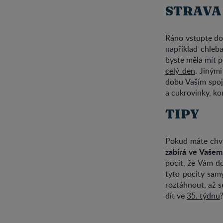
STRAVA
Ráno vstupte do 
například chleb
byste měla mít p
celý den
. Jiným
dobu Vaším spoj
a cukrovinky, ko
TIPY
Pokud máte chvíl
zabírá ve Vašem 
pocit, že Vám d
tyto pocity sam
roztáhnout, až s
dít ve
35. týdnu