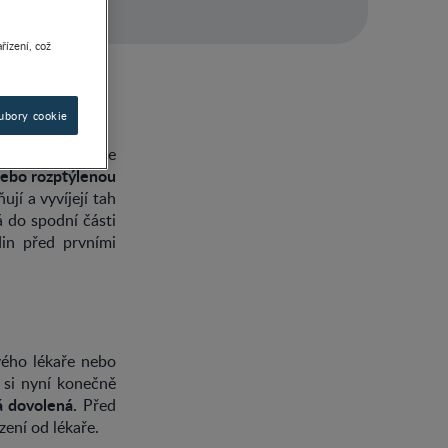
řízení, což
ubory cookie
ávné místo a Vaše
nebo rozptýlenou
jí a vyvíjejí tah
á do spodní části
in před prvními
vého lékaře nebo
y si nyní konečně
á dovolená.
Před
ení od lékaře.