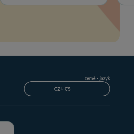
země - jazyk
CZ - CS