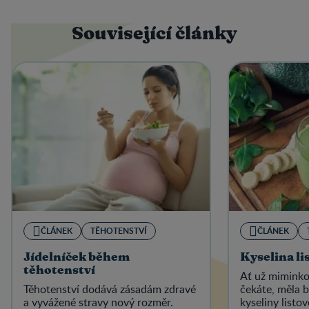
Související články
ČLÁNEK
TĚHOTENSTVÍ
ČLÁNEK
Jídelníček během
Kyselina li
těhotenství
Ať už miminko
Těhotenství dodává zásadám zdravé
čekáte, měla b
a vyvážené stravy nový rozměr.
kyseliny listo