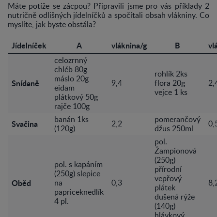
Máte potíže se zácpou? Připravili jsme pro vás příklady 2
nutričně odlišných jídelníčků a spočítali obsah vlákniny. Co
myslíte, jak byste obstála?
Jídelníček
A
vláknina/g
B
vl
celozrnný
chléb 80g
rohlík 2ks
máslo 20g
Snídaně
9,4
flora 20g
2,
eidam
vejce 1 ks
plátkový 50g
rajče 100g
banán 1ks
pomerančový
Svačina
2,2
0,
(120g)
džus 250ml
pol.
Žampionová
(250g)
pol. s kapáním
přírodní
(250g) slepice
vepřový
Oběd
na
0,3
8,
plátek
papriceknedlík
dušená rýže
4 pl.
(140g)
hlávkový