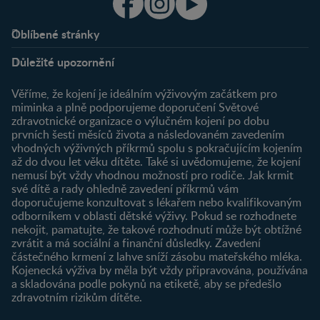
Oblíbené stránky
Podpora
Klub
Důležité upozornění
O nás
Výhody členství
Můj účet
Věříme, že kojení je ideálním výživovým začátkem pro
Registrace
miminka a plně podporujeme doporučení Světové
zdravotnické organizace o výlučném kojení po dobu
Newsletter
prvních šesti měsíců života a následovaném zavedením
Přihlášení
vhodných výživných příkrmů spolu s pokračujícím kojením
až do dvou let věku dítěte. Také si uvědomujeme, že kojení
Produkty
nemusí být vždy vhodnou možností pro rodiče. Jak krmit
Najít produkt
své dítě a rady ohledně zavedení příkrmů vám
doporučujeme konzultovat s lékařem nebo kvalifikovaným
odborníkem v oblasti dětské výživy. Pokud se rozhodnete
nekojit, pamatujte, že takové rozhodnutí může být obtížné
zvrátit a má sociální a finanční důsledky. Zavedení
částečného krmení z lahve sníží zásobu mateřského mléka.
Kojenecká výživa by měla být vždy připravována, používána
a skladována podle pokynů na etiketě, aby se předešlo
zdravotním rizikům dítěte.