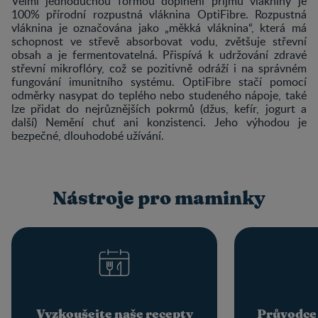
Velmi jednoduchou formou doplnění příjmu vlákniny je
100% přírodní rozpustná vláknina OptiFibre. Rozpustná
vláknina je označována jako „měkká vláknina“, která má
schopnost ve střevě absorbovat vodu, zvětšuje střevní
obsah a je fermentovatelná. Přispívá k udržování zdravé
střevní mikroflóry, což se pozitivně odráží i na správném
fungování imunitního systému. OptiFibre stačí pomocí
odměrky nasypat do teplého nebo studeného nápoje, také
lze přidat do nejrůznějších pokrmů (džus, kefír, jogurt a
další) Nemění chuť ani konzistenci. Jeho výhodou je
bezpečné, dlouhodobé užívání.
Nástroje pro maminky
Vyzkoušejte naše recepty
Průvodce