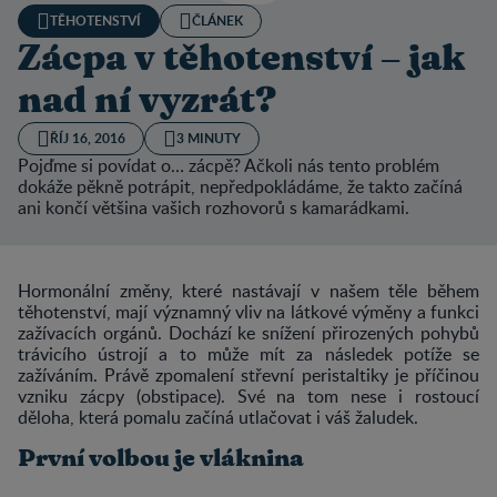
TĚHOTENSTVÍ
ČLÁNEK
Zácpa v těhotenství – jak
nad ní vyzrát?
ŘÍJ 16, 2016
3 MINUTY
Pojďme si povídat o… zácpě? Ačkoli nás tento problém
dokáže pěkně potrápit, nepředpokládáme, že takto začíná
ani končí většina vašich rozhovorů s kamarádkami.
Hormonální změny, které nastávají v našem těle během
těhotenství, mají významný vliv na látkové výměny a funkci
zažívacích orgánů. Dochází ke snížení přirozených pohybů
trávicího ústrojí a to může mít za následek potíže se
zažíváním. Právě zpomalení střevní peristaltiky je příčinou
vzniku zácpy (obstipace). Své na tom nese i rostoucí
děloha, která pomalu začíná utlačovat i váš žaludek.
První volbou je vláknina