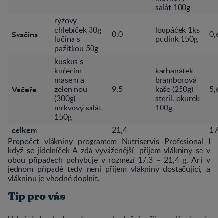
salát 100g
rýžový
chlebíček 30g
loupáček 1ks
Svačina
0,0
0,
lučina s
pudink 150g
pažitkou 50g
kuskus s
kuřecím
karbanátek
masem a
bramborová
Večeře
zeleninou
9,5
kaše (250g)
5,
(300g)
steril. okurek
mrkvový salát
100g
150g
celkem
21,4
17
Propočet vlákniny programem Nutriservis Profesional I
když se jídelníček A zdá vyváženější, příjem vlákniny se v
obou případech pohybuje v rozmezí 17,3 – 21,4 g. Ani v
jednom případě tedy není příjem vlákniny dostačující, a
vlákninu je vhodné doplnit.
Tip pro vás