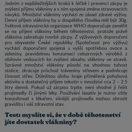
Jedním z nejdůležitějších kroků k léčbě i prevenci zácpy je
zvýšení příjmu vlákniny a s ním spojená změna stravovacích
návyků. Množství vlákniny vychází ze zásad zdravé výživy.
Denní příjem vlákniny by u dospělého člověka měl být 30g.
Světová zdravotnická organizace WHO doporučuje zaměřit
se na příjem vlákniny během těhotenství, protože právě
vláknina zabraňuje tvorbě zácpy. Z výživových doporučení
pro obyvatele České republiky (Společnost pro výživu)
vychází doporučení spojená s vyšší spotřebou ovoce a
zeleniny, pravidelnou konzumací celozrnných výrobků z
obilovin vedoucích ke zvýšení obsahu vlákniny ve stravě.
Správné množství vlákniny působí na vhodnou tuhost
stolice, zkracuje průchod tráveniny střevem a podněcuje
činnost střev. Důležitou úlohu hraje přiměřená pohybová
aktivita a dostatečný příjem tekutin v množství cca 2 – 2,5
litry denně. Pokud už zácpou trpíte, není vhodné ji řešit
projímadly či jinými léky. Používání laxativ je nutno vždy
konzultovat s lékařem, silnější projímadla mohou ohrozit
graviditu i váš zdravotní stav.
Test: myslíte si, že v době těhotenství
jíte dostatek vlákniny?