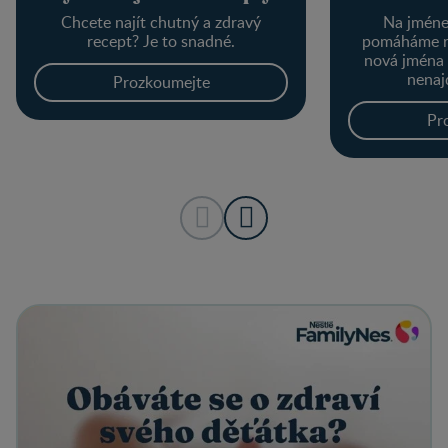
Chcete najít chutný a zdravý
Na jménec
recept? Je to snadné.
pomáháme r
nová jména
nenaj
Prozkoumejte
Pr