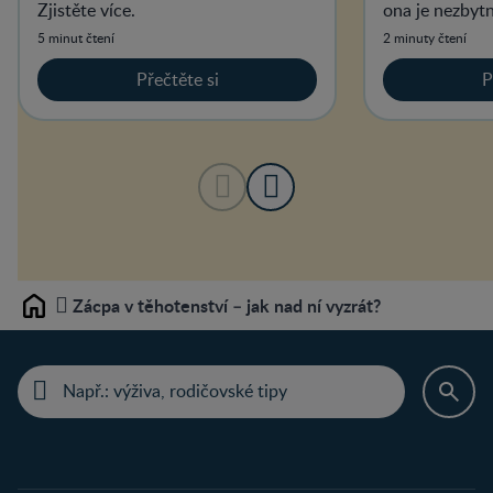
Zjistěte více.
ona je nezbytn
vývoj plodu.
5 minut čtení
2 minuty čtení
Přečtěte si
P
Zácpa v těhotenství – jak nad ní vyzrát?
Home