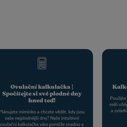
Ovulační kalkulačka |
Kalk
Spočítejte si své plodné dny
Použijte
hned teď!
měli vžd
a zvládl
Plánujete miminko a chcete vědět, kdy jsou
vaše nejplodnější dny? Naše intuitivní
ovulační kalkulačka vám pomůže snadno a