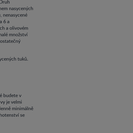
 Druh
sahem nasycených
u, nenasycené
a 6 a
ch a olivovém
 malé množství
dostatečný
ycených tuků.
ré budete v
vy je velmi
 denně minimálně
hotenství se