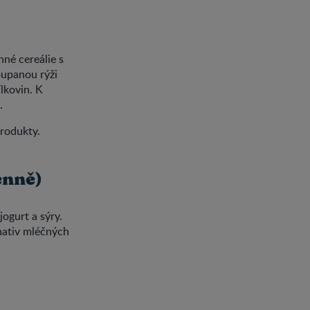
nné cereálie s
oupanou rýži
lkovin. K
.
produkty.
enně)
ogurt a sýry.
rnativ mléčných