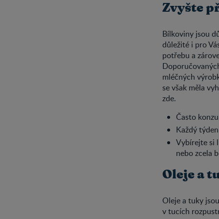
Zvyšte p
Bílkoviny jsou 
důležité i pro V
potřebu a zárove
Doporučovaných 7
mléčných výrobků
se však měla vyhn
zde.
Často konzum
Každý týden 
Vybírejte si
nebo zcela b
Oleje a t
Oleje a tuky jso
v tucích rozpust