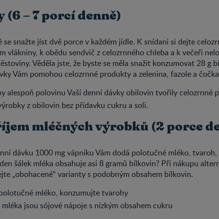
 (6 – 7 porcí denně)
 se snažte jíst dvě porce v každém jídle. K snídani si dejte celozr
 vlákniny, k obědu sendvič z celozrnného chleba a k večeři nel
ěstoviny. Věděla jste, že byste se měla snažit konzumovat 28 g bí
ávky Vám pomohou celozrnné produkty a zelenina, fazole a čočka
by alespoň polovinu Vaší denní dávky obilovin tvořily celozrnné 
výrobky z obilovin bez přídavku cukru a soli.
říjem mléčných výrobků (2 porce d
ní dávku 1000 mg vápníku Vám dodá polotučné mléko, tvaroh, j
jeden šálek mléka obsahuje asi 8 gramů bílkovin? Při nákupu alte
rejte „obohacené“ varianty s podobným obsahem bílkovin.
 polotučné mléko, konzumujte tvarohy
u mléka jsou sójové nápoje s nízkým obsahem cukru