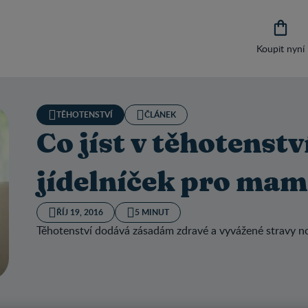

Koupit nyní
TĚHOTENSTVÍ
ČLÁNEK
Co jíst v těhotenstv
jídelníček pro ma
ŘÍJ 19, 2016
5 MINUT
Těhotenství dodává zásadám zdravé a vyvážené stravy nov