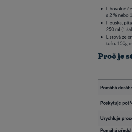
Libovolné če
s 2 % nebo 1
Houska, pita
250 ml (1 šál
Listová zelen
tofu: 150g n
Proč je s
Pomáhá dosáhn
Poskytuje potř
Urychluje proc
Pomáhá předch