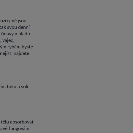
mozřejmě jsou
 tak svou denní
 únavy a hladu.
 vajec,
erým rybám byste
nejíst, najdete
ím tuku a soli
í tělu absorbovat
dravé fungování