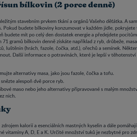
řísun bílkovin (2 porce denně)
důležitým stavebním prvkem tkání a orgánů Vašeho děťátka. A sa
ás. Pokud budete bílkoviny konzumovat v každém jídle, pokryjete
ň budete mít po celý den dostatek energie a předejdete pocitům
1 gramů bílkovin denně získáte například z ryb, drůbeže, masa,
, luštěnin (hrách, fazole, čočka, atd.), ořechů a semínek. Někt
out. Další informace o potravinách, které je lepší v těhotenství 
ujte alternativy masa, jako jsou fazole, čočka a tofu.
snězte alespoň dvě porce ryb.
 libové maso nebo jeho alternativy připravované s malým množstv
ez nich.
uky
u zdrojem kalorií a esenciálních mastných kyselin a dále pomáhaj
né vitamíny A, D, E a K. Určité množství tuků je nezbytné pro z