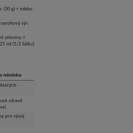
: (30 g) + mléko
 tvarohový sýr:
vé zeleniny +
25 ml (1/2 šálku)
o miminko
ěkterých
out zdravé
sti
ny pro vývoj