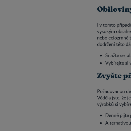
Obiloviny
I v tomto případě
vysokým obsahem
nebo celozrnné t
dodržení této d
Snažte se, a
Vybírejte si 
Zvyšte p
Požadovanou den
Věděla jste, že 
výrobků si vybí
Denně pijte
Alternativo