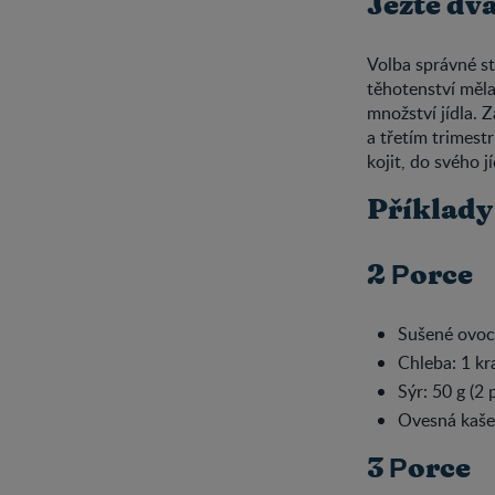
Jezte dva
Volba správné str
těhotenství měla
množství jídla. Z
a třetím trimest
kojit, do svého j
Příklady
2 Рorce
Sušené ovoce
Chleba: 1 kra
Sýr: 50 g (2 
Ovesná kaše:
3 Рorce