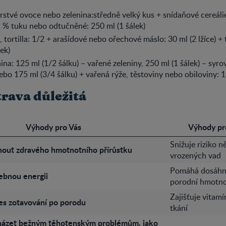
rstvé ovoce nebo zelenina:středně velký kus + snídaňové cereálie
 % tuku nebo odtučněné: 250 ml (1 šálek)
, tortilla: 1/2 + arašídové nebo ořechové máslo: 30 ml (2 lžíce) +
ek)
ina: 125 ml (1/2 šálku) – vařené zeleniny, 250 ml (1 šálek) – syro
ebo 175 ml (3/4 šálku) + vařená rýže, těstoviny nebo obiloviny: 1
trava důležitá
Výhody pro Vás
Výhody pr
Snižuje riziko n
out zdravého hmotnotního přírůstku
vrozených vad
Pomáhá dosáhn
ebnou energii
porodní hmotno
Zajišťuje vitamí
es zotavování po porodu
tkání
ázet bežným těhotenským problémům, jako