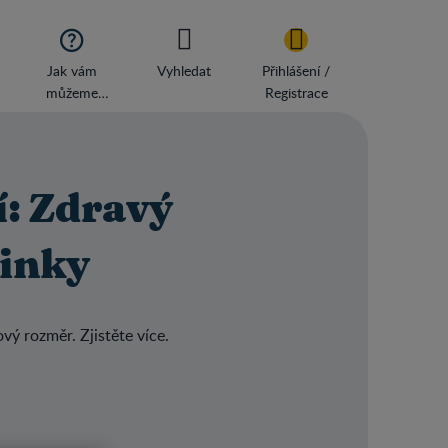

Jak vám
Vyhledat
Přihlášení /
můžeme
Registrace
pomoci?
í: Zdravý
minky
ý rozměr. Zjistěte více.