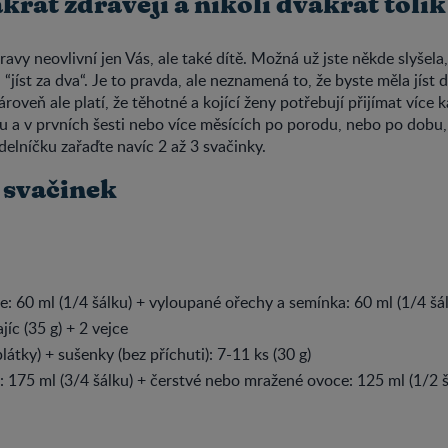
krát zdravěji a nikoli dvakrát tolik
avy neovlivní jen Vás, ale také dítě. Možná už jste někde slyšela,
 “jíst za dva“. Je to pravda, ale neznamená to, že byste měla jíst
ároveň ale platí, že těhotné a kojící ženy potřebují přijímat více 
ru a v prvních šesti nebo více měsících po porodu, nebo po dobu
ídelníčku zařaďte navíc 2 až 3 svačinky.
 svačinek
: 60 ml (1/4 šálku) + vyloupané ořechy a semínka: 60 ml (1/4 šá
jíc (35 g) + 2 vejce
plátky) + sušenky (bez příchuti): 7-11 ks (30 g)
 175 ml (3/4 šálku) + čerstvé nebo mražené ovoce: 125 ml (1/2 š