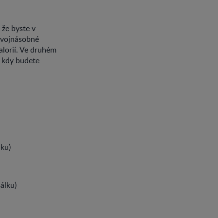
 že byste v
 dvojnásobné
kalorií. Ve druhém
, kdy budete
lku)
álku)