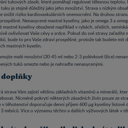
vání tukových zásob, které pomáhají regulovat tělesnou teplotu.
uku je stejně důležitý jako jeho množství. Strava s nízkým ob
e snížit riziko kardiovaskulárních onemocnění. Na druhou stran
 prospěšné. Nenasycené mastné kyseliny, jako je omega 3 a omeg
mastné kyseliny obsažené například v rybách, ořeších, semínká
nivě ovlivňovat Vaše cévy a srdce. Pokud do své stravy zařadíte
ků, bude to pro Vaše zdraví prospěšné, protože tak budete mít 
ích mastných kyselin.
mujte malé množství (30-45 ml nebo 2-3 polévkové lžíce) nenas
cených tuků omezte nebo je nahraďte nenasycenými.
 doplňky
á strava Vám zajistí většinu základních vitamínů a minerálů, kte
ebovat. Nicméně pokrytí některých zásadních živin pouze ze stra
e v těhotenství doporučuje denní příjem 600 µg kyseliny listové
3 měsíců. Více o významu těchto a dalších výživových látek v tě