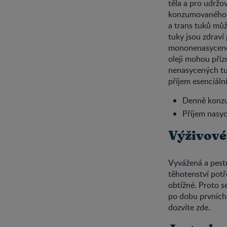
těla a pro udržo
konzumovaného t
a trans tuků můž
tuky jsou zdraví
mononenasycené 
oleji mohou příz
nenasycených tu
příjem esenciáln
Denně konzu
Příjem nasy
Výživové
Vyvážená a pestr
těhotenství potř
obtížné. Proto s
po dobu prvních 
dozvíte zde.