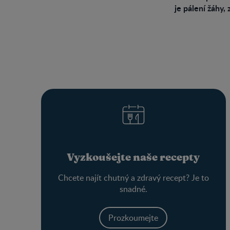
je pálení žáhy,
Vyzkoušejte naše recepty
Chcete najít chutný a zdravý recept? Je to
snadné.
Prozkoumejte