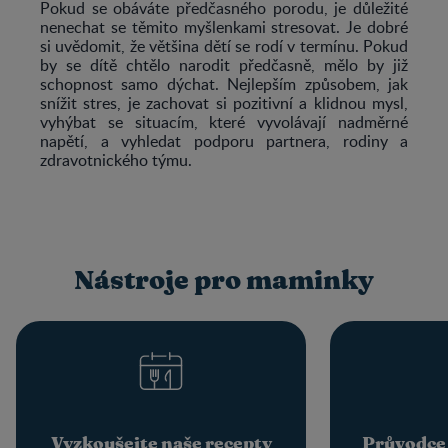
Pokud se obáváte předčasného porodu, je důležité
nenechat se těmito myšlenkami stresovat. Je dobré
si uvědomit, že většina dětí se rodí v termínu. Pokud
by se dítě chtělo narodit předčasně, mělo by již
schopnost samo dýchat. Nejlepším způsobem, jak
snížit stres, je zachovat si pozitivní a klidnou mysl,
vyhýbat se situacím, které vyvolávají nadměrné
napětí, a vyhledat podporu partnera, rodiny a
zdravotnického týmu.
Nástroje pro maminky
Vyzkoušejte naše recepty
Průvodce