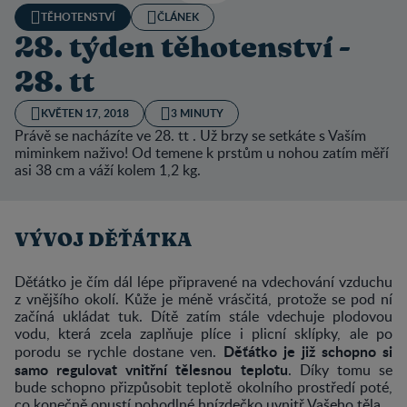
TĚHOTENSTVÍ
ČLÁNEK
28. týden těhotenství -
28. tt
KVĚTEN 17, 2018
3 MINUTY
Právě se nacházíte ve 28. tt . Už brzy se setkáte s Vaším
miminkem naživo! Od temene k prstům u nohou zatím měří
asi 38 cm a váží kolem 1,2 kg.
VÝVOJ DĚŤÁTKA
Děťátko je čím dál lépe připravené na vdechování vzduchu
z vnějšího okolí. Kůže je méně vrásčitá, protože se pod ní
začíná ukládat tuk. Dítě zatím stále vdechuje plodovou
vodu, která zcela zaplňuje plíce i plicní sklípky, ale po
Děťátko je již schopno si
porodu se rychle dostane ven.
samo regulovat vnitřní tělesnou teplotu
. Díky tomu se
bude schopno přizpůsobit teplotě okolního prostředí poté,
co konečně opustí pohodlné hnízdečko uvnitř Vašeho těla.