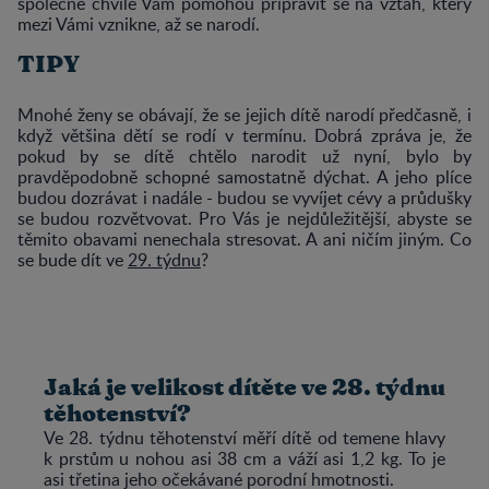
společné chvíle Vám pomohou připravit se na vztah, který
mezi Vámi vznikne, až se narodí.
TIPY
Mnohé ženy se obávají, že se jejich dítě narodí předčasně, i
když většina dětí se rodí v termínu. Dobrá zpráva je, že
pokud by se dítě chtělo narodit už nyní, bylo by
pravděpodobně schopné samostatně dýchat. A jeho plíce
budou dozrávat i nadále - budou se vyvíjet cévy a průdušky
se budou rozvětvovat. Pro Vás je nejdůležitější, abyste se
těmito obavami nenechala stresovat. A ani ničím jiným. Co
se bude dít ve
29. týdnu
?
Jaká je velikost dítěte ve 28. týdnu
těhotenství?
Ve 28. týdnu těhotenství měří dítě od temene hlavy
k prstům u nohou asi 38 cm a váží asi 1,2 kg. To je
asi třetina jeho očekávané porodní hmotnosti.