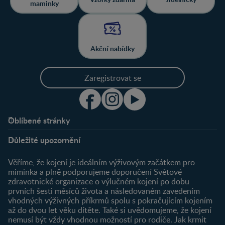
maminky
Akční nabídky
Zaregistrovat se
Oblíbené stránky
Podpora
Klub
Důležité upozornění
O nás
Výhody členství
Můj účet
Věříme, že kojení je ideálním výživovým začátkem pro
Registrace
miminka a plně podporujeme doporučení Světové
zdravotnické organizace o výlučném kojení po dobu
Newsletter
prvních šesti měsíců života a následovaném zavedením
Přihlášení
vhodných výživných příkrmů spolu s pokračujícím kojením
až do dvou let věku dítěte. Také si uvědomujeme, že kojení
Produkty
nemusí být vždy vhodnou možností pro rodiče. Jak krmit