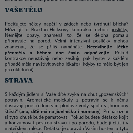
VAŠE TĚLO
Pociťujete někdy napětí v zádech nebo tvrdnutí břicha?
Může jít o Braxton-Hicksovy kontrakce neboli
poslíčky.
Nemějte obavy, znamená to, že se děloha pomalu
připravuje na porod. Velmi intenzivní poslíčky mohou
Nezdvihejte těžké
znamenat, že se příliš namáháte.
předměty a během dne často odpočívejte.
Pokud
kontrakce neustávají nebo zesilují, pak byste v každém
případě měla navštívit svého lékaře (i kdyby to mělo být jen
pro uklidnění).
STRAVA
S každým jídlem si Vaše dítě zvyká na chuť „pozemských“
potravin. Aromatické molekuly z potravin se k němu
dostávají prostřednictvím plodové vody spolu s „hormony
ano, dítě má na jídelníčku i hormony
štěstí“ (
). Po narození
si tyto chutě bude pamatovat. Pokud budete děťátko kojit
a
konzumovat pestrou stravu
i po porodu, bude ji cítit i v
mateřském mléce. Děťátko je opravdu Vaším hostem a tyto