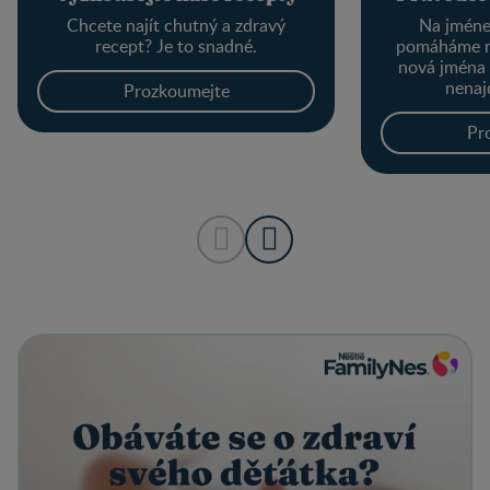
Chcete najít chutný a zdravý
Na jménec
recept? Je to snadné.
pomáháme r
nová jména
nenaj
Prozkoumejte
Pr