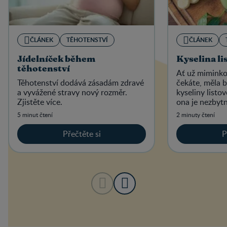
ČLÁNEK
TĚHOTENSTVÍ
ČLÁNEK
Jídelníček během
Kyselina li
těhotenství
Ať už miminko
Těhotenství dodává zásadám zdravé
čekáte, měla b
a vyvážené stravy nový rozměr.
kyseliny listo
Zjistěte více.
ona je nezbytn
vývoj plodu.
5 minut čtení
2 minuty čtení
Přečtěte si
P