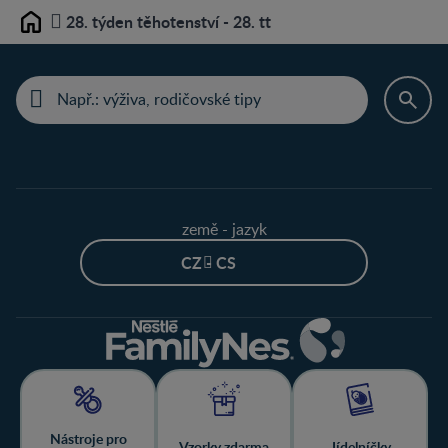
28. týden těhotenství - 28. tt
Home
země - jazyk
CZ - CS
Nástroje pro
Vzorky zdarma
Jídelníčky