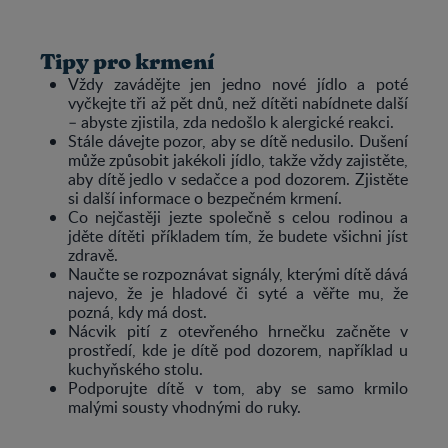
Tipy pro krmení
Vždy zavádějte jen jedno nové jídlo a poté
vyčkejte tři až pět dnů, než dítěti nabídnete další
– abyste zjistila, zda nedošlo k alergické reakci.
Stále dávejte pozor, aby se dítě nedusilo. Dušení
může způsobit jakékoli jídlo, takže vždy zajistěte,
aby dítě jedlo v sedačce a pod dozorem. Zjistěte
si další informace o bezpečném krmení.
Co nejčastěji jezte společně s celou rodinou a
jděte dítěti příkladem tím, že budete všichni jíst
zdravě.
Naučte se rozpoznávat signály, kterými dítě dává
najevo, že je hladové či syté a věřte mu, že
pozná, kdy má dost.
Nácvik pití z otevřeného hrnečku začněte v
prostředí, kde je dítě pod dozorem, například u
kuchyňského stolu.
Podporujte dítě v tom, aby se samo krmilo
malými sousty vhodnými do ruky.