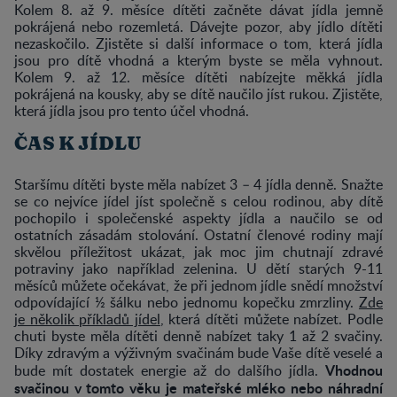
Kolem 8. až 9. měsíce dítěti začněte dávat jídla jemně
pokrájená nebo rozemletá. Dávejte pozor, aby jídlo dítěti
nezaskočilo. Zjistěte si další informace o tom, která jídla
jsou pro dítě vhodná a kterým byste se měla vyhnout.
Kolem 9. až 12. měsíce dítěti nabízejte měkká jídla
pokrájená na kousky, aby se dítě naučilo jíst rukou. Zjistěte,
která jídla jsou pro tento účel vhodná.
ČAS K JÍDLU
Staršímu dítěti byste měla nabízet 3 – 4 jídla denně. Snažte
se co nejvíce jídel jíst společně s celou rodinou, aby dítě
pochopilo i společenské aspekty jídla a naučilo se od
ostatních zásadám stolování. Ostatní členové rodiny mají
skvělou příležitost ukázat, jak moc jim chutnají zdravé
potraviny jako například zelenina. U dětí starých 9-11
měsíců můžete očekávat, že při jednom jídle snědí množství
odpovídající ½ šálku nebo jednomu kopečku zmrzliny.
Zde
je několik příkladů jídel
, která dítěti můžete nabízet. Podle
chuti byste měla dítěti denně nabízet taky 1 až 2 svačiny.
Díky zdravým a výživným svačinám bude Vaše dítě veselé a
Vhodnou
bude mít dostatek energie až do dalšího jídla.
svačinou v tomto věku je mateřské mléko nebo náhradní