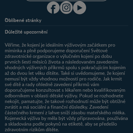
Oblíbené stránky
Podpora
Klub
Důležité upozornění
O nás
Výhody členství
Můj účet
Věříme, že kojení je ideálním výživovým začátkem pro
Registrace
miminka a plně podporujeme doporučení Světové
zdravotnické organizace o výlučném kojení po dobu
Newsletter
prvních šesti měsíců života a následovaném zavedením
Přihlášení
vhodných výživných příkrmů spolu s pokračujícím kojením
až do dvou let věku dítěte. Také si uvědomujeme, že kojení
Produkty
nemusí být vždy vhodnou možností pro rodiče. Jak krmit
Najít produkt
své dítě a rady ohledně zavedení příkrmů vám
doporučujeme konzultovat s lékařem nebo kvalifikovaným
odborníkem v oblasti dětské výživy. Pokud se rozhodnete
nekojit, pamatujte, že takové rozhodnutí může být obtížné
zvrátit a má sociální a finanční důsledky. Zavedení
částečného krmení z lahve sníží zásobu mateřského mléka.
Kojenecká výživa by měla být vždy připravována, používána
a skladována podle pokynů na etiketě, aby se předešlo
zdravotním rizikům dítěte.