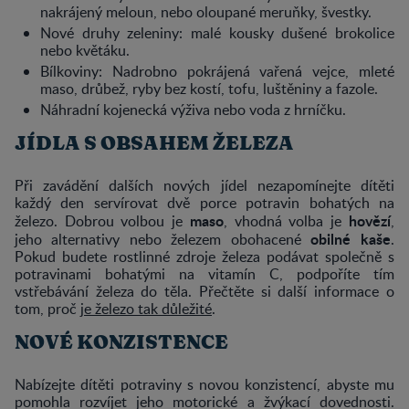
nakrájený meloun, nebo oloupané meruňky, švestky.
Nové druhy zeleniny: malé kousky dušené brokolice
nebo květáku.
Bílkoviny: Nadrobno pokrájená vařená vejce, mleté
maso, drůbež, ryby bez kostí, tofu, luštěniny a fazole.
Náhradní kojenecká výživa nebo voda z hrníčku.
JÍDLA S OBSAHEM ŽELEZA
Při zavádění dalších nových jídel nezapomínejte dítěti
každý den servírovat dvě porce potravin bohatých na
maso
hovězí
železo. Dobrou volbou je
, vhodná volba je
,
obilné kaše
jeho alternativy nebo železem obohacené
.
Pokud budete rostlinné zdroje železa podávat společně s
potravinami bohatými na vitamín C, podpoříte tím
vstřebávání železa do těla. Přečtěte si další informace o
tom, proč
je železo tak důležité
.
NOVÉ KONZISTENCE
Nabízejte dítěti potraviny s novou konzistencí, abyste mu
pomohla rozvíjet jeho motorické a žvýkací dovednosti.