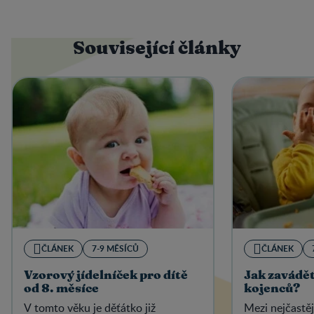
Související články
ČLÁNEK
7-9 MĚSÍCŮ
ČLÁNEK
Vzorový jídelníček pro dítě
Jak zavádět
od 8. měsíce
kojenců?
V tomto věku je děťátko již
Mezi nejčastěj