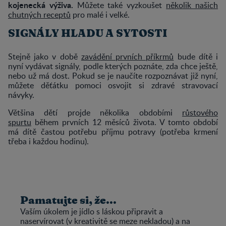
kojenecká výživa.
Můžete také vyzkoušet
několik našich
chutných receptů
pro malé i velké.
SIGNÁLY HLADU A SYTOSTI
Stejně jako v době
zavádění prvních příkrmů
bude dítě i
nyní vydávat signály, podle kterých poznáte, zda chce ještě,
nebo už má dost. Pokud se je naučíte rozpoznávat již nyní,
můžete děťátku pomoci osvojit si zdravé stravovací
návyky.
Většina dětí projde několika obdobími
růstového
spurtu
během prvních 12 měsíců života. V tomto období
má dítě častou potřebu příjmu potravy (potřeba krmení
třeba i každou hodinu).
Pamatujte si, že...
Vaším úkolem je jídlo s láskou připravit a
naservírovat (v kreativitě se meze nekladou) a na