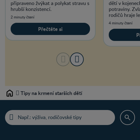
připraveno žvýkat a polykat stravu s
dětí v kojenec
hrubší konzistencí.
potraviny. Zvl
rodičů hraje l
2 minuty čtení
s jeho zavádě
4 minuty čtení
Přečtěte si
P
Tipy na krmení starších dětí
Home