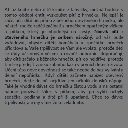
Ať už kojíte nebo dítě krmíte z lahvičky, možná budete v
tomto období chtít vyzkoušet pití z hrnečku. Nejlepší je
začít učit dítě pít přímo z běžného otevřeného hrnečku, ale
někteří rodiče raději začínají s hrnečkem opatřeným víčkem
Nácvik pití z
a pítkem, který je vhodnější na cesty.
otevřeného hrnečku je celkem náročný,
od vás bude
vyžadovat, abyste dítěti pomáhala a zpočátku hrneček
přidržovala. Vaše trpělivost se Vám ale vyplatí, protože děti
se rády učí novým věcem a rovněž odborníci doporučují,
aby dítě začalo z běžného hrnečku pít co nejdříve, protože
tím lze předejít vzniku zubního kazu v prvních letech života.
Učení této nové dovednosti se také neobejde bez vylívání a
dělání nepořádku. Když dítěti začnete nabízet otevřený
hrneček, dejte do něj nejdříve jen několik doušků nápoje.
Také je vhodné dávat do hrnečku čistou vodu a na ostatní
nápoje používat šálek s pítkem, aby po vylití nebyly
sedačka, podlaha a dítě příliš upatlané. Chce to dávku
trpělivosti, ale my víme, že to zvládnete.