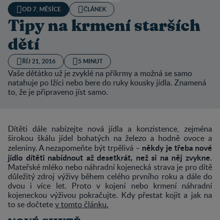
OD 7. MĚSÍCE
ČLÁNEK
Tipy na krmení starších
dětí
ŘÍJ 21, 2016
5 MINUT
Vaše děťátko už je zvyklé na příkrmy a možná se samo
natahuje po lžíci nebo bere do ruky kousky jídla. Znamená
to, že je připraveno jíst samo.
Dítěti dále nabízejte nová jídla a konzistence, zejména
širokou škálu jídel bohatých na železo a hodně ovoce a
někdy je třeba nové
zeleniny. A nezapomeňte být trpělivá –
jídlo dítěti nabídnout až desetkrát, než si na něj zvykne.
Mateřské mléko nebo náhradní kojenecká strava je pro dítě
důležitý zdroj výživy během celého prvního roku a dále do
dvou i více let. Proto v kojení nebo krmení náhradní
kojeneckou výživou pokračujte. Kdy přestat kojit a jak na
to se dočtete
v tomto článku.