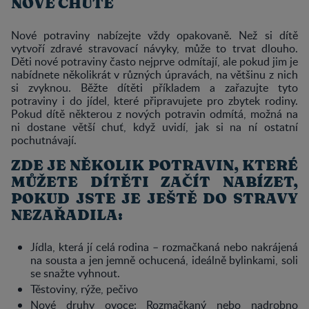
NOVÉ CHUTĚ
Nové potraviny nabízejte vždy opakovaně. Než si dítě
vytvoří zdravé stravovací návyky, může to trvat dlouho.
Děti nové potraviny často nejprve odmítají, ale pokud jim je
nabídnete několikrát v různých úpravách, na většinu z nich
si zvyknou. Běžte dítěti příkladem a zařazujte tyto
potraviny i do jídel, které připravujete pro zbytek rodiny.
Pokud dítě některou z nových potravin odmítá, možná na
ni dostane větší chuť, když uvidí, jak si na ní ostatní
pochutnávají.
ZDE JE NĚKOLIK POTRAVIN, KTERÉ
MŮŽETE DÍTĚTI ZAČÍT NABÍZET,
POKUD JSTE JE JEŠTĚ DO STRAVY
NEZAŘADILA:
Jídla, která jí celá rodina – rozmačkaná nebo nakrájená
na sousta a jen jemně ochucená, ideálně bylinkami, soli
se snažte vyhnout.
Těstoviny, rýže, pečivo
Nové druhy ovoce: Rozmačkaný nebo nadrobno