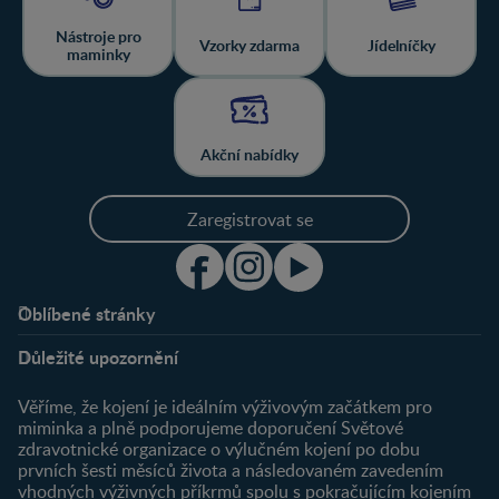
Nástroje pro
Vzorky zdarma
Jídelníčky
maminky
Akční nabídky
Zaregistrovat se
Oblíbené stránky
Podpora
Klub
Důležité upozornění
O nás
Výhody členství
Můj účet
Věříme, že kojení je ideálním výživovým začátkem pro
Registrace
miminka a plně podporujeme doporučení Světové
zdravotnické organizace o výlučném kojení po dobu
Newsletter
prvních šesti měsíců života a následovaném zavedením
Přihlášení
vhodných výživných příkrmů spolu s pokračujícím kojením