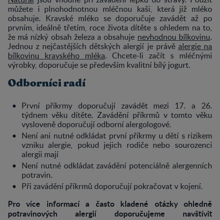
můžete i plnohodnotnou mléčnou kaši, která již mléko
obsahuje. Kravské mléko se doporučuje zavádět až po
prvním, ideálně třetím, roce života dítěte s ohledem na to,
že má nízký obsah železa a obsahuje
nevhodnou bílkovinu
.
Jednou z nejčastějších dětských alergií je právě
alergie na
bílkovinu kravského mléka
. Chcete-li začít s mléčnými
výrobky, doporučuje se především kvalitní bílý jogurt.
Odborníci radí
První příkrmy doporučují zavádět mezi 17. a 26.
týdnem věku dítěte. Zavádění příkrmů v tomto věku
vysloveně doporučují odborní alergologové.
Není ani nutné odkládat první příkrmy u dětí s rizikem
vzniku alergie, pokud jejich rodiče nebo sourozenci
alergii mají
Není nutné odkládat zavádění potenciálně alergenních
potravin.
Při zavádění příkrmů doporučují pokračovat v kojení.
Pro více informací a často kladené otázky ohledně
potravinových alergií doporučujeme navštívit