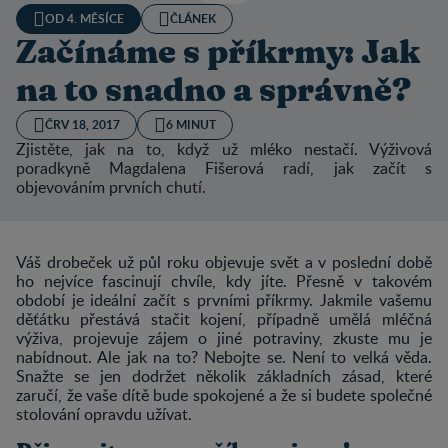
OD 4. MĚSÍCE
ČLÁNEK
Začínáme s příkrmy: Jak
na to snadno a správně?
ČRV 18, 2017
6 MINUT
Zjistěte, jak na to, když už mléko nestačí. Výživová
poradkyně Magdalena Fišerová radí, jak začít s
objevováním prvních chutí.
Váš drobeček už půl roku objevuje svět a v poslední době
ho nejvíce fascinují chvíle, kdy jíte. Přesně v takovém
období je ideální začít s prvními příkrmy. Jakmile vašemu
děťátku přestává stačit kojení, případně umělá mléčná
výživa, projevuje zájem o jiné potraviny, zkuste mu je
nabídnout. Ale jak na to? Nebojte se. Není to velká věda.
Snažte se jen dodržet několik základních zásad, které
zaručí, že vaše dítě bude spokojené a že si budete společné
stolování opravdu užívat.