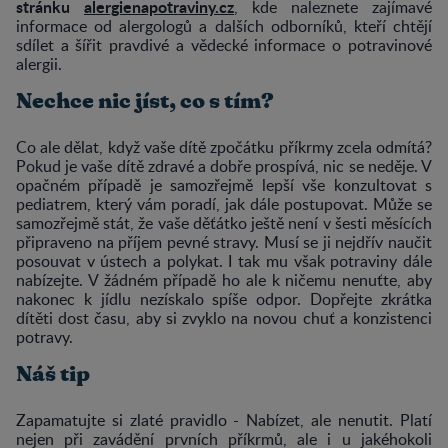
stránku
alergienapotraviny.cz
, kde naleznete zajímavé
informace od alergologů a dalších odborníků, kteří chtějí
sdílet a šířit pravdivé a vědecké informace o potravinové
alergii.
Nechce nic jíst, co s tím?
Co ale dělat, když vaše dítě zpočátku příkrmy zcela odmítá?
Pokud je vaše dítě zdravé a dobře prospívá, nic se neděje. V
opačném případě je samozřejmě lepší vše konzultovat s
pediatrem, který vám poradí, jak dále postupovat. Může se
samozřejmě stát, že vaše děťátko ještě není v šesti měsících
připraveno na příjem pevné stravy. Musí se ji nejdřív naučit
posouvat v ústech a polykat. I tak mu však potraviny dále
nabízejte. V žádném případě ho ale k ničemu nenuťte, aby
nakonec k jídlu nezískalo spíše odpor. Dopřejte zkrátka
dítěti dost času, aby si zvyklo na novou chuť a konzistenci
potravy.
Náš tip
Zapamatujte si zlaté pravidlo - Nabízet, ale nenutit. Platí
nejen při zavádění prvních příkrmů, ale i u jakéhokoli