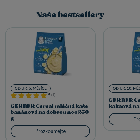
Naše bestsellery
OD UK. 6. MĚSÍCE
OD UK. 10. MĚ
5 (1)
GERBER Cer
GERBER Cereal mléčná kaše
kakaová na
banánová na dobrou noc 230
g
Pr
Prozkoumejte