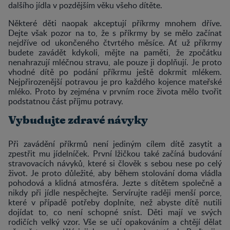
dalšího jídla v pozdějším věku všeho dítěte.
Některé děti naopak akceptují příkrmy mnohem dříve.
Dejte však pozor na to, že s příkrmy by se mělo začínat
nejdříve od ukončeného čtvrtého měsíce. Ať už příkrmy
budete zavádět kdykoli, mějte na paměti, že zpočátku
nenahrazují mléčnou stravu, ale pouze ji doplňují. Je proto
vhodné dítě po podání příkrmu ještě dokrmit mlékem.
Nejpřirozenější potravou je pro každého kojence mateřské
mléko. Proto by zejména v prvním roce života mělo tvořit
podstatnou část příjmu potravy.
Vybudujte zdravé návyky
Při zavádění příkrmů není jediným cílem dítě zasytit a
zpestřit mu jídelníček. První lžičkou také začíná budování
stravovacích návyků, které si člověk s sebou nese po celý
život. Je proto důležité, aby během stolování doma vládla
pohodová a klidná atmosféra. Jezte s dítětem společně a
nikdy při jídle nespěchejte. Servírujte raději menší porce,
které v případě potřeby doplníte, než abyste dítě nutili
dojídat to, co není schopné sníst. Děti mají ve svých
rodičích velký vzor. Vše se učí opakováním a chtějí dělat