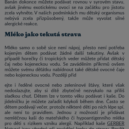
Banán dokonce můžete podávat rovnou v syrovém stavu,
avšak jinému exotickému ovoci se na začátku pro jistotu
zcela vyhněte. V našich podmínkách mu dětský organismus
nebývá zcela přizpůsobený, takže může vyvolat silné
alergické reakce.
Mléko jako tekutá strava
Mléko samo o sobě sice není nápoj, přesto není potřeba
kojeným dětem podávat žádné další tekutiny. Avšak v
případě horečky či tropických veder můžete přidat dětský
čaj nebo kojeneckou vodu. Se zaváděním příkrmů ovšem
můžete svému děťátku nabídnout také dětské ovocné čaje
nebo kojeneckou vodu. Později přid
ejte i ředěné ovocné nebo zeleninové šťávy, které však
nedoslazujte, aby si dítě zbytečně nezvykalo na příliš
sladkou chuť. Dětem lze v tomto věku podávat i kaše. Do
jídelníčku je můžete zařadit kdykoli během dne. Často se
dětem podávají večer, protože některé děti po nich lépe spí,
ale není to pravidlem. Jednou z možností je přidávat
nemléčnou kaši do mateřského či hypoantigenního mléka
pro děti s rizikem vzniku alergií. Například kaše
GERBER
Natural
jsou vhodné při zavádění lepku do stravy. Použít