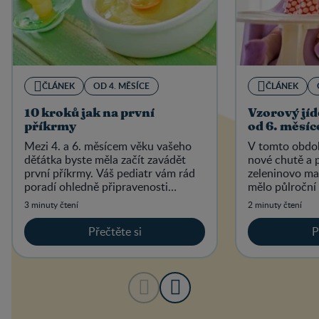
ČLÁNEK
OD 4. MĚSÍCE
ČLÁNEK
10 kroků jak na první
Vzorový jíd
příkrmy
od 6. měsíc
Mezi 4. a 6. měsícem věku vašeho
V tomto obdob
děťátka byste měla začít zavádět
nové chutě a 
první příkrmy. Váš pediatr vám rád
zeleninovo ma
poradí ohledně připravenosti
mělo půlroční 
vašeho dítěte na tuhou stravu.
množství?
3 minuty čtení
2 minuty čtení
Přečtěte si
P