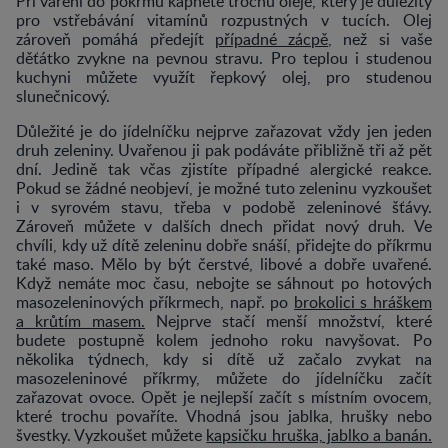
Při vaření do pokrmu kápněte trochu oleje, který je důležitý
pro vstřebávání vitamínů rozpustných v tucích. Olej
zároveň pomáhá předejít
případné zácpě
, než si vaše
děťátko zvykne na pevnou stravu. Pro teplou i studenou
kuchyni můžete využít řepkový olej, pro studenou
slunečnicový.
Důležité je do jídelníčku nejprve zařazovat vždy jen jeden
druh zeleniny. Uvařenou ji pak podáváte přibližně tři až pět
dní. Jedině tak včas zjistíte případné alergické reakce.
Pokud se žádné neobjeví, je možné tuto zeleninu vyzkoušet
i v syrovém stavu, třeba v podobě zeleninové šťávy.
Zároveň můžete v dalších dnech přidat nový druh. Ve
chvíli, kdy už dítě zeleninu dobře snáší, přidejte do příkrmu
také maso. Mělo by být čerstvé, libové a dobře uvařené.
Když nemáte moc času, nebojte se sáhnout po hotových
masozeleninových příkrmech, např. po
brokolici s hráškem
a krůtím masem.
Nejprve stačí menší množství, které
budete postupně kolem jednoho roku navyšovat. Po
několika týdnech, kdy si dítě už začalo zvykat na
masozeleninové příkrmy, můžete do jídelníčku začít
zařazovat ovoce. Opět je nejlepší začít s místním ovocem,
které trochu povaříte. Vhodná jsou jablka, hrušky nebo
švestky. Vyzkoušet můžete
kapsičku hruška, jablko a banán.