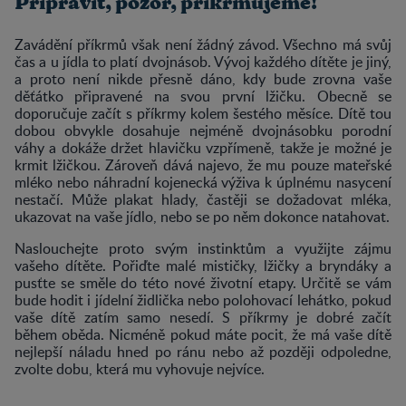
Připravit, pozor, příkrmujeme!
Zavádění příkrmů však není žádný závod. Všechno má svůj
čas a u jídla to platí dvojnásob. Vývoj každého dítěte je jiný,
a proto není nikde přesně dáno, kdy bude zrovna vaše
děťátko připravené na svou první lžičku. Obecně se
doporučuje začít s příkrmy kolem šestého měsíce. Dítě tou
dobou obvykle dosahuje nejméně dvojnásobku porodní
váhy a dokáže držet hlavičku vzpřímeně, takže je možné je
krmit lžičkou. Zároveň dává najevo, že mu pouze mateřské
mléko nebo náhradní kojenecká výživa k úplnému nasycení
nestačí. Může plakat hlady, častěji se dožadovat mléka,
ukazovat na vaše jídlo, nebo se po něm dokonce natahovat.
Naslouchejte proto svým instinktům a využijte zájmu
vašeho dítěte. Pořiďte malé mističky, lžičky a bryndáky a
pusťte se směle do této nové životní etapy. Určitě se vám
bude hodit i jídelní židlička nebo polohovací lehátko, pokud
vaše dítě zatím samo nesedí. S příkrmy je dobré začít
během oběda. Nicméně pokud máte pocit, že má vaše dítě
nejlepší náladu hned po ránu nebo až později odpoledne,
zvolte dobu, která mu vyhovuje nejvíce.