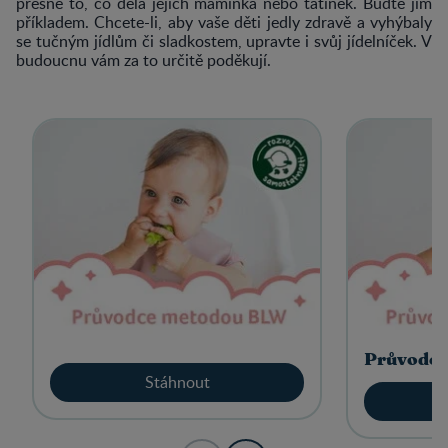
přesně to, co dělá jejich maminka nebo tatínek. Buďte jim
příkladem. Chcete-li, aby vaše děti jedly zdravě a vyhýbaly
se tučným jídlům či sladkostem, upravte i svůj jídelníček. V
budoucnu vám za to určitě poděkují.
View details
Průvodc
Stáhnout