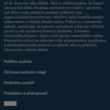
až do dvou let věku dítěte. Také si uvědomujeme, že kojení
Produkty
nemusí být vždy vhodnou možností pro rodiče. Jak krmit
Najít produkt
své dítě a rady ohledně zavedení příkrmů vám
doporučujeme konzultovat s lékařem nebo kvalifikovaným
odborníkem v oblasti dětské výživy. Pokud se rozhodnete
nekojit, pamatujte, že takové rozhodnutí může být obtížné
zvrátit a má sociální a finanční důsledky. Zavedení
částečného krmení z lahve sníží zásobu mateřského mléka.
Kojenecká výživa by měla být vždy připravována, používána
a skladována podle pokynů na etiketě, aby se předešlo
zdravotním rizikům dítěte.
Politika cookies
Ochrana osobních údajů
Podmínky použití
Prohlášení o přístupnosti
Cookie