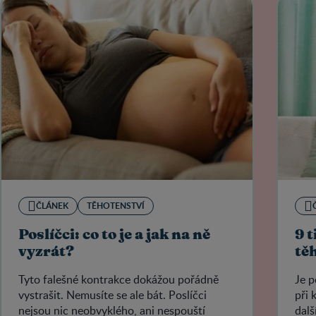
ČLÁNEK
TĚHOTENSTVÍ
Poslíčci: co to je a jak na ně
9 
vyzrát?
tě
Tyto falešné kontrakce dokážou pořádně
Je p
vystrašit. Nemusíte se ale bát. Poslíčci
při 
nejsou nic neobvyklého, ani nespouští
dalš