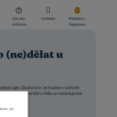

Jak vám
Vyhledat
Přihlášení /
můžeme
Registrace
pomoci?
o (ne)dělat u
rodním sále. Doufal jste, že budete v pohodě,
ruce? Zachovejte klid a řiďte se následujícími
řízení, což