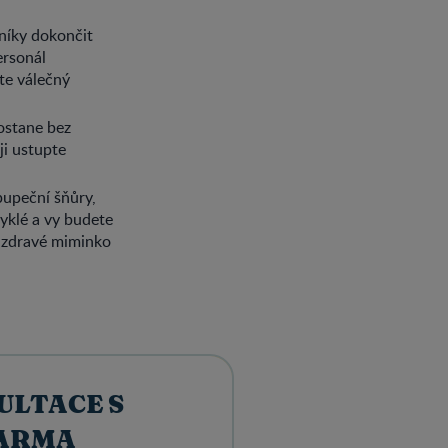
dníky dokončit
ersonál
ste válečný
ostane bez
ji ustupte
pupeční šňůry,
yklé a vy budete
í zdravé miminko
ULTACE S
ARMA