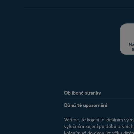
Ná
m
Oblíbené stránky
Podpora
Důležité upozornění
O nás
Věříme, že kojení je ideálním v
výlučném kojení po dobu prvních
kojením až do dvou let věku dítě