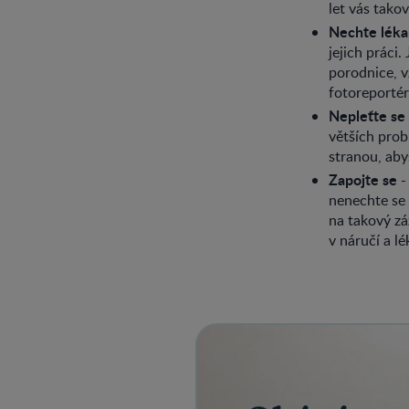
let vás tako
Nechte léka
jejich práci.
porodnice, v
fotoreportér
Nepleťte se
větších prob
stranou, aby
Zapojte se
-
nenechte se 
na takový zá
v náručí a l