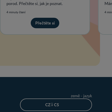
porod. Přečtěte si, jak je poznat.
Mám
4 minuty čtení
4 min
Přečtěte si
země - jazyk
CZ - CS