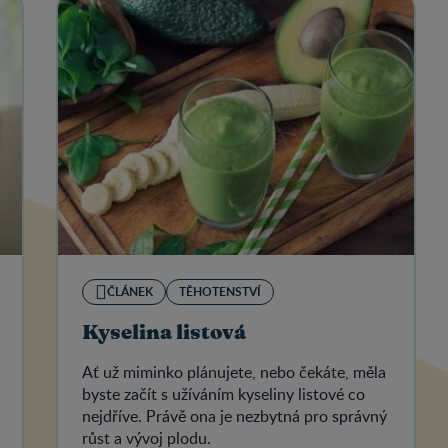
ČLÁNEK
TĚHOTENSTVÍ
Kyselina listová
Ať už miminko plánujete, nebo čekáte, měla
byste začít s užíváním kyseliny listové co
nejdříve. Právě ona je nezbytná pro správný
růst a vývoj plodu.