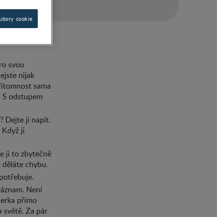
ubory cookie
ro svou
ejste nijak
přítomnost sama
i. S odstupem
 Dejte jí napít.
 Když ji
 ji to zbytečně
k děláte chybu.
potřebuje.
 záznam. Není
nerka přímo
 světě. Za pár