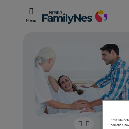
Menu
Když kliknete
pomáhá s nav