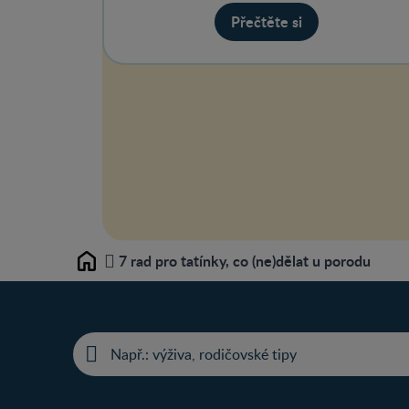
Přečtěte si
7 rad pro tatínky, co (ne)dělat u porodu
Home