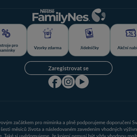
stroje pro
Vzorky zdarma
Jídelníčky
Akční nab
aminky
Zaregistrovat se
Klub
Produkty
Výhody členství
Najít produkt
Můj účet
ýživovým začátkem pro miminka a plně podporujeme doporučení Sv
 šesti měsíců života a následovaném zavedením vhodných výživn
Registrace
te. Také si uvědomujeme, že kojení nemusí být vždy vhodnou možn