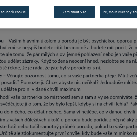
 souborů cookie
Zamítnout vše
Přijmout všechny so
ou
– Vaším hlavním úkolem u porodu je být psychickou oporou p
hvílemi se nejspíš budete cítit bezmocně a budete mít pocit, že n
řte ale tomu, že pár milých slov, jemné pohlazení nebo jen vaše 
ou udělat zázraky. Když to žena neocení hned, nezlobte se na n
tě řekne, že je ráda, že jste byl v porodnici s ní.
e
– Věnujte pozornost tomu, co si vaše partnerka přeje. Má žízeň?
 posadit? Pomozte jí. Chce, abyste nic neříkal? Jednoduše mlčte.
 uděláte pro ni v dané chvíli maximum.
hodí vaše partnerka po místnosti sem a tam a vy se domníváte, že
vědčujete ji o tom, že by bylo lepší, kdyby si na chvíli lehla? Pa
 do ničeho, co dělat nechce. Sama ví nejlépe, co v danou chvíli 
m z vašich důležitých úkolů u porodu bude pořídit z něj nějaký
ste fotil nebo točil samotný průběh porodu, pokud to vaše part
Určitě ale zdokumentujte první chvíle, kdy bude vaše miminko na