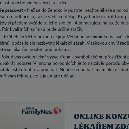
vé fotky nebo videa zahřejí u srdce.
ře pracovat
- Než se do čehokoliv pustíte, nechte lékaře a poro
 Jsou to odborníci, takže vědí, co dělají. Když budete chtít fotit p
ždy si předem vyžádejte jeho svolení. A pamatujete na to, že nej
. Pár kvalitních snímků bude určitě stačit.
– Průběh každého porodu je jiný. Většinou se miminko na svět d
lémů, občas je ale nezbytný lékařský zásah. V takovou chvíli radě
ste se lékařům nepletl pod nohama.
 Pokud vás ovšem lékař vyzve třeba k symbolickému přestřižení 
dvakrát pobízet. V mnoha porodnicích je to na závěr porodu obv
žitek ještě dlouho vzpomínat. Není se čeho bát, maminka už drž
ékaři vám řeknou, co a jak máte udělat.
ONLINE KONZ
LÉKAŘEM ZD