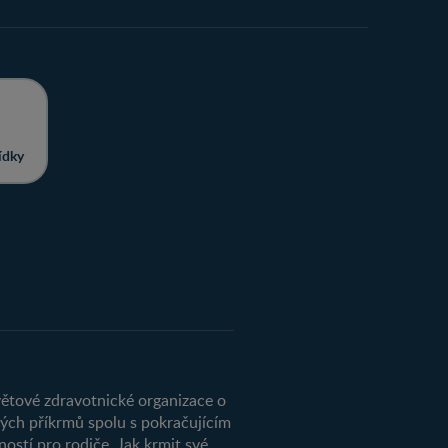
ídky
ětové zdravotnické organizace o
ých příkrmů spolu s pokračujícím
ostí pro rodiče. Jak krmit své