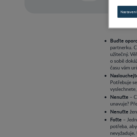
Nastavení
Buďte opor
partnerku. C
užitečný. Vě
o sobě dokáž
času vám urči
Naslouchejt
Potřebuje se
vyslechnete,
Nenuťte
– C
unavuje? Přes
Nenuťte
ženu
Foťte
– Jední
potřeba, aby
nevyžaduje. 