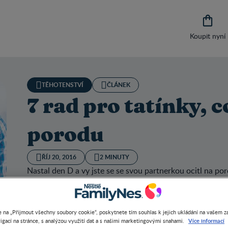

Koupit nyní
TĚHOTENSTVÍ
ČLÁNEK
7 rad pro tatínky, c
porodu
ŘÍJ 20, 2016
2 MINUTY
Nastal den D a vy jste se se svou partnerkou ocitl na po
ale najednou vám vyschlo v krku a začínají se vám klepat 
radami.
 na „Přijmout všechny soubory cookie“, poskytnete tím souhlas k jejich ukládání na vašem za
Více informací
igací na stránce, s analýzou využití dat a s našimi marketingovými snahami.