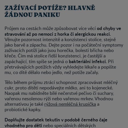
ZAŽÍVACÍ POTÍŽE? HLAVNĚ
ŽÁDNOU PANIKU
od chyby ve
Průjem na cestách může způsobovat více věcí
stravování až po nemoci z horka či alergickou reakci.
Věnujte pozornost intenzitě a konzistenci stolice, stejně
jako barvě a zápachu. Dejte pozor i na počáteční symptomy
zažívacích potíží jako jsou horečka, bolesti břicha nebo
křeče. Čím má stolice řidší konzistenci, je častější a
bakteriální infekci
zapáchající, tím spíše se jedná o
. Při
přetrvávajících potížích vždy vyhledejte lékaře a popište
mu, co dítě dělalo nebo jedlo, než potíže začaly.
Tělo během průjmu ztrácí schopnost zpracovávat mléčný
cukr, proto dítěti nepodávejte mléko, ani to kojenecké.
Naopak mu nabídněte bílé nečerstvé pečivo či suchary,
vařenou nesolenou rýži nebo vařenou mrkev. Vhodnou
alternativou je také
rýžová nemléčná krupička
a
probiotické kapky.
Doplňujte dostatek tekutin v podobě černého čaje
vhodného pro děti
nebo speciálních dětských