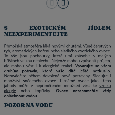
S EXOTICKÝM JÍDLEM
NEEXPERIMENTUJTE
Přímořská atmosféra láká novými chutěmi. Vůně čerstvých
ryb, aromatických koření nebo sladkého exotického ovoce.
To vše jsou pochoutky, které umí způsobit v malých
bříškách velkou neplechu. Nejenže mohou způsobit průjem,
Vyvarujte se všem
ale mohou vést i k alergické reakci.
druhům potravin, které vaše dítě ještě nezkusilo.
Nezavádějte během dovolené nové potraviny. Sledujte i
množství snědeného ovoce. I známé ovoce jako třeba
jahody může v nepřiměřeném množství vést ke
vzniku
Ovoce nezapomeňte vždy
alergie
nebo kopřivky.
opláchnout vodou.
POZOR NA VODU