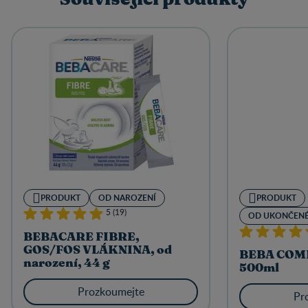
PRODUKT
OD NAROZENÍ
PRODUKT
5 (19)
OD UKONČENÉ
BEBACARE FIBRE,
GOS/FOS VLÁKNINA, od
BEBA COMF
narození, 44 g
500ml
Prozkoumejte
Pr