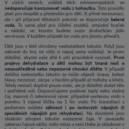
V cizích zemích, zvláště těch mimoevropských, se
nedoporučuje konzumovat vodu z kohoutku.
Toto pravidlo
platí pro dospělé a především pro děti. K přímé konzumaci,
balená
ale i při přípravě dětských pokrmů se doporučuje
voda
. To samé platí pro čištění zoubků, omývání hraček
a nádobí, ve kterém budete svým drobečkům jídlo
servírovat. V každém případě lze vodu pro jistotu převařit.
Děti jsou v létě ohroženy nedostatkem tekutin. Když jsou
zabrané do hry, ne vždy si nápoj samy vyžádají. Je proto
První
důležité, abyste vaše dítě k pití pravidelně vyzývali.
projevy dehydratace u dětí mohou být tmavá moč a
nesoustředěné nebo nepozorné chování dítěte.
V případě
delšího nedostatku tekutin se může objevit únava, bolest
hlavy, mrzutost, zácpa, v horším případě až mdloby a křeče.
Tehdy nestačí doplnit pouze vodu, ale je důležité dodat tělu
i potřebné soli. Doporučujeme podávat teplý nebo vlažný
čaj, masový či zeleninový vývar, případně osolenou vodu v
poměru 1 čajová lžička na 1 litr vody. Po konzultaci s
sáhnout i po iontových nápojích či
pediatrem můžete
speciálních nápojích pro rehydrataci
. Na dovolené jsou
ideálním zdrojem tekutin neslazené čaje. V zavazadle
zaberou čajové sáčky málo místa a není třeba je skladovat v