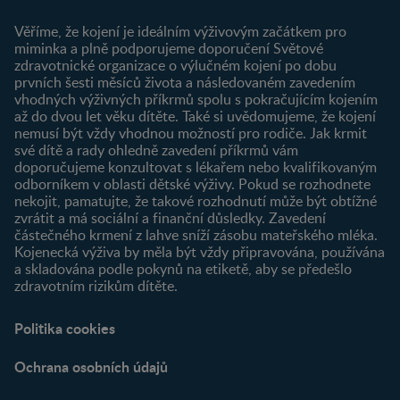
Můj účet
Věříme, že kojení je ideálním výživovým začátkem pro
Registrace
miminka a plně podporujeme doporučení Světové
zdravotnické organizace o výlučném kojení po dobu
Newsletter
prvních šesti měsíců života a následovaném zavedením
Přihlášení
vhodných výživných příkrmů spolu s pokračujícím kojením
až do dvou let věku dítěte. Také si uvědomujeme, že kojení
Produkty
nemusí být vždy vhodnou možností pro rodiče. Jak krmit
Najít produkt
své dítě a rady ohledně zavedení příkrmů vám
doporučujeme konzultovat s lékařem nebo kvalifikovaným
odborníkem v oblasti dětské výživy. Pokud se rozhodnete
nekojit, pamatujte, že takové rozhodnutí může být obtížné
zvrátit a má sociální a finanční důsledky. Zavedení
částečného krmení z lahve sníží zásobu mateřského mléka.
Kojenecká výživa by měla být vždy připravována, používána
a skladována podle pokynů na etiketě, aby se předešlo
zdravotním rizikům dítěte.
Politika cookies
Ochrana osobních údajů