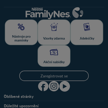
Nástroje pro
Vzorky zdarma
Jídelníčky
maminky
Akční nabídky
Zaregistrovat se
Oblíbené stránky
Podpora
Klub
Důležité upozornění
O nás
Výhody členství