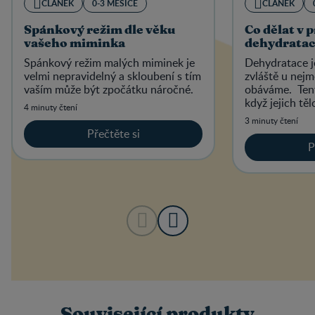
ČLÁNEK
0-3 MĚSÍCE
ČLÁNEK
Spánkový režim dle věku
Co dělat v 
vašeho miminka
dehydratac
Spánkový režim malých miminek je
Dehydratace je
velmi nepravidelný a skloubení s tím
zvláště u nejm
vaším může být zpočátku náročné.
obáváme. Tent
když jejich těl
4 minuty čtení
než je schopno
3 minuty čtení
Přečtěte si
P
Související produkty