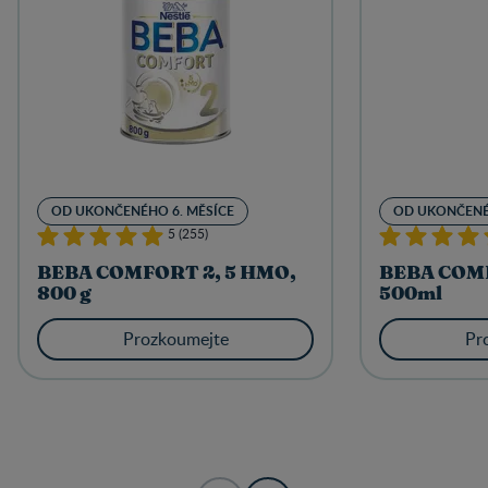
OD UKONČENÉHO 6. MĚSÍCE
OD UKONČENÉ
5 (255)
BEBA COMFORT 2, 5 HMO,
BEBA COMF
800 g
500ml
Prozkoumejte
Pr