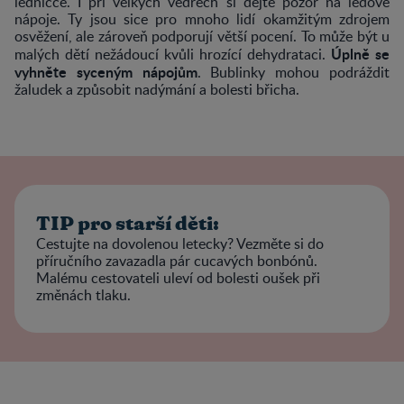
ledničce. I při velkých vedrech si dejte pozor na ledové
nápoje. Ty jsou sice pro mnoho lidí okamžitým zdrojem
osvěžení, ale zároveň podporují větší pocení. To může být u
Úplně se
malých dětí nežádoucí kvůli hrozící dehydrataci.
vyhněte syceným nápojům
. Bublinky mohou podráždit
žaludek a způsobit nadýmání a bolesti břicha.
TIP pro starší děti:
Cestujte na dovolenou letecky? Vezměte si do
příručního zavazadla pár cucavých bonbónů.
Malému cestovateli uleví od bolesti oušek při
změnách tlaku.