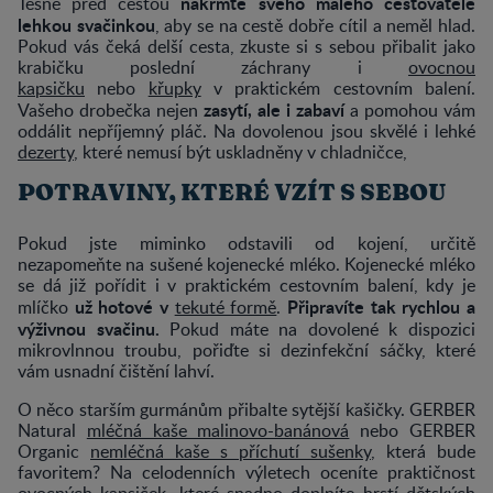
nakrmte svého malého cestovatele
Těsně před cestou
lehkou svačinkou
, aby se na cestě dobře cítil a neměl hlad.
Pokud vás čeká delší cesta, zkuste si s sebou přibalit jako
krabičku poslední záchrany i
ovocnou
kapsičku
nebo
křupky
v praktickém cestovním balení.
zasytí, ale i zabaví
Vašeho drobečka nejen
a pomohou vám
oddálit nepříjemný pláč. Na dovolenou jsou skvělé i lehké
dezerty
, které nemusí být uskladněny v chladničce,
POTRAVINY, KTERÉ VZÍT S SEBOU
Pokud jste miminko odstavili od kojení, určitě
nezapomeňte na sušené kojenecké mléko. Kojenecké mléko
se dá již pořídit i v praktickém cestovním balení, kdy je
už hotové v
Připravíte tak rychlou a
mlíčko
tekuté formě
.
výživnou svačinu.
Pokud máte na dovolené k dispozici
mikrovlnnou troubu, pořiďte si dezinfekční sáčky, které
vám usnadní čištění lahví.
O něco starším gurmánům přibalte sytější kašičky. GERBER
Natural
mléčná kaše malinovo-banánová
nebo GERBER
Organic
nemléčná kaše s příchutí sušenky
, která bude
favoritem? Na celodenních výletech oceníte praktičnost
ovocných kapsiček
, které snadno doplníte hrstí
dětských