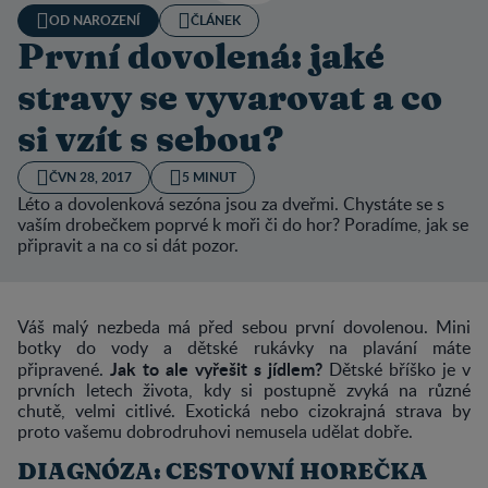
OD NAROZENÍ
ČLÁNEK
První dovolená: jaké
stravy se vyvarovat a co
si vzít s sebou?
ČVN 28, 2017
5 MINUT
Léto a dovolenková sezóna jsou za dveřmi. Chystáte se s
vaším drobečkem poprvé k moři či do hor? Poradíme, jak se
připravit a na co si dát pozor.
Váš malý nezbeda má před sebou první dovolenou. Mini
botky do vody a dětské rukávky na plavání máte
Jak to ale vyřešit s jídlem?
připravené.
Dětské bříško je v
prvních letech života, kdy si postupně zvyká na různé
chutě, velmi citlivé. Exotická nebo cizokrajná strava by
proto vašemu dobrodruhovi nemusela udělat dobře.
DIAGNÓZA: CESTOVNÍ HOREČKA