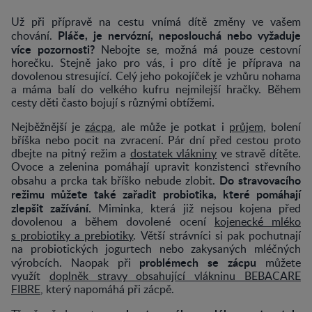
Už při přípravě na cestu vnímá dítě změny ve vašem
Pláče, je nervózní, neposlouchá nebo vyžaduje
chování.
více pozornosti?
Nebojte se, možná má pouze cestovní
horečku. Stejně jako pro vás, i pro dítě je příprava na
dovolenou stresující. Celý jeho pokojíček je vzhůru nohama
a máma balí do velkého kufru nejmilejší hračky. Během
cesty děti často bojují s různými obtížemi.
Nejběžnější je
zácpa
, ale může je potkat i
průjem
, bolení
bříška nebo pocit na zvracení. Pár dní před cestou proto
dbejte na pitný režim a
dostatek vlákniny
ve stravě dítěte.
Ovoce a zelenina pomáhají upravit konzistenci střevního
Do stravovacího
obsahu a prcka tak bříško nebude zlobit.
režimu můžete také zařadit probiotika, které pomáhají
zlepšit zažívání.
Miminka, která již nejsou kojena před
dovolenou a během dovolené ocení
kojenecké mléko
s probiotiky a prebiotiky
.
Větší strávníci si pak pochutnají
na probiotických jogurtech nebo zakysaných mléčných
problémech se zácpu
výrobcích. Naopak při
můžete
využít
doplněk stravy obsahující vlákninu BEBACARE
FIBRE
, který napomáhá při zácpě.