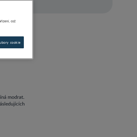
řízení, což
ubory cookie
 zástavě srdce,
číná modrat.
ásledujících