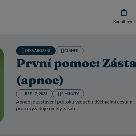

Koupit nyní
OD NAROZENÍ
ČLÁNEK
První pomoc: Zást
(apnoe)
BŘE 17, 2023
2 MINUTY
Apnoe je zastavení průtoku vzduchu dýchacími cestami. 
proto vyžaduje rychlý zásah.