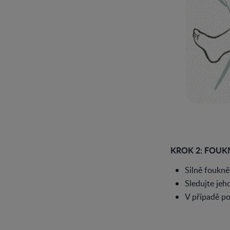
KROK 2: FOUK
Silně fouknět
Sledujte jeho
V případě po