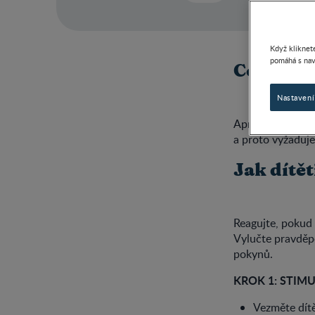
Když kliknete
pomáhá s nav
Co je apn
Nastavení
Apnoe je zastav
a proto vyžaduje
Jak dítě
Reagujte, pokud 
Vylučte pravděpo
pokynů.
KROK 1: STIM
Vezměte dít