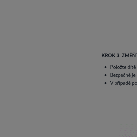
KROK 3: ZMĚŇ
Položte dítě 
Bezpečně je 
V případě p