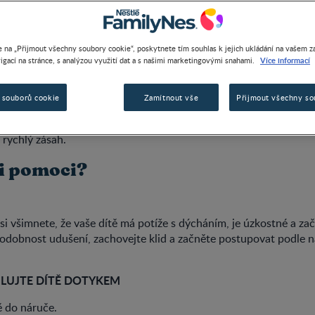
 na „Přijmout všechny soubory cookie“, poskytnete tím souhlas k jejich ukládání na vašem za
Více informací
igací na stránce, s analýzou využití dat a s našimi marketingovými snahami.
oe a jak ji rozpoznat?
 souborů cookie
Zamítnout vše
Přijmout všechny so
ení průtoku vzduchu dýchacími cestami. Může vést k bezvědomí a
 rychlý zásah.
ti pomoci?
si všimnete, že vaše dítě má potíže s dýcháním, je úzkostné a za
dobnost udušení, zachovejte klid a začněte postupovat podle n
ULUJTE DÍTĚ DOTYKEM
ě do náruče.