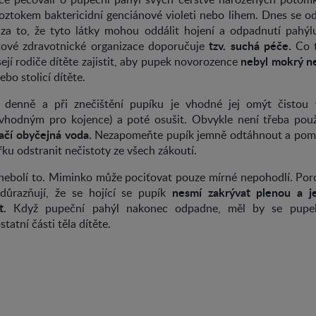
roztokem baktericidní genciánové violeti nebo lihem. Dnes se o
a to, že tyto látky mohou oddálit hojení a odpadnutí pahýl
tzv. suchá péče.
tové zdravotnické organizace doporučuje
Co 
nebyl mokrý n
jí rodiče dítěte zajistit, aby pupek novorozence
bo stolicí dítěte.
 denně a při znečištění pupíku je vhodné jej omýt čistou
vhodným pro kojence) a poté osušit. Obvykle není třeba použ
ačí obyčejná voda.
Nezapomeňte pupík jemně odtáhnout a pomo
ku odstranit nečistoty ze všech zákoutí.
nebolí to. Miminko může pociťovat pouze mírné nepohodlí. Poro
nesmí zakrývat plenou a j
zdůrazňují, že se hojící se pupík
t.
Když pupeční pahýl nakonec odpadne, měl by se pupek 
tatní části těla dítěte.