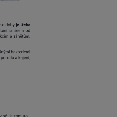
je třeba
éto doby
ištění směrem od
ekcím a zánětům,
ěšnými bakteriemi
 porodu a kojení,
hylné k tomuto