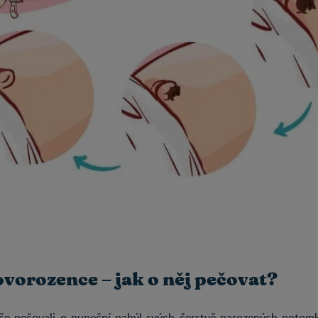
vorozence – jak o něj pečovat?
e pečovali o pupeční pahýl svých čerstvě narozených potomk