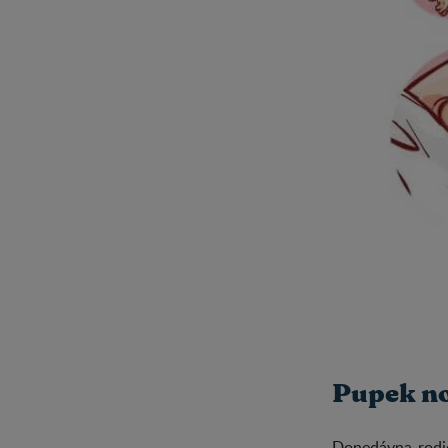
Pupek no
Donedávna rodič