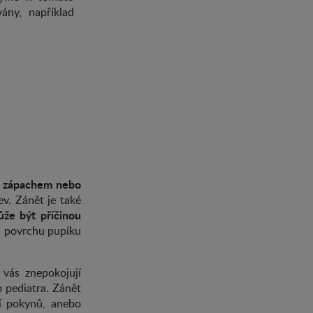
ány, například
ým zápachem nebo
ev. Zánět je také
že být příčinou
na povrchu pupíku
 vás znepokojují
o pediatra. Zánět
í pokynů, anebo