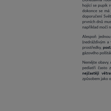
hojící se pupík 
dokonce se má z
doporučení Svě
prvních dnů muse
například močí ne
Alespoň jednou
(nedráždivým a 
post
prostředky,
gázového polštář
Nemějte obavy, 
pediatři často 
nejčastěji větra
způsobem jako os