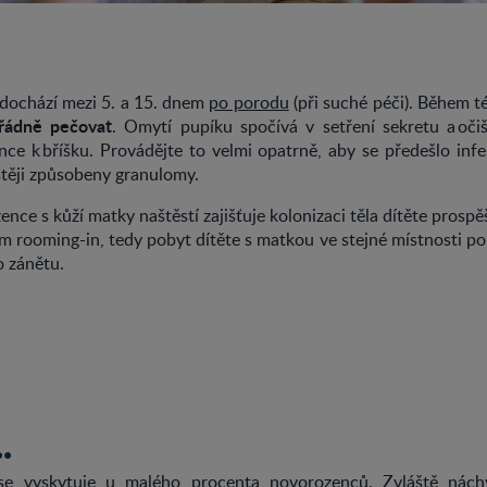
dochází mezi 5. a 15. dnem
po porodu
(při suché péči). Během t
 řádně pečovat
. Omytí pupíku spočívá v setření sekretu a oč
nce k bříšku. Provádějte to velmi opatrně, aby se předešlo inf
stěji způsobeny granulomy.
nce s kůží matky naštěstí zajišťuje kolonizaci těla dítěte prosp
m rooming-in, tedy pobyt dítěte s matkou ve stejné místnosti po
ko zánětu.
..
e vyskytuje u malého procenta novorozenců. Zvláště nác