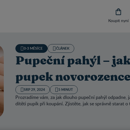

Koupit nyní
0-3 MĚSÍCE
ČLÁNEK
Pupeční pahýl – jak
pupek novorozenc
SRP 29, 2024
5 MINUT
Prozradíme vám, za jak dlouho pupeční pahýl odpadne, j
dítěti pupík při koupání. Zjistěte, jak se správně starat 