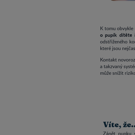
K tomu obvykle 
o pupík dítěte
odstřiženého ko
které jsou nejča
Kontakt novoroze
a takzvaný systé
může snížit rizi
Víte, že.
Zánět pupku s