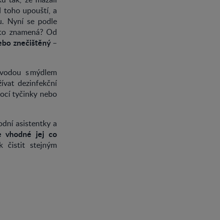
d toho upouští, a
u. Nyní se podle
to znamená? Od
ebo znečištěný
–
 vodou s mýdlem
ívat dezinfekční
cí tyčinky nebo
dní asistentky a
e vhodné jej co
čistit stejným