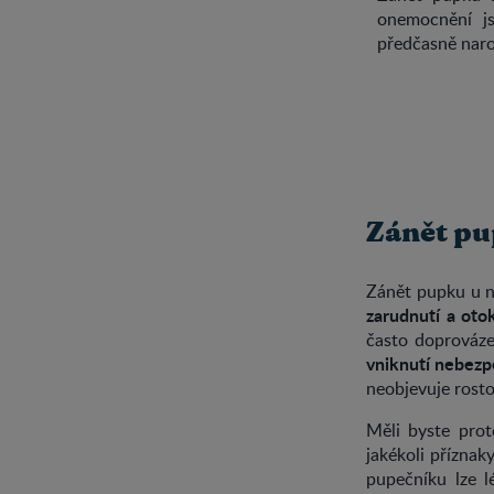
onemocnění js
předčasně nar
Zánět pu
Zánět pupku u n
zarudnutí a oto
často doprováze
vniknutí nebezp
neobjevuje rosto
Měli byste pro
jakékoli přízna
pupečníku lze 