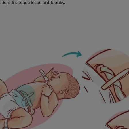
aduje-li situace léčbu antibiotiky.