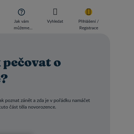

Jak vám
Vyhledat
Přihlášení /
můžeme
Registrace
pomoci?
 pečovat o
e?
ak poznat zánět a zda je v pořádku namáčet
o tuto část těla novorozence.