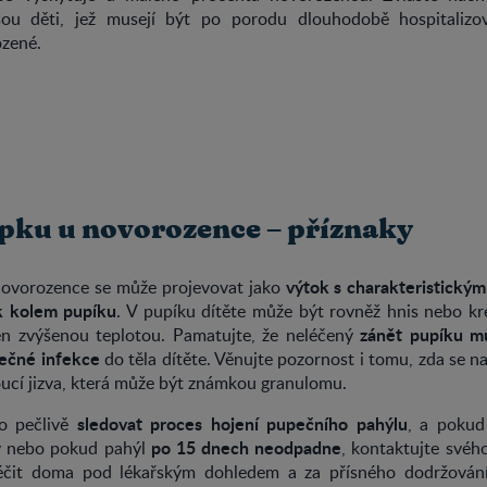
ou děti, jež musejí být po porodu dlouhodobě hospitalizov
ozené.
pku u novorozence – příznaky
výtok s charakteristick
ovorozence se může projevovat jako
k kolem pupíku
. V pupíku dítěte může být rovněž hnis nebo kr
zánět pupíku mů
n zvýšenou teplotou. Pamatujte, že neléčený
ečné infekce
do těla dítěte. Věnujte pozornost i tomu, zda se 
ucí jizva, která může být známkou granulomu.
sledovat proces hojení pupečního pahýlu
to pečlivě
, a pokud
po 15 dnech neodpadne
ky nebo pokud pahýl
, kontaktujte svéh
léčit doma pod lékařským dohledem a za přísného dodržován