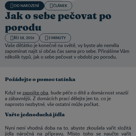
OD NAROZENÍ
ČLÁNEK
Jak o sebe pečovat po
porodu
ŘÍJ 18, 2016
3 MINUTY
Vaše děťátko je konečně na světě, vy byste ale neměla
zapomínat najít si občas čas sama pro sebe. Přinášíme Vám
několik typů, jak o sebe pečovat v období po porodu.
Požádejte o pomoc tatínka
Když se
zapojíte oba
, bude péče o dítě a domácnost snazší
a zábavnější. Z domácích prací dělejte jen to, co je
naprosto nezbytné, vše ostatní může počkat.
Vařte jednoduchá jídla
Nyní není vhodná doba na to, abyste zkoušela vařit složitá
jídla náročná na přípravu. Místo toho se naučte vařit