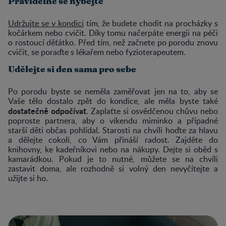
Pravidelně se hýbejte
Udržujte se v kondici
tím, že budete chodit na procházky s
kočárkem nebo cvičit. Díky tomu načerpáte energii na péči
o rostoucí děťátko. Před tím, než začnete po porodu znovu
cvičit, se poraďte s lékařem nebo fyzioterapeutem.
Udělejte si den sama pro sebe
Po porodu byste se neměla zaměřovat jen na to, aby se
Vaše tělo dostalo zpět do kondice, ale měla byste také
dostatečně odpočívat
. Zaplaťte si osvědčenou chůvu nebo
poproste partnera, aby o víkendu miminko a případné
starší děti občas pohlídal. Starosti na chvíli hoďte za hlavu
a dělejte cokoli, co Vám přináší radost. Zajděte do
knihovny, ke kadeřníkovi nebo na nákupy. Dejte si oběd s
kamarádkou. Pokud je to nutné, můžete se na chvíli
zastavit doma, ale rozhodně si volný den nevyčítejte a
užijte si ho.