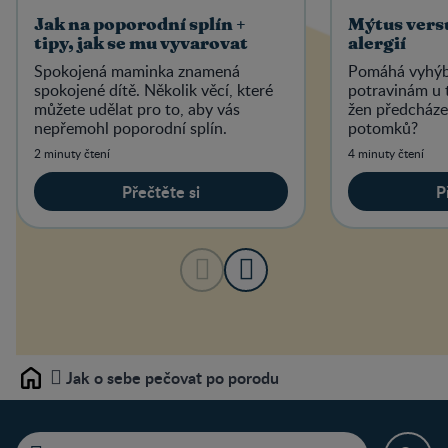
Jak na poporodní splín +
Mýtus vers
tipy, jak se mu vyvarovat
alergií
Spokojená maminka znamená
Pomáhá vyhýbá
spokojené dítě. Několik věcí, které
potravinám u 
můžete udělat pro to, aby vás
žen předcházet
nepřemohl poporodní splín.
potomků?
2 minuty čtení
4 minuty čtení
Přečtěte si
P
Jak o sebe pečovat po porodu
Home