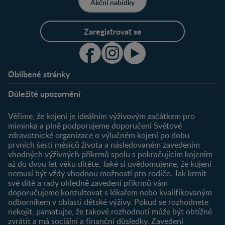
Akční nabídky
Zaregistrovat se
Oblíbené stránky
Podpora
Klub
Důležité upozornění
O nás
Výhody členství
Můj účet
Věříme, že kojení je ideálním výživovým začátkem pro
Registrace
miminka a plně podporujeme doporučení Světové
zdravotnické organizace o výlučném kojení po dobu
Newsletter
prvních šesti měsíců života a následovaném zavedením
Přihlášení
vhodných výživných příkrmů spolu s pokračujícím kojením
až do dvou let věku dítěte. Také si uvědomujeme, že kojení
Produkty
nemusí být vždy vhodnou možností pro rodiče. Jak krmit
Najít produkt
své dítě a rady ohledně zavedení příkrmů vám
doporučujeme konzultovat s lékařem nebo kvalifikovaným
odborníkem v oblasti dětské výživy. Pokud se rozhodnete
nekojit, pamatujte, že takové rozhodnutí může být obtížné
zvrátit a má sociální a finanční důsledky. Zavedení