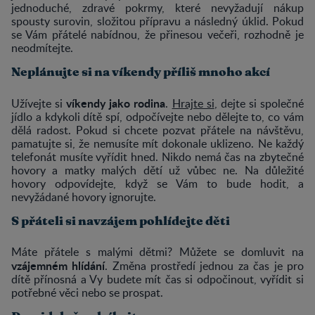
jednoduché, zdravé pokrmy, které nevyžadují nákup
spousty surovin, složitou přípravu a následný úklid. Pokud
se Vám přátelé nabídnou, že přinesou večeři, rozhodně je
neodmítejte.
Neplánujte si na víkendy příliš mnoho akcí
víkendy jako rodina
Užívejte si
.
Hrajte si
, dejte si společné
jídlo a kdykoli dítě spí, odpočívejte nebo dělejte to, co vám
dělá radost. Pokud si chcete pozvat přátele na návštěvu,
pamatujte si, že nemusíte mít dokonale uklizeno. Ne každý
telefonát musíte vyřídit hned. Nikdo nemá čas na zbytečné
hovory a matky malých dětí už vůbec ne. Na důležité
hovory odpovídejte, když se Vám to bude hodit, a
nevyžádané hovory ignorujte.
S přáteli si navzájem pohlídejte děti
Máte přátele s malými dětmi? Můžete se domluvit na
vzájemném hlídání
. Změna prostředí jednou za čas je pro
dítě přínosná a Vy budete mít čas si odpočinout, vyřídit si
potřebné věci nebo se prospat.