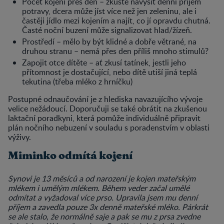
Počet kojení přes den – zkuste navýšit denní příjem
potravy, dcera může jíst více než jen zeleninu, ale i
častěji jídlo mezi kojením a najít, co jí opravdu chutná.
Časté noční buzení může signalizovat hlad/žízeň.
Prostředí – mělo by být klidné a dobře větrané, na
druhou stranu – nemá přes den příliš mnoho stimulů?
Zapojit otce dítěte – ať zkusí tatínek, jestli jeho
přítomnost je dostačující, nebo dítě utiší jiná teplá
tekutina (třeba mléko z hrníčku)
Postupné odnaučování je z hlediska navazujícího vývoje
velice nežádoucí. Doporučuji se také obrátit na zkušenou
laktační poradkyni, která pomůže individuálně připravit
plán nočního nebuzení v souladu s poradenstvím v oblasti
výživy.
Miminko odmítá kojení
Synovi je 13 měsíců a od narození je kojen mateřským
mlékem i umělým mlékem. Během veder začal umělé
odmítat a vyžadoval více prso. Upravila jsem mu denní
příjem a zavedla pouze 3x denně mateřské mléko. Párkrát
se ale stalo, že normálně saje a pak se mu z prsa zvedne