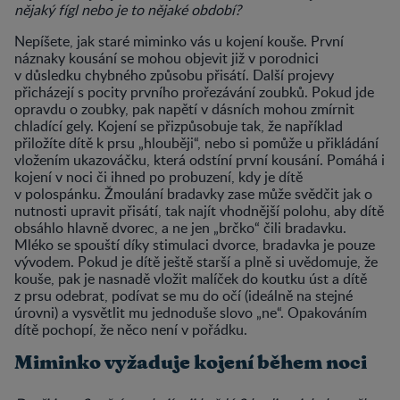
nějaký fígl nebo je to nějaké období?
Nepíšete, jak staré miminko vás u kojení kouše. První
náznaky kousání se mohou objevit již v porodnici
v důsledku chybného způsobu přisátí. Další projevy
přicházejí s pocity prvního prořezávání zoubků. Pokud jde
opravdu o zoubky, pak napětí v dásních mohou zmírnit
chladící gely. Kojení se přizpůsobuje tak, že například
přiložíte dítě k prsu „hlouběji“, nebo si pomůže u přikládání
vložením ukazováčku, která odstíní první kousání. Pomáhá i
kojení v noci či ihned po probuzení, kdy je dítě
v polospánku. Žmoulání bradavky zase může svědčit jak o
nutnosti upravit přisátí, tak najít vhodnější polohu, aby dítě
obsáhlo hlavně dvorec, a ne jen „brčko“ čili bradavku.
Mléko se spouští díky stimulaci dvorce, bradavka je pouze
vývodem. Pokud je dítě ještě starší a plně si uvědomuje, že
kouše, pak je nasnadě vložit malíček do koutku úst a dítě
z prsu odebrat, podívat se mu do očí (ideálně na stejné
úrovni) a vysvětlit mu jednoduše slovo „ne“. Opakováním
dítě pochopí, že něco není v pořádku.
Miminko vyžaduje kojení během noci