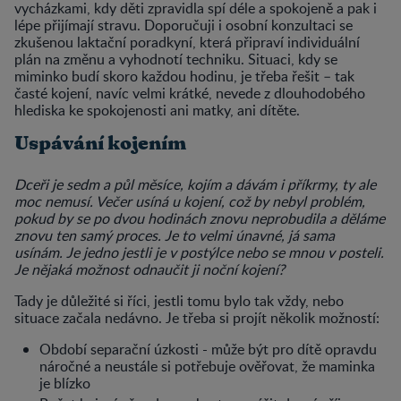
vycházkami, kdy děti zpravidla spí déle a spokojeně a pak i
lépe přijímají stravu. Doporučuji i osobní konzultaci se
zkušenou laktační poradkyní, která připraví individuální
plán na změnu a vyhodnotí techniku. Situaci, kdy se
miminko budí skoro každou hodinu, je třeba řešit – tak
časté kojení, navíc velmi krátké, nevede z dlouhodobého
hlediska ke spokojenosti ani matky, ani dítěte.
Uspávání kojením
Dceři je sedm a půl měsíce, kojím a dávám i příkrmy, ty ale
moc nemusí. Večer usíná u kojení, což by nebyl problém,
pokud by se po dvou hodinách znovu neprobudila a děláme
znovu ten samý proces. Je to velmi únavné, já sama
usínám. Je jedno jestli je v postýlce nebo se mnou v posteli.
Je nějaká možnost odnaučit ji noční kojení?
Tady je důležité si říci, jestli tomu bylo tak vždy, nebo
situace začala nedávno. Je třeba si projít několik možností:
Období separační úzkosti - může být pro dítě opravdu
náročné a neustále si potřebuje ověřovat, že maminka
je blízko