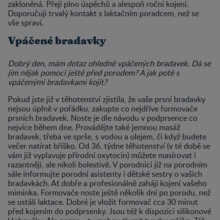
zakloněná. Přeji plno úspěchů a alespoň roční kojení.
Doporučuji trvalý kontakt s laktačním poradcem, než se
vše spraví.
Vpáčené bradavky
Dobrý den, mám dotaz ohledně vpáčených bradavek. Dá se
jim nějak pomoci ještě před porodem? A jak poté s
vpáčenými bradavkami kojit?
Pokud jste již v těhotenství zjistila, že vaše prsní bradavky
nejsou úplně v pořádku, zakupte co nejdříve formovače
prsních bradavek. Noste je dle návodu v podprsence co
nejvíce během dne. Provádějte také jemnou masáž
bradavek, třeba ve sprše, s vodou a olejem, či když budete
večer natírat bříško. Od 36. týdne těhotenství (v té době se
vám již vyplavuje přírodní oxytocin) můžete masírovat i
razantněji, ale nikoli bolestivě. V porodnici již na porodním
sále informujte porodní asistenty i dětské sestry o vašich
bradavkách. Ať dobře a profesionálně zahájí kojení vašeho
miminka. Formovače noste ještě několik dní po porodu, než
se ustálí laktace. Dobré je vložit formovač cca 30 minut
před kojením do podprsenky. Jsou též k dispozici silikonové