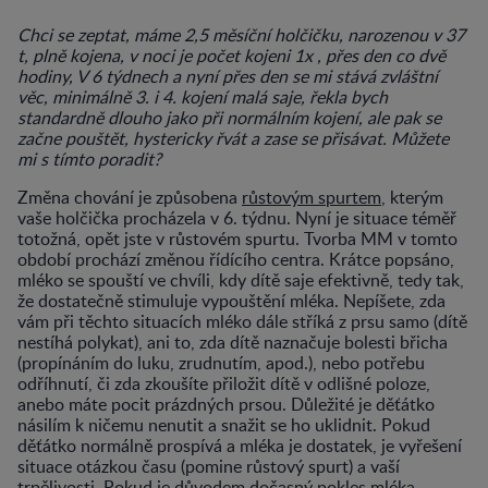
Chci se zeptat, máme 2,5 měsíční holčičku, narozenou v 37
t, plně kojena, v noci je počet kojeni 1x , přes den co dvě
hodiny, V 6 týdnech a nyní přes den se mi stává zvláštní
věc, minimálně 3. i 4. kojení malá saje, řekla bych
standardně dlouho jako při normálním kojení, ale pak se
začne pouštět, hystericky řvát a zase se přisávat. Můžete
mi s tímto poradit?
Změna chování je způsobena
růstovým spurtem
, kterým
vaše holčička procházela v 6. týdnu. Nyní je situace téměř
totožná, opět jste v růstovém spurtu. Tvorba MM v tomto
období prochází změnou řídícího centra. Krátce popsáno,
mléko se spouští ve chvíli, kdy dítě saje efektivně, tedy tak,
že dostatečně stimuluje vypouštění mléka. Nepíšete, zda
vám při těchto situacích mléko dále stříká z prsu samo (dítě
nestíhá polykat), ani to, zda dítě naznačuje bolesti břicha
(propínáním do luku, zrudnutím, apod.), nebo potřebu
odříhnutí, či zda zkoušíte přiložit dítě v odlišné poloze,
anebo máte pocit prázdných prsou. Důležité je děťátko
násilím k ničemu nenutit a snažit se ho uklidnit. Pokud
děťátko normálně prospívá a mléka je dostatek, je vyřešení
situace otázkou času (pomine růstový spurt) a vaší
trpělivosti. Pokud je důvodem dočasný pokles mléka