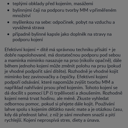
teplými obklady před kojením, masážemi
bylinnými čaji na podporu tvorby MM v přiměřeném
množství
myšlenkou na sebe: odpočinek, pobyt na vzduchu a
vyvážená strava
případně bylinné kapsle jako doplněk na stravy na
podporu kojení
Efektivní kojení = dítě má správnou techniku přisátí + je
dobře napolohované, má dostatečnou podporu pod sebou
a maminka miminko nasazuje na prso (nikoliv opačně), dále
během jednoho kojení může změnit polohu na prsu (pokud
je vhodné podpořit sání dítěte). Rozhodně je vhodné kojit
miminko bez zavinovačky a čepičky. Efektivní kojení
podpoří odsávání, které napomůže zvýšit tvorbu MM a
například nahřívání prsou před kojením. Tohoto kojení se
dá docílit s pomocí LP či trpělivostí a zkoušením. Rozhodně
kojení nemá trvat hodinu, ale méně. Zkuste vyhledat
odbornou pomoc, pokud si přejete dále kojit. Používání
lahve spolu s kojením děťátko navíc mate a je otázkou času,
kdy dá přednost lahvi, z níž je sání mnohem snazší a pití
rychlejší. Kojení neprospívá stres, diety a únava.