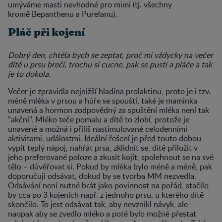
umýváme masti nevhodné pro mimi (tj. všechny
kromě Bepanthenu a Purelanu).
Pláč při kojení
Dobrý den, chtěla bych se zeptat, proč mi vždycky na večer
dítě u prsu brečí, trochu si cucne, pak se pustí a pláče a tak
je to dokola.
Večer je zpravidla nejnižší hladina prolaktinu, proto je i tzv.
méně mléka v prsou a hůře se spouští, také je maminka
unavená a hormon zodpovědný za spuštění mléka není tak
"akční". Mléko teče pomalu a dítě to zlobí, protože je
unavené a možná i příliš nastimulované celodenními
aktivitami, událostmi. Ideální řešení je před touto dobou
vypít teplý nápoj, nahřát prsa, zklidnit se, dítě přiložit v
jeho preferované poloze a zkusit kojit, spolehnout se na své
tělo – důvěřovat si. Pokud by mléka bylo méně a méně, pak
doporučuji odsávat, dokud by se tvorba MM nezvedla.
Odsávání není nutné brát jako povinnost na pořád, stačilo
by cca po 3 kojeních např. z jednoho prsu, u kterého dítě
skončilo. To jest odsávat tak, aby nevznikl návyk, ale
naopak aby se zvedlo mléko a poté bylo možné přestat