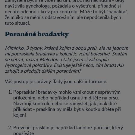
navštívila gynekologa, požádala o vyšetření, případně si
nechte odebrat i krev pro kontrolu. Může to být "banalita",
že mléko se mění s odstavováním, ale nepodcenila bych
tuto situaci.
Poraněné bradavky
Miminko, 3 týdny, krásně kojím z obou prsů, ale na jednom
mi popraskala bradavka a kojení je velmi bolestivé. Snažím
se větrat, mazat Meledou a také jsem si zakoupila
hydrogelové polštářky. Existuje ještě něco, čím bradavku
zahojit a předejít dalším poraněním?
Váš postup je správný. Tady jsou další informace:
Popraskání bradavky mohlo vzniknout nesprávným
přiložením, nebo například usnutím dítěte na prsu.
Navrhuji kontrolu nebo se zamyslet, jak jinak dítě
přikládat - prasklina by měla být v koutku dítěte při
kojení
Prevencí prasklin je například lanolin/ purelan, který
používáte