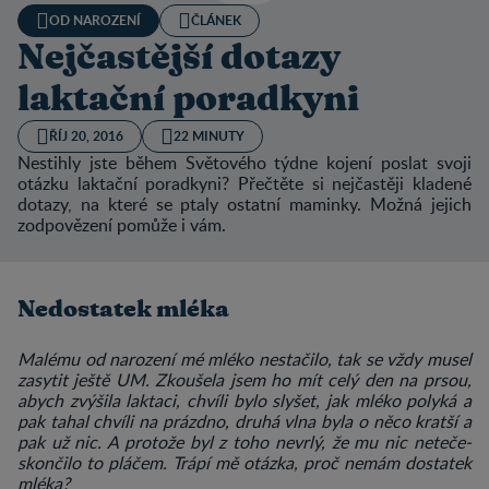
OD NAROZENÍ
ČLÁNEK
Nejčastější dotazy
laktační poradkyni
ŘÍJ 20, 2016
22 MINUTY
Nestihly jste během Světového týdne kojení poslat svoji
otázku laktační poradkyni? Přečtěte si nejčastěji kladené
dotazy, na které se ptaly ostatní maminky. Možná jejich
zodpovězení pomůže i vám.
Nedostatek mléka
Malému od narození mé mléko nestačilo, tak se vždy musel
zasytit ještě UM. Zkoušela jsem ho mít celý den na prsou,
abych zvýšila laktaci, chvíli bylo slyšet, jak mléko polyká a
pak tahal chvíli na prázdno, druhá vlna byla o něco kratší a
pak už nic. A protože byl z toho nevrlý, že mu nic neteče-
skončilo to pláčem. Trápí mě otázka, proč nemám dostatek
mléka?