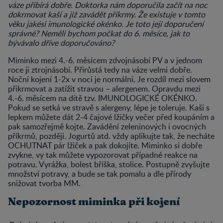
váze přibírá dobře. Doktorka nám doporučila začít na noc
dokrmovat kaší a již zavádět příkrmy. Že existuje v tomto
věku jakési imunologické okénko. Je toto její doporučení
správné? Neměli bychom počkat do 6. měsíce, jak to
bývávalo dříve doporučováno?
Miminko mezi 4.-6. měsícem zdvojnásobí PV a v jednom
roce ji ztrojnásobí. Přirůstá tedy na váze velmi dobře.
Noční kojení 1-2x v noci je normální. Je rozdíl mezi slovem
přikrmovat a zatížit stravou – alergenem. Opravdu mezi
4.-6. měsícem na dítě tzv. IMUNOLOGICKÉ OKÉNKO.
Pokud se setká ve stravě s alergeny, lépe je toleruje. Kaši s
lepkem můžete dát 2-4 čajové lžičky večer před koupáním a
pak samozřejmě kojte. Zavádění zeleninových i ovocných
příkrmů, později. Jogurtů atd. vždy aplikujte tak, že necháte
OCHUTNAT pár lžiček a pak dokojíte. Miminko si dobře
zvykne, vy tak můžete vypozorovat případné reakce na
potravu. Vyrážka, bolest bříška, stolice. Postupně zvyšujte
množství potravy, a bude se tak pomalu a dle přírody
snižovat tvorba MM.
Nepozornost miminka při kojení