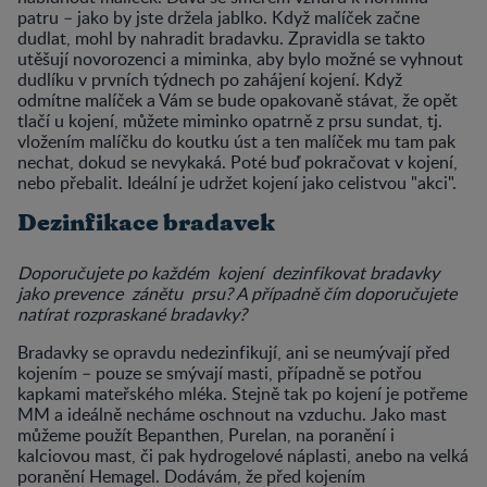
patru – jako by jste držela jablko. Když malíček začne
dudlat, mohl by nahradit bradavku. Zpravidla se takto
utěšují novorozenci a miminka, aby bylo možné se vyhnout
dudlíku v prvních týdnech po zahájení kojení. Když
odmítne malíček a Vám se bude opakovaně stávat, že opět
tlačí u kojení, můžete miminko opatrně z prsu sundat, tj.
vložením malíčku do koutku úst a ten malíček mu tam pak
nechat, dokud se nevykaká. Poté buď pokračovat v kojení,
nebo přebalit. Ideální je udržet kojení jako celistvou "akci".
Dezinfikace bradavek
Doporučujete po každém kojení dezinfikovat bradavky
jako prevence zánětu prsu? A případně čím doporučujete
natírat rozpraskané bradavky?
Bradavky se opravdu nedezinfikují, ani se neumývají před
kojením – pouze se smývají masti, případně se potřou
kapkami mateřského mléka. Stejně tak po kojení je potřeme
MM a ideálně necháme oschnout na vzduchu. Jako mast
můžeme použít Bepanthen, Purelan, na poranění i
kalciovou mast, či pak hydrogelové náplasti, anebo na velká
poranění Hemagel. Dodávám, že před kojením