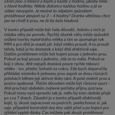
Dceři jsou 3 měsíce a kojím ji každé 2 hodiny, jakoby měla
v hlavě hodinky. Někdy dokonce každou hodinu a já se
vůbec nevyspím. Je možné to nějakým způsobem
protáhnout alespoň na 3 – 4 hodiny? Dcerka většinou chce
jen na chvíli k prsu, ne že by byla hladová.
V tomto případě může být řada důvodů. Jedním z nich je
otázka váhy po porodu. Rychlý úbytek váhy může způsobit
snížení tvorby mateřského mléka a tím se zpomaluje tok
MM a pro dítě je snazší pít, když mléko proudí. A to proudí
tehdy, když je ho dostatek a když dítě efektivně saje.
Dalším problémem může být kojení pouze z jednoho prsu.
Pokud se kojí pouze z jednoho, zdá se to málo. Pokud se
kojí z obou, dítě nejspíš dostává pouze rychle tekoucí
mléko - tzv. přední, bohaté na cukry. Zde bych doporučila
přikládat miminko k jednomu prsu aspoň ve dvou různých
polohách během její aktivní doby sání. A poté změnit prso a
pozice opakovat. Třetím důvodem může být růstový spurt -
dítě prochází obdobím zvýšené potřeby příjmu potravy.
Pokud tomu nyní opravdu tak je, mělo by toto období přejít
po cca 7 dnech. Zásadní je v tomto případě efektivněji
kojit, tj. zkusit zapracovat na pozicích, poslechnout si, jak
saje, případně kontrolně dva dny vážit před a po kojení pro
zjištění vypité dávky. Čas můžete pak zkusit protáhnout