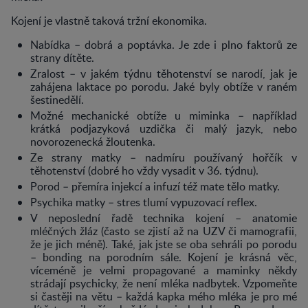
Kojení je vlastně taková tržní ekonomika.
Nabídka – dobrá a poptávka. Je zde i plno faktorů ze
strany dítěte.
Zralost – v jakém týdnu těhotenství se narodí, jak je
zahájena laktace po porodu. Jaké byly obtíže v raném
šestinedělí.
Možné mechanické obtíže u miminka – například
krátká podjazyková uzdička či malý jazyk, nebo
novorozenecká žloutenka.
Ze strany matky – nadmíru používaný hořčík v
těhotenství (dobré ho vždy vysadit v 36. týdnu).
Porod – přemíra injekcí a infuzí též mate tělo matky.
Psychika matky – stres tlumí vypuzovací reflex.
V neposlední řadě technika kojení – anatomie
mléčných žláz (často se zjistí až na UZV či mamografii,
že je jich méně). Také, jak jste se oba sehráli po porodu
– bonding na porodním sále. Kojení je krásná věc,
víceméně je velmi propagované a maminky někdy
strádají psychicky, že není mléka nadbytek. Vzpomeňte
si častěji na větu – každá kapka mého mléka je pro mé