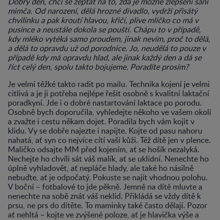
Dobrý den, chci se zeptat na to, zda je možné zlepšení sání
mimča. Od narození, dělá hrozné divadlo, vydrží přisátý
chvilinku a pak kroutí hlavou, křičí, plive mlíčko co má v
pusince a neustále dokola se pouští. Chápu to v případě,
kdy mléko vytéká samo proudem, jinak nevím, proč to dělá,
a dělá to opravdu už od porodnice. Jo, neudělá to pouze v
případě kdy má opravdu hlad, ale jinak každý den a dá se
říct celý den, spolu takto bojujeme. Poradíte prosím?
Je velmi těžké takto radit po mailu. Technika kojení je velmi
citlivá a je ji potřeba nejlépe řešit osobně s kvalitní laktační
poradkyní. Jde i o dobré nastartování laktace po porodu.
Osobně bych doporučila, vyhledejte někoho ve vašem okolí
a zvažte i cestu někam dojet. Poradila bych vám kojit v
klidu. Vy se dobře najezte i napijte. Kojte od pasu nahoru
nahatá, ať syn co nejvíce cítí vaší kůži. Též dítě jen v plence.
Maličko odsajte MM před kojením, ať se hošík nezalyká.
Nechejte ho chvíli sát váš malík, ať se uklidní. Nenechte ho
úplně vyhladovět, ať nepláče hlady, ale také ho násilně
nebuďte, ať je odpočatý. Pokuste se najít vhodnou polohu.
V boční – fotbalové to jde pěkně. Jemně na dítě mluvte a
nenechte na sobě znát váš neklid. Přikládá se vždy dítě k
prsu, ne prs do dítěte. To maminky také často dělají. Pozor
ať nehltá – kojte ve zvýšené poloze, ať je hlavička výše a