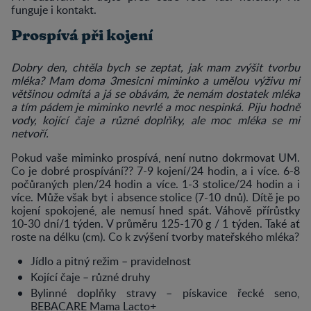
funguje i kontakt.
Prospívá při kojení
Dobry den, chtěla bych se zeptat, jak mam zvýšit tvorbu
mléka? Mam doma 3mesicni miminko a umělou výživu mi
většinou odmítá a já se obávám, že nemám dostatek mléka
a tím pádem je miminko nevrlé a moc nespinká. Piju hodně
vody, kojící čaje a různé doplňky, ale moc mléka se mi
netvoří.
Pokud vaše miminko prospívá, není nutno dokrmovat UM.
Co je dobré prospívání?? 7-9 kojení/24 hodin, a i více. 6-8
počůraných plen/24 hodin a více. 1-3 stolice/24 hodin a i
více. Může však byt i absence stolice (7-10 dnů). Dítě je po
kojení spokojené, ale nemusí hned spát. Váhově přírůstky
10-30 dní/1 týden. V průměru 125-170 g / 1 týden. Také ať
roste na délku (cm). Co k zvýšení tvorby mateřského mléka?
Jídlo a pitný režim – pravidelnost
Kojící čaje – různé druhy
Bylinné doplňky stravy – pískavice řecké seno,
BEBACARE Mama Lacto+