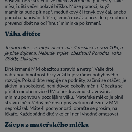
odsávat beze strachu, že mléko ztvrdne na půl cesty. Také
mívají děti večer bolavé bříško. Může pomoci, když
maminka bude pít např. meduňkový či fenyklový čaj, anebo
pomáhá nahřívání bříška, jemná masáž a přes den je dobrou
prevencí dbát na odříhnutí miminka po krmení.
Váha dítěte
Je normalne ze moja dcera ma 4 mesiace a vazi 10kg a
je plne dojcena. Nebude trpiet obezitou? Porodna vaha
3960g. Dakujem.
Dítě krmené MM obezitou zpravidla netrpí. Vaše dítě
nabranou hmotnost brzy zužitkuje v rámci pohybového
rozvoje. Pokud dítě reaguje na podněty, začíná se otáčet, je
aktivní a spokojené, není důvod cokoliv měnit. Obezita se
přičítá mnohem více UM a nezdravému stravování a
minimu pohybu v pozdějším věku. Mateřské mléko je plně
stravitelné a žádný mě dostupný výzkum obezitu z MM
neprokázal. Máte-li pochybnosti, obraťte se prosím, na
lékaře. Každopádně dítě v kojení není vhodné omezovat!
Zácpa z mateřského mléka