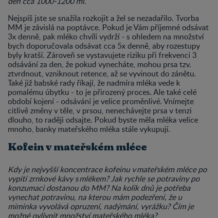
den cca 1000-1200 ml.
Nejspíš jste se snažila rozkojit a žel se nezadařilo. Tvorba
MM je závislá na poptávce. Pokud je Vám příjemné odsávat
3x denně, pak mléko chvíli vydrží - s ohledem na množství
bych doporučovala odsávat cca 5x denně, aby rozestupy
byly kratší. Zároveň se vystavujete riziku při frekvenci 3
odsávání za den, že pokud vynecháte, mohou prsa tzv.
ztvrdnout, vzniknout retence, až se vyvinout do zánětu.
Také již babské rady říkají, že nadmíra mléka vede k
pomalému úbytku - to je přirozený proces. Ale také celé
období kojení - odsávání je velice proměnlivé. Vnímejte
citlivě změny v těle, v prsou, nenechávejte prsa v tenzi
dlouho, to raději odsajte. Pokud byste měla mléka velice
mnoho, banky mateřského mléka stále vykupují.
Kofein v mateřském mléce
Kdy je nejvyšší koncentrace kofeinu v mateřském mléce po
vypití zrnkové kávy s mlékem? Jak rychle se potraviny po
konzumaci dostanou do MM? Na kolik dnů je potřeba
vynechat potravinu, na kterou mám podezření, že u
miminka vyvolává opruzení, nadýmání, vyrážku? Čím je
možné ovlivnit množství mateřského mléka?