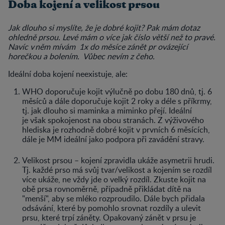
Doba kojení a velikost prsou
Jak dlouho si myslíte, že je dobré kojit? Pak mám dotaz
ohledně prsou. Levé mám o více jak číslo větší než to pravé.
Navíc v něm mívám 1x do měsíce zánět pr ovázející
horečkou a bolením. Vůbec nevím z čeho.
Ideální doba kojení neexistuje, ale:
WHO doporučuje kojit výlučně po dobu 180 dnů, tj. 6
měsíců a dále doporučuje kojit 2 roky a déle s příkrmy,
tj. jak dlouho si maminka a miminko přejí. Ideální
je však spokojenost na obou stranách. Z výživového
hlediska je rozhodně dobré kojit v prvních 6 měsících,
dále je MM ideální jako podpora při zavádění stravy.
Velikost prsou – kojení zpravidla ukáže asymetrii hrudi.
Tj. každé prso má svůj tvar/velikost a kojením se rozdíl
více ukáže, ne vždy jde o velký rozdíl. Zkuste kojit na
obě prsa rovnoměrně, případně přikládat dítě na
"menší", aby se mléko rozproudilo. Dále bych přidala
odsávání, které by pomohlo srovnat rozdíly a ulevit
prsu, které trpí záněty. Opakovaný zánět v prsu je