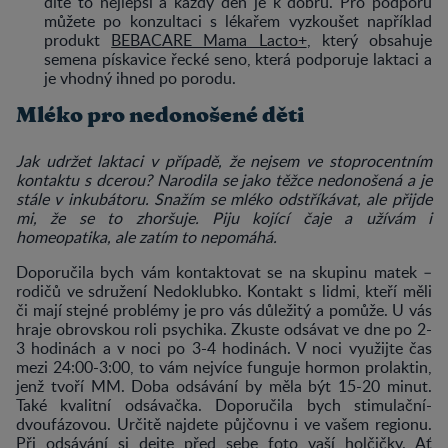
dítě to nejlepší a každý den je k dobru. Pro podporu
můžete po konzultaci s lékařem vyzkoušet například
produkt
BEBACARE Mama Lacto+
, který obsahuje
semena pískavice řecké seno, která podporuje laktaci a
je vhodný ihned po porodu.
Mléko pro nedonošené děti
Jak udržet laktaci v případě, že nejsem ve stoprocentním
kontaktu s dcerou? Narodila se jako těžce nedonošená a je
stále v inkubátoru. Snažím se mléko odstříkávat, ale přijde
mi, že se to zhoršuje. Piju kojící čaje a užívám i
homeopatika, ale zatím to nepomáhá.
Doporučila bych vám kontaktovat se na skupinu matek –
rodičů ve sdružení Nedoklubko. Kontakt s lidmi, kteří měli
či mají stejné problémy je pro vás důležitý a pomůže. U vás
hraje obrovskou roli psychika. Zkuste odsávat ve dne po 2-
3 hodinách a v noci po 3-4 hodinách. V noci využijte čas
mezi 24:00-3:00, to vám nejvíce funguje hormon prolaktin,
jenž tvoří MM. Doba odsávání by měla být 15-20 minut.
Také kvalitní odsávačka. Doporučila bych stimulační-
dvoufázovou. Určitě najdete půjčovnu i ve vašem regionu.
Při odsávání si dejte před sebe foto vaší holčičky. Ať