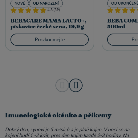
NOVÉ
OD NAROZENÍ
OD UKONČENÉ
4.8 (39)
BEBACARE MAMA LACTO+,
BEBA COMF
pískavice řecké seno, 19,9 g
500ml
Prozkoumejte
Pr
Imunologické okénko a příkrmy
Dobrý den, synovi je 5 měsíců a je plně kojen. V noci se na
kojení budí 1 -2 krát, přes den kojím každé 2-3 hodiny. Na