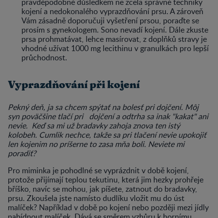
pravděpodobně důsledkem ne zcela správné techniky
kojení a nedokonalého vyprazdňování prsu. A zároveň
Vám zásadně doporučuji vyšetření prsou, poraďte se
prosím s gynekologem. Sono nevadí kojení. Dále zkuste
prsa prohmatávat, lehce masírovat, z doplňků stravy je
vhodné užívat 1000 mg lecithinu v granulkách pro lepší
průchodnost.
Vyprazdňování při kojení
Pekný deň, ja sa chcem spýtať na bolesť pri dojčení. Môj
syn poväčšine tlačí pri dojčení a odtrha sa inak "kakat" ani
nevie. Keď sa mi už bradavky zahoja znova ten istý
kolobeh. Cumlik nechce, takže sa pri tlačení nevie upokojiť
len kojenim no príšerne to zasa mňa boli. Neviete mi
poradiť?
Pro miminka je pohodlné se vyprázdnit v době kojení,
protože přijímají teplou tekutinu, která jim hezky prohřeje
bříško, navíc se mohou, jak píšete, zatnout do bradavky,
prsu. Zkoušela jste namísto dudlíku vložit mu do úst
malíček? Například v době po kojení nebo později mezi jídly
nabídnout malíček. Dává se směrem vzhůru k hornímu