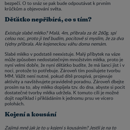
bezpečí. O to snáz se pak bude odpoutávat k prvním
krůčkům a objevování světa.
Děťátko nepřibírá, co s tím?
Existuje slabé mléko? Malá, 4m, přibrala za 6t 260g, spí
celou noc, proto ji teď budím, pocitově si myslím, že za dva
týdny přibrala. Ale kojeneckou váhu doma nemám.
Slabé mléko v podstatě neexistuje. Malý příbytek na váze
může způsoben nedostatečným množstvím mléka, proto je
nyní velmi dobře, že nyní děťátko budíte, že má šanci jíst i v
noci, protože to potřebuje. Zároveň tím posilujete tvorbu
MM. Vážit není nutné, pokud dítě prospívá, projevuje
aktivity a navštěvujete pravidelně poradnu. Zároveň dbejte
prosím na to, aby mléko dopíjela tzv. do dna, abyste si pocit
dostatečné tvorby mléka udržela. K tomuto cíli je možné
dojít například i přikládáním k jednomu prsu ve vícero
polohách.
Kojení a kousání
Zajímá mně jak je to u kojení s kousáním? Jestli je na to