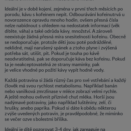
Ideální je v době kojení, zejména v první třech měsících po
porodu, kávu s kofeinem nepít. Odbourávání kofeinutrvá u
novorozence opravdu mnoho hodin, ovšem přesná čísla
nelze nabídnout s ohledem na nedostatek informací (věk
dítěte, váha) a také odrůda kávy, množství. A zároveň
neexistuje žádná přesná míra snesitelnosti kofeinu. Obecně
se nedoporučuje, protože děti jsou poté podrážděné,
neklidné, mají narušený spánek a z toho plyne i zvýšená
potřeba sát, utišit, pít. Pokud je touha po kávě
neodvratitelná, pak se doporučuje káva bez kofeinu. Pokud
ta je neakceptovatelná ze strany maminky, pak
je velice vhodné po požití kávy vypít hodně vody.
Každá potravina si žádá různý čas pro své vstřebání a každý
člověk má svou rychlost metabolismu. Například banán
nebo vanilková zmrzlinase v mléce zobrazí velmi rychle.
A ještě mohou ovlivnit příznivě chuť mléka. Horší jsou
nadýmavé potraviny, jako například luštěniny, zelí, či
hrušky, anebo paprika. Pokud si dáte k obědu některou
z výše uvedených potravin, je pravděpodobné, že miminko
se večer ozve s bolestmi bříška.
Ideální je dítě pozorovat 3-4 dny, jak zareaguje na