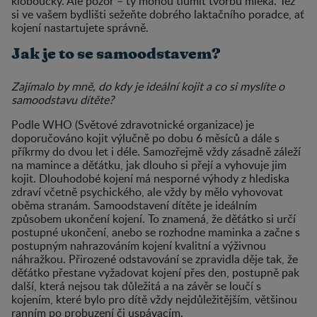
kloboučky. Ale pozor – ty mohou tlumit tvorbu mléka. Též
si ve vašem bydlišti sežeňte dobrého laktačního poradce, ať
kojení nastartujete správně.
Jak je to se samoodstavem?
Zajímalo by mně, do kdy je ideální kojit a co si myslíte o
samoodstavu dítěte?
Podle WHO (Světové zdravotnické organizace) je
doporučováno kojit výlučně po dobu 6 měsíců a dále s
příkrmy do dvou let i déle. Samozřejmě vždy zásadně záleží
na mamince a děťátku, jak dlouho si přejí a vyhovuje jim
kojit. Dlouhodobé kojení má nesporné výhody z hlediska
zdraví včetně psychického, ale vždy by mělo vyhovovat
oběma stranám. Samoodstavení dítěte je ideálním
způsobem ukončení kojení. To znamená, že děťátko si určí
postupné ukončení, anebo se rozhodne maminka a začne s
postupným nahrazováním kojení kvalitní a výživnou
náhražkou. Přirozené odstavování se zpravidla děje tak, že
děťátko přestane vyžadovat kojení přes den, postupně pak
další, která nejsou tak důležitá a na závěr se loučí s
kojením, které bylo pro dítě vždy nejdůležitějším, většinou
ranním po probuzení či uspávacím.