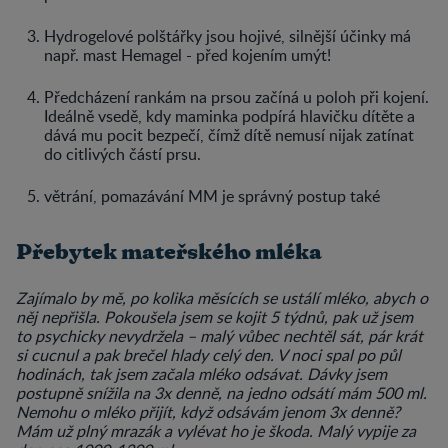
Hydrogelové polštářky jsou hojivé, silnější účinky má
např. mast Hemagel - před kojením umýt!
Předcházení rankám na prsou začíná u poloh při kojení.
Ideálně vsedě, kdy maminka podpírá hlavičku dítěte a
dává mu pocit bezpečí, čímž dítě nemusí nijak zatínat
do citlivých částí prsu.
větrání, pomazávání MM je správný postup také
Přebytek mateřského mléka
Zajímalo by mě, po kolika měsících se ustálí mléko, abych o
něj nepřišla. Pokoušela jsem se kojit 5 týdnů, pak už jsem
to psychicky nevydržela – malý vůbec nechtěl sát, pár krát
si cucnul a pak brečel hlady celý den. V noci spal po půl
hodinách, tak jsem začala mléko odsávat. Dávky jsem
postupně snížila na 3x denně, na jedno odsátí mám 500 ml.
Nemohu o mléko přijít, když odsávám jenom 3x denně?
Mám už plný mrazák a vylévat ho je škoda. Malý vypije za