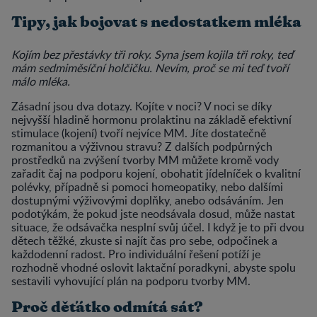
Tipy, jak bojovat s nedostatkem mléka
Kojím bez přestávky tři roky. Syna jsem kojila tři roky, teď
mám sedmiměsíční holčičku. Nevím, proč se mi teď tvoří
málo mléka.
Zásadní jsou dva dotazy. Kojíte v noci? V noci se díky
nejvyšší hladině hormonu prolaktinu na základě efektivní
stimulace (kojení) tvoří nejvíce MM. Jíte dostatečně
rozmanitou a výživnou stravu? Z dalších podpůrných
prostředků na zvýšení tvorby MM můžete kromě vody
zařadit čaj na podporu kojení, obohatit jídelníček o kvalitní
polévky, případně si pomoci homeopatiky, nebo dalšími
dostupnými výživovými doplňky, anebo odsáváním. Jen
podotýkám, že pokud jste neodsávala dosud, může nastat
situace, že odsávačka nesplní svůj účel. I když je to při dvou
dětech těžké, zkuste si najít čas pro sebe, odpočinek a
každodenní radost. Pro individuální řešení potíží je
rozhodně vhodné oslovit laktační poradkyni, abyste spolu
sestavili vyhovující plán na podporu tvorby MM.
Proč děťátko odmítá sát?