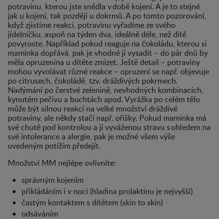
potravinu, kterou jste snědla v době kojení. A je to stejné
jak u kojení, tak později u dokrmů. A po tomto pozorování,
když zjistíme reakci, potravinu vyřadíme ze svého
jídelníčku, aspoň na týden dva, ideálně déle, než dítě
povyroste. Například pokud reaguje na čokoládu, kterou si
maminka dopřává, pak je vhodné ji vysadit – do pár dnů by
měla opruzenina u dítěte zmizet. Ještě detail – potraviny
mohou vyvolávat různé reakce – opruzení se např. objevuje
po citrusech, čokoládě, tzv. dráždivých pokrmech.
Nadýmání po čerstvé zelenině, nevhodných kombinacích,
kynutém pečivu a buchtách apod. Vyrážka po celém tělo
může být silnou reakcí na velké množství dráždivé
potraviny, ale někdy stačí např. oříšky. Pokud maminka má
své chutě pod kontrolou a jí vyváženou stravu s ohledem na
své intolerance a alergie, pak je možné všem výše
uvedeným potížím předejít.
Množství MM nejlépe ovlivníte:
správným kojením
přikládáním i v noci (hladina prolaktinu je nejvyšší)
častým kontaktem s dítětem (skin to skin)
odsáváním