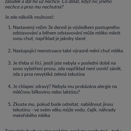
žaludek a dál ho už nechce. Co dělat, když nic jiného
nechce a prso mu nechutná?
Je zde několik možností:
Nastavený režim 3x denně je výsledkem postupného
odstavování a během odstavování může mléko měnit
svou chuť, například je jakoby slané
Nastupující menstruace také výrazně mění chuť mléka
Je třeba si říci, jestli jste nebyla v poslední době na
sono vyšetření prsou, zda například není uvnitř zánět,
zda z prsa nevytéká zelená tekutina
Je chlapec zdravý? Nebyla mu prokázána alergie na
mléčnou bílkovinu nebo laktózu?
Zkuste mu, pokud bude odmítat, nabídnout jinou
tekutinu - ve svém věku může vodu, čajík, náhrady
mateřského mléka
Zamyslela bych se více nad tím, proč mu nechutná - tedy