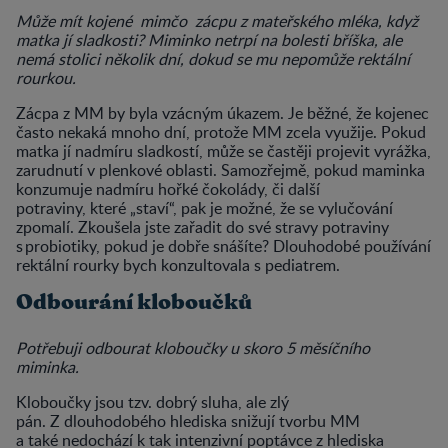
Může mít kojené mimčo zácpu z mateřského mléka, když
matka jí sladkosti? Miminko netrpí na bolesti bříška, ale
nemá stolici několik dní, dokud se mu nepomůže rektální
rourkou.
Zácpa z MM by byla vzácným úkazem. Je běžné, že kojenec
často nekaká mnoho dní, protože MM zcela využije. Pokud
matka jí nadmíru sladkostí, může se častěji projevit vyrážka,
zarudnutí v plenkové oblasti. Samozřejmě, pokud maminka
konzumuje nadmíru hořké čokolády, či další
potraviny, které „staví“, pak je možné, že se vylučování
zpomalí. Zkoušela jste zařadit do své stravy potraviny
s probiotiky, pokud je dobře snášíte? Dlouhodobé používání
rektální rourky bych konzultovala s pediatrem.
Odbourání kloboučků
Potřebuji odbourat kloboučky u skoro 5 měsíčního
miminka.
Kloboučky jsou tzv. dobrý sluha, ale zlý
pán. Z dlouhodobého hlediska snižují tvorbu MM
a také nedochází k tak intenzivní poptávce z hlediska