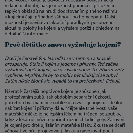
v daném období, pak je možnost pomoci si přiložením
teplých obkladů na hruď, dodržováním pitného režimu
s kojícími čaji, případně sáhnout po homeopatii. Další
možností je návštěva laktační poradkyně, posouzení
aktuální polohy ke kojení a vyřešení potíží s ohledem na
detailnější informace.
Proč děťátko znovu vyžaduje kojení?
Dceři je čerstvě 9m. Narodila se v termínu a krásně
prosperuje. Stále ji kojím a jedeme i příkrmy. Teď začala
vyžadovat opět kojení, ale v zásadě pouze to. Příkrm vždy
vyplivne. Myslíte, že by to mohly být klubající se zuby?
Zatím nikde žádný ale vypadá to na prořezávání. Děkuji.
Návrat k častější poptávce kojení je způsoben jak
prořezáváním zubů, tak obdobím separační úzkosti,
potřebou být mamince nablízku a tzv. si ji pojistit. Ideálně
nabízet kojení i příkrmy dále. Mějte ale trpělivost, vaše
mateřské mléko je nejlepším lékem na trápení se zoubky, i
když v lékárně můžete pořídit různé chladící gely. Zároveň
je kojení pro dítě ujištěním mateřské lásky. Zkuste se dceři
věnovat ve hře, projevovat ji lásku a navozovat pocit