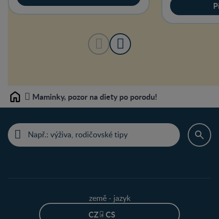
P
Maminky, pozor na diety po porodu!
Home
země - jazyk
CZ - CS