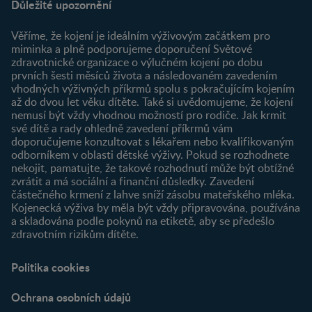
Důležité upozornění
O nás
Výhody členství
Můj účet
Věříme, že kojení je ideálním výživovým začátkem pro
Registrace
miminka a plně podporujeme doporučení Světové
zdravotnické organizace o výlučném kojení po dobu
Newsletter
prvních šesti měsíců života a následovaném zavedením
Přihlášení
vhodných výživných příkrmů spolu s pokračujícím kojením
až do dvou let věku dítěte. Také si uvědomujeme, že kojení
Produkty
nemusí být vždy vhodnou možností pro rodiče. Jak krmit
Najít produkt
své dítě a rady ohledně zavedení příkrmů vám
doporučujeme konzultovat s lékařem nebo kvalifikovaným
odborníkem v oblasti dětské výživy. Pokud se rozhodnete
nekojit, pamatujte, že takové rozhodnutí může být obtížné
zvrátit a má sociální a finanční důsledky. Zavedení
částečného krmení z lahve sníží zásobu mateřského mléka.
Kojenecká výživa by měla být vždy připravována, používána
a skladována podle pokynů na etiketě, aby se předešlo
zdravotním rizikům dítěte.
Politika cookies
Ochrana osobních údajů