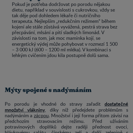
Pokud je potřeba dodržovat po porodu nějakou
dietu, například v souvislosti s cukrovkou, vždy se
tak děje pod dohledem lékaře či nutričního
terapeuta. Nejlepším „redukčním režimem“ během
kojení ale stále zůstává vyvážená, pestrá strava bez
přecpávání, mlsání a pití sladkých limonád. V
závislosti na tom, jak moc maminka kojí, se
energetický výdej může pohybovat v rozmezí
1 500
– 3 000 kJ (600 – 1200 ml mléka). V kombinaci s
lehkým cvičením jdou kila postupně dolů sama.
Mýty spojené s nadýmáním
dostatečné
Po porodu je vhodné do stravy zařadit
množství vlákniny
, díky níž předejdete problémům s
nadýmáním a
zácpou
. Množství i její forma přitom závisí na
předchozím stravovacím režimu. Před užíváním
potravinových doplňků dejte raději přednost ovoci,
hlávkovému salátu, čínskému zelí a další zelenině s