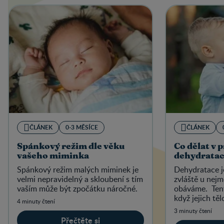
ČLÁNEK
0-3 MĚSÍCE
ČLÁNEK
Spánkový režim dle věku
Co dělat v 
vašeho miminka
dehydratac
Spánkový režim malých miminek je
Dehydratace je
velmi nepravidelný a skloubení s tím
zvláště u nejm
vaším může být zpočátku náročné.
obáváme. Tent
když jejich těl
4 minuty čtení
než je schopno
3 minuty čtení
Přečtěte si