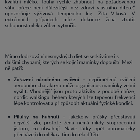
kvalitní mléko. Touha rychle zhubnout na požadovanou
váhu přece není důležitější než zdraví vlastního dítěte,“
upozorňuje výživová terapeutka Ing. Zita Viková. V
extrémních případech může dokonce žena ztratit
schopnost mléko vůbec vytvořit.
Mimo dodržování nesmyslných diet se setkáváme i s
dalšími chybami, kterých se kojící maminky dopouští. Mezi
ně patří:
Zařazení náročného cvičení
– nepřiměřené cvičení
aerobního charakteru může organismus maminky velmi
vysílit. Vhodnější jsou proto aktivity v podobě chůze,
nordic walkingu, během kterých lze tepovou frekvenci
lépe kontrolovat a přizpůsobit aktuální fyzické kondici.
Pilulky na hubnutí
– jakékoliv prášky představují
největší zlo, protože žena nemá nikdy stoprocentní
jistotu, co obsahují. Navíc látky opět automaticky
přecházejí do mléka a tím do těla dítěte.