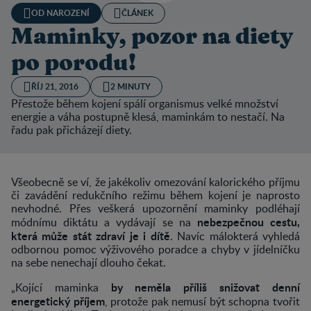
OD NAROZENÍ
ČLÁNEK
Maminky, pozor na diety
po porodu!
ŘÍJ 21, 2016
2 MINUTY
Přestože během kojení spálí organismus velké množství
energie a váha postupně klesá, maminkám to nestačí. Na
řadu pak přicházejí diety.
Všeobecně se ví, že jakékoliv omezování kalorického příjmu
či zavádění redukčního režimu během kojení je naprosto
nevhodné. Přes veškerá upozornění maminky podléhají
nebezpečnou cestu,
módnímu diktátu a vydávají se na
která může stát zdraví je i dítě
. Navíc málokterá vyhledá
odbornou pomoc výživového poradce a chyby v jídelníčku
na sebe nenechají dlouho čekat.
by neměla příliš snižovat denní
„Kojící maminka
energetický příjem
, protože pak nemusí být schopna tvořit