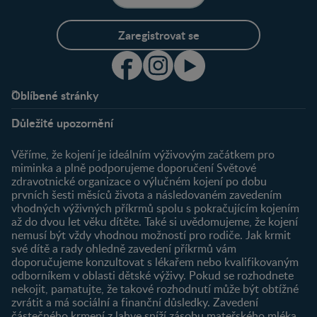
Zaregistrovat se
Oblíbené stránky
Podpora
Klub
Důležité upozornění
O nás
Výhody členství
Můj účet
Věříme, že kojení je ideálním výživovým začátkem pro
Registrace
miminka a plně podporujeme doporučení Světové
zdravotnické organizace o výlučném kojení po dobu
Newsletter
prvních šesti měsíců života a následovaném zavedením
Přihlášení
vhodných výživných příkrmů spolu s pokračujícím kojením
až do dvou let věku dítěte. Také si uvědomujeme, že kojení
Produkty
nemusí být vždy vhodnou možností pro rodiče. Jak krmit
Najít produkt
své dítě a rady ohledně zavedení příkrmů vám
doporučujeme konzultovat s lékařem nebo kvalifikovaným
odborníkem v oblasti dětské výživy. Pokud se rozhodnete
nekojit, pamatujte, že takové rozhodnutí může být obtížné
zvrátit a má sociální a finanční důsledky. Zavedení
částečného krmení z lahve sníží zásobu mateřského mléka.