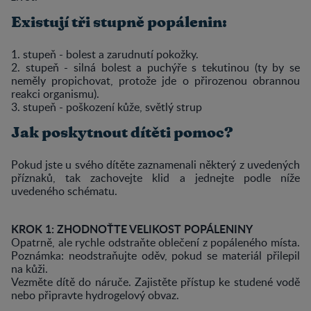
Existují tři stupně popálenin:
1. stupeň - bolest a zarudnutí pokožky.
2. stupeň - silná bolest a puchýře s tekutinou (ty by se
neměly propichovat, protože jde o přirozenou obrannou
reakci organismu).
3. stupeň - poškození kůže, světlý strup
Jak poskytnout dítěti pomoc?
Pokud jste u svého dítěte zaznamenali některý z uvedených
příznaků, tak zachovejte klid a jednejte podle níže
uvedeného schématu.
KROK 1: ZHODNOŤTE VELIKOST POPÁLENINY
Opatrně, ale rychle odstraňte oblečení z popáleného místa.
Poznámka: neodstraňujte oděv, pokud se materiál přilepil
na kůži.
Vezměte dítě do náruče. Zajistěte přístup ke studené vodě
nebo připravte hydrogelový obvaz.