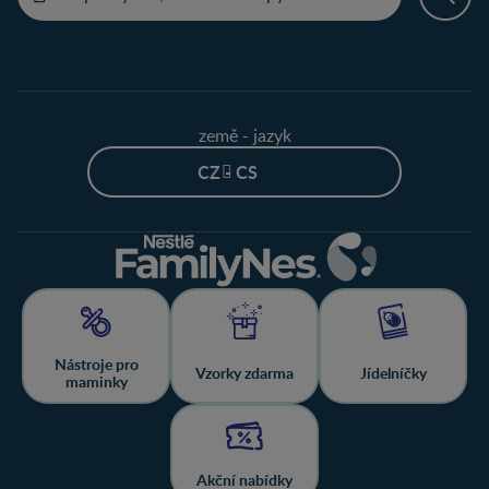
země - jazyk
CZ - CS
Nástroje pro
Vzorky zdarma
Jídelníčky
maminky
Akční nabídky