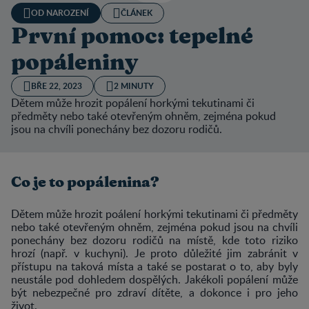
OD NAROZENÍ
ČLÁNEK
První pomoc: tepelné
popáleniny
BŘE 22, 2023
2 MINUTY
Dětem může hrozit popálení horkými tekutinami či
předměty nebo také otevřeným ohněm, zejména pokud
jsou na chvíli ponechány bez dozoru rodičů.
Co je to popálenina?
Dětem může hrozit poálení horkými tekutinami či předměty
nebo také otevřeným ohněm, zejména pokud jsou na chvíli
ponechány bez dozoru rodičů na místě, kde toto riziko
hrozí (např. v kuchyni). Je proto důležité jim zabránit v
přístupu na taková místa a také se postarat o to, aby byly
neustále pod dohledem dospělých. Jakékoli popálení může
být nebezpečné pro zdraví dítěte, a dokonce i pro jeho
život.