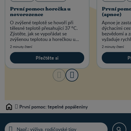
První pomoc: horečka u
První pomo
novorozence
(apnoe)
O zvýšené teplotě se hovoří při
Apnoe je zast
tělesné teplotě přesahující 37 °C.
dýchacími ces
Zjistěte, jak se vypořádat se
bezvědomí a z
zvýšenou teplotou a horečkou u
vyžaduje rychl
novorozence.
2 minuty čtení
2 minuty čtení
Přečtěte si
P
První pomoc: tepelné popáleniny
Home