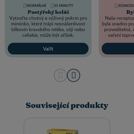
NORMÁLNÍ
35 MINUTY
JEDNOD
Pastýřský koláč
Ry
Vytvořte chutný a výživný pokrm pro
Naše receptur
miminko, které trápí nesnášenlivost
byla snadno po
bílkovin kravského mléka, sóji nebo
proveditelná, a
celiakie, může být oříšek.
vaření teprv
Vařit
Související produkty