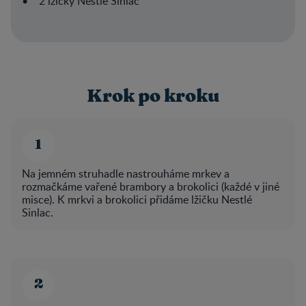
• 2 lžičky Nestlé Sinlac
Krok po kroku
Na jemném struhadle nastrouháme mrkev a
rozmačkáme vařené brambory a brokolici (každé v jiné
misce). K mrkvi a brokolici přidáme lžičku Nestlé
Sinlac.