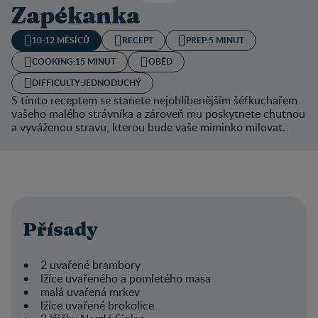
Zapékanka
10-12 MĚSÍCŮ
RECEPT
PREP:
5 MINUT
COOKING:
15 MINUT
OBĚD
DIFFICULTY:
JEDNODUCHÝ
S tímto receptem se stanete nejoblíbenějším šéfkuchařem
vašeho malého strávníka a zároveň mu poskytnete chutnou
a vyváženou stravu, kterou bude vaše miminko milovat.
Přísady
• 2 uvařené brambory
• lžíce uvařeného a pomletého masa
• malá uvařená mrkev
• lžíce uvařené brokolice