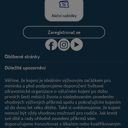
Akční nabídky
Zaregistrovat se
Oblíbené stránky
Podpora
Klub
Důležité upozornění
O nás
Výhody členství
Můj účet
Věříme, že kojení je ideálním výživovým začátkem pro
Registrace
miminka a plně podporujeme doporučení Světové
zdravotnické organizace o výlučném kojení po dobu
Newsletter
prvních šesti měsíců života a následovaném zavedením
Přihlášení
vhodných výživných příkrmů spolu s pokračujícím kojením
až do dvou let věku dítěte. Také si uvědomujeme, že kojení
Produkty
nemusí být vždy vhodnou možností pro rodiče. Jak krmit
Najít produkt
své dítě a rady ohledně zavedení příkrmů vám
doporučujeme konzultovat s lékařem nebo kvalifikovaným