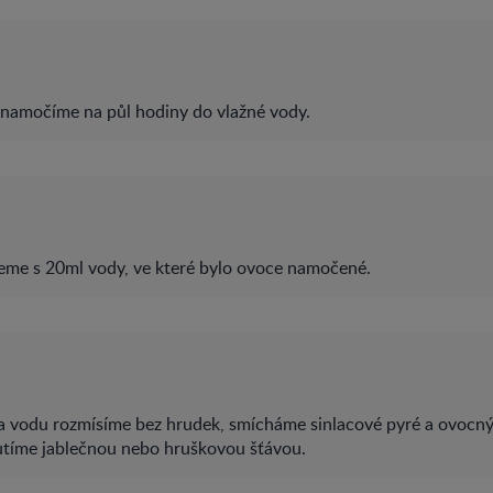
namočíme na půl hodiny do vlažné vody.
eme s 20ml vody, ve které bylo ovoce namočené.
 a vodu rozmísíme bez hrudek, smícháme sinlacové pyré a ovocný
tíme jablečnou nebo hruškovou šťávou.