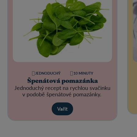
JEDNODUCHÝ
10 MINUTY
Špenátová pomazánka
Jednoduchý recept na rychlou svačinku
v podobě špenátové pomazánky.
Vařit