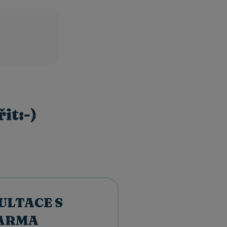
it:-)
ULTACE S
ARMA