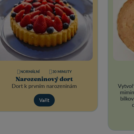
NORMÁLNÍ
30 MINUTY
Narozeninový dort
Dort k prvním narozeninám
Vytvoř
mimin
bílko
Vařit