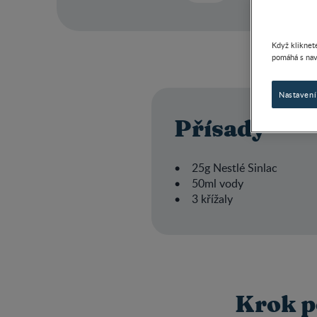
Když kliknete
pomáhá s nav
Nastavení
Přísady
• 25g Nestlé Sinlac
• 50ml vody
• 3 křížaly
Krok p