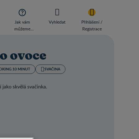

Jak vám
Vyhledat
Přihlášení /
můžeme
Registrace
pomoci?
o ovoce
OKING:
10 MINUT
SVAČINA
 jako skvělá svačinka.