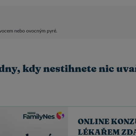
vocem nebo ovocným pyré.
dny, kdy nestihnete nic uvař
ONLINE KONZ
LÉKAŘEM ZD