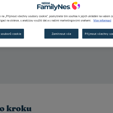
 na „Přijmout všechny soubory cookie“, poskytnete tím souhlas k jejich ukládání na vašem za
Více informací
igací na stránce, s analýzou využití dat a s našimi marketingovými snahami.
 souborů cookie
Zamítnout vše
Přijmout všechny so
o kroku