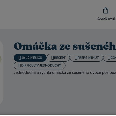

Koupit nyní
Omáčka ze sušenéh
10-12 MĚSÍCŮ
RECEPT
PREP:
5 MINUT
CO
DIFFICULTY:
JEDNODUCHÝ
Jednoduchá a rychlá omáčka ze sušeného ovoce poslouží