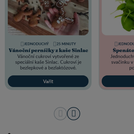
JEDNODUCHÝ
25 MINUTY
JEDNOD
Vánoční perníčky z kaše Sinlac
Špenát
Vánoční cukroví vytvořené ze
Jednoduchý
speciální kaše Sinlac. Cukroví je
svačinku 
bezlepkové a bezlaktózové.
p
Vařit