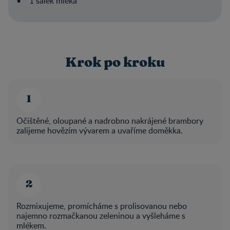
• 1 šálek mléka
Krok po kroku
Očištěné, oloupané a nadrobno nakrájené brambory
zalijeme hovězím vývarem a uvaříme doměkka.
Rozmixujeme, promícháme s prolisovanou nebo
najemno rozmačkanou zeleninou a vyšleháme s
mlékem.