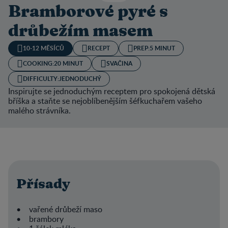
Bramborové pyré s
drůbežím masem
10-12 MĚSÍCŮ
RECEPT
PREP:
5 MINUT
COOKING:
20 MINUT
SVAČINA
DIFFICULTY:
JEDNODUCHÝ
Inspirujte se jednoduchým receptem pro spokojená dětská
bříška a staňte se nejoblíbenějším šéfkuchařem vašeho
malého strávníka.
Přísady
• vařené drůbeží maso
• brambory