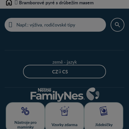
Bramborové pyré s drůbežím masem
Home
země - jazyk
CZ - CS
Nástroje pro
Vzorky zdarma
Jídelníčky
maminky