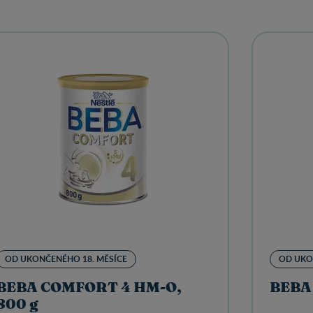
OD UKONČENÉHO 18. MĚSÍCE
OD UKO
BEBA COMFORT 4 HM-O,
BEBA
800 g