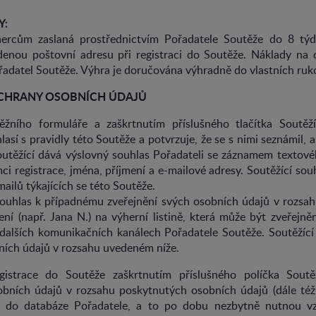
Y:
ercům zaslaná prostřednictvím Pořadatele Soutěže do 8 tý
enou poštovní adresu při registraci do Soutěže. Náklady na
řadatel Soutěže. Výhra je doručována výhradně do vlastních ruk
OCHRANY OSOBNÍCH ÚDAJŮ
žního formuláře a zaškrtnutím příslušného tlačítka Soutěží
así s pravidly této Soutěže a potvrzuje, že se s nimi seznámil, a 
outěžící dává výslovný souhlas Pořadateli se záznamem textov
i registrace, jména, příjmení a e-mailové adresy. Soutěžící souh
ailů týkajících se této Soutěže.
souhlas k případnému zveřejnění svých osobních údajů v rozsah
ní (např. Jana N.) na výherní listině, která může být zveřejn
dalších komunikačních kanálech Pořadatele Soutěže. Soutěžící
ních údajů v rozsahu uvedeném níže.
istrace do Soutěže zaškrtnutím příslušného políčka Soutěž
bních údajů v rozsahu poskytnutých osobních údajů (dále též 
ím do databáze Pořadatele, a to po dobu nezbytně nutnou v