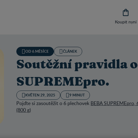

Koupit nyní
OD 6.MĚSÍCE
ČLÁNEK
Soutěžní pravidla 
SUPREMEpro.
KVĚTEN 29, 2025
9 MINUT
Pojďte si zasoutěžit o 6 plechovek
BEBA SUPREMEpro, 6
(800 g)