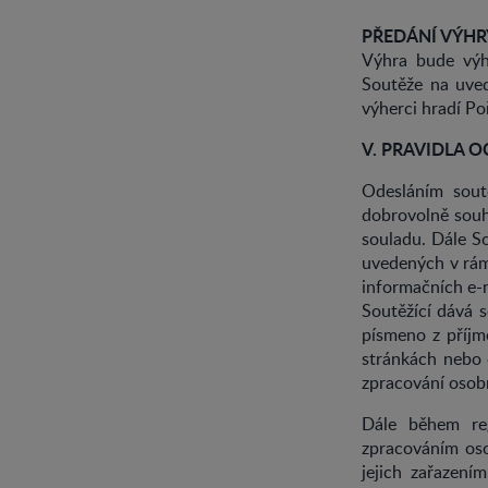
PŘEDÁNÍ VÝHR
Výhra bude výh
Soutěže na uved
výherci hradí Po
V. PRAVIDLA 
Odesláním soutě
dobrovolně souhl
souladu. Dále S
uvedených v rámc
informačních e-m
Soutěžící dává 
písmeno z příjme
stránkách nebo 
zpracování osob
Dále během reg
zpracováním oso
jejich zařazen