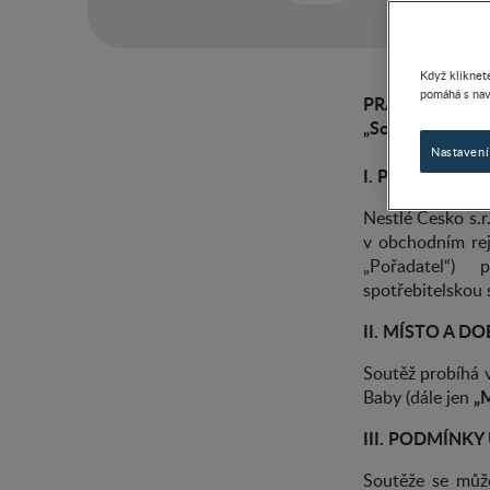
Když kliknete
pomáhá s nav
PRAVIDLA SPO
„Soutěž o BEB
Nastavení
I. POŘADATEL
Nestlé Česko s.
v obchodním rej
„Pořadatel“)
spotřebitelskou
II. MÍSTO A D
Soutěž probíhá 
„
Baby (dále jen
III. PODMÍNKY
Soutěže se může