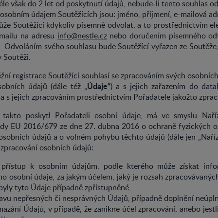
éle však do 2 let od poskytnutí údajů, nebude-li tento souhlas od
sobním údajem Soutěžících jsou: jméno, příjmení, e-mailová ad
že Soutěžící kdykoliv písemně odvolat, a to prostřednictvím el
-mailu na adresu
info@nestle.cz
nebo doručením písemného odv
. Odvoláním svého souhlasu bude Soutěžící vyřazen ze Soutěže,
 Soutěži.
ní registrace Soutěžící souhlasí se zpracováním svých osobníc
Údaje“
obních údajů (dále též „
) a s jejich zařazením do data
 a s jejich zpracováním prostřednictvím Pořadatele jakožto zprac
ý takto poskytl Pořadateli osobní údaje, má ve smyslu Nař
dy EU 2016/679 ze dne 27. dubna 2016 o ochraně fyzických os
sobních údajů a o volném pohybu těchto údajů (dále jen „Naříz
 zpracování osobních údajů:
ístup k osobním údajům, podle kterého může získat infor
ho osobní údaje, za jakým účelem, jaký je rozsah zpracovávanýc
byly tyto Údaje případně zpřístupněné,
vu nepřesných či nesprávných Údajů, případně doplnění neúpl
ání Údajů, v případě, že zanikne účel zpracování, anebo jestl