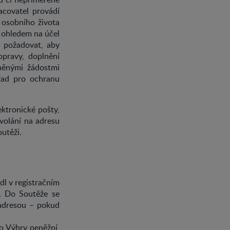
acovatel provádí
 osobního života
s ohledem na účel
o požadovat, aby
opravy, doplnění
vněnými žádostmi
řad pro ochranu
ektronické pošty,
olání na adresu
utěži.
dl v registračním
o. Do Soutěže se
 adresou – pokud
o Výhry peněžní,