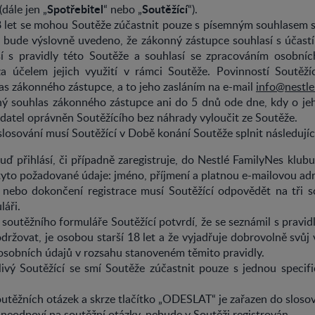
Spotřebitel
Soutěžící
dále jen „
“ nebo „
“).
 let se mohou Soutěže zúčastnit pouze s písemným souhlasem
 bude výslovně uvedeno, že zákonný zástupce souhlasí s účast
sí s pravidly této Soutěže a souhlasí se zpracováním osobníc
a účelem jejich využití v rámci Soutěže. Povinností Soutěžíc
as zákonného zástupce, a to jeho zasláním na e-mail
info@nestle
ný souhlas zákonného zástupce ani do 5 dnů ode dne, kdy o jeh
datel oprávněn Soutěžícího bez náhrady vyloučit ze Soutěže.
slosování musí Soutěžící v Době konání Soutěže splnit následujíc
uď přihlásí, či případně zaregistruje, do Nestlé FamilyNes klubu.
tyto požadované údaje: jméno, příjmení a platnou e-mailovou ad
í nebo dokončení registrace musí Soutěžící odpovědět na tři s
láři.
soutěžního formuláře Soutěžící potvrdí, že se seznámil s pravid
održovat, je osobou starší 18 let a že vyjadřuje dobrovolně svůj
osobních údajů v rozsahu stanoveném těmito pravidly.
livý Soutěžící se smí Soutěže zúčastnit pouze s jednou specif
outěžních otázek a skrze tlačítko „ODESLAT“ je zařazen do sloso
 neodpoví na soutěžní otázky, nebude v Soutěži registrován.