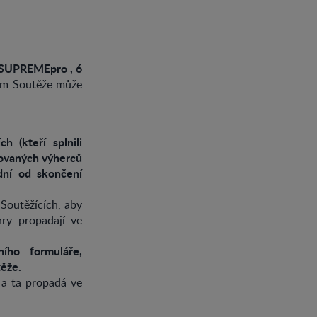
 SUPREMEpro , 6
hem Soutěže může
 (kteří splnili
sovaných výherců
dní od skončení
 Soutěžících, aby
ry propadají ve
.
ího formuláře,
ěže.
 a ta propadá ve