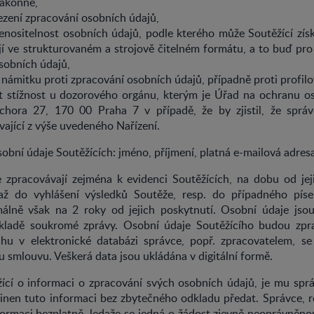
zákonně,
ení zpracování osobních údajů,
ositelnost osobních údajů, podle kterého může Soutěžící získ
jí ve strukturovaném a strojově čitelném formátu, a to buď pr
sobních údajů,
ámitku proti zpracování osobních údajů, případně proti profilo
stížnost u dozorového orgánu, kterým je Úřad na ochranu os
chora 27, 170 00 Praha 7 v případě, že by zjistil, že správ
vající z výše uvedeného Nařízení.
bní údaje Soutěžících: jméno, příjmení, platná e-mailová adresa
 zpracovávají zejména k evidenci Soutěžících, na dobu od jej
až do vyhlášení výsledků Soutěže, resp. do případného pís
álně však na 2 roky od jejich poskytnutí. Osobní údaje jso
ákladě soukromé zprávy. Osobní údaje Soutěžícího budou zpr
u v elektronické databázi správce, popř. zpracovatelem, s
u smlouvu. Veškerá data jsou ukládána v digitální formě.
žící o informaci o zpracování svých osobních údajů, je mu sprá
inen tuto informaci bez zbytečného odkladu předat. Správce, r
ormaci bezplatně, ledaže se jedná o žádost zjevně neoprávněno