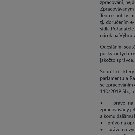
zpracování, nejd
Zpracovávaným o
Tento souhlas mů
tj. doručením e
sídla Pořadatele
nárok na Výhru v
Odesláním soutěž
poskytnutých os
jakožto správce,
Soutěžící, kter
parlamentu a Ra
se zpracováním o
110/2019 Sb., o
• právo na př
zpracovávány je
a komu dalšímu 
• právo na opra
• právo na vymaz