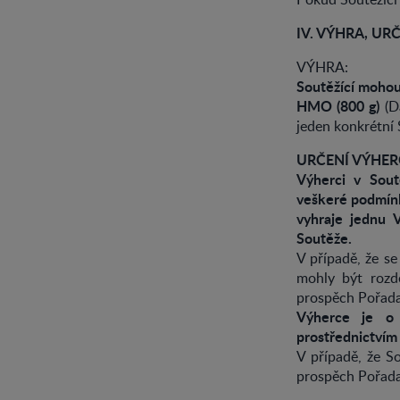
IV. VÝHRA, UR
VÝHRA:
Soutěžící moho
HMO (800 g)
(D
jeden konkrétní 
URČENÍ VÝHER
Výherci v Sout
veškeré podmínk
vyhraje jednu 
Soutěže.
V případě, že se
mohly být rozd
prospěch Pořadat
Výherce je o 
prostřednictvím
V případě, že S
prospěch Pořadat