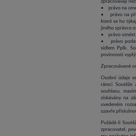
zpracovávají ne
• právo na omez
• právo na přen
které se ho týka
jiného správce o
• právo vznést n
• právo podat 
sídlem Pplk. So
povinnosti vyplý
Zpracovávané oso
Osobní údaje se
rámci Soutěže 
souhlasu, maxim
získávány na z
uvedeném rozsah
uzavře příslušno
Požádá-li Soutě
zpracovatel, pov
mu poskytne inf