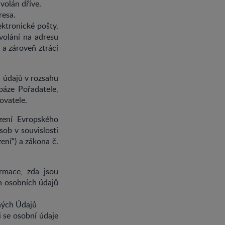
volán dříve.
resa.
ektronické pošty,
olání na adresu
 a zároveň ztrácí
h údajů v rozsahu
báze Pořadatele,
ovatele.
ízení Evropského
ob v souvislosti
ení“) a zákona č.
mace, zda jsou
h osobních údajů
ných Údajů
i se osobní údaje