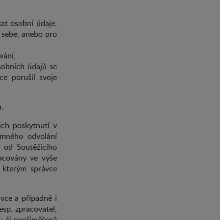
at osobní údaje,
o sebe, anebo pro
vání,
obních údajů se
ce porušil svoje
.
ich poskytnutí v
emného odvolání
u od Soutěžícího
acovány ve výše
e kterým správce
vce a případně i
esp. zpracovatel,
u či nepřiměřeně