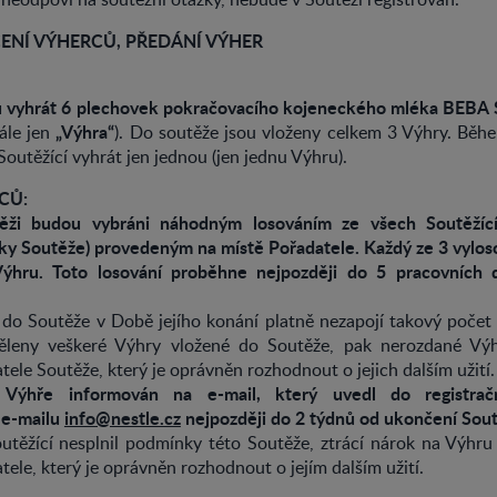
ČENÍ VÝHERCŮ, PŘEDÁNÍ VÝHER
u vyhrát 6 plechovek pokračovacího kojeneckého mléka BEBA
„Výhra“
ále jen
). Do soutěže jsou vloženy celkem 3 Výhry. Bě
Soutěžící vyhrát jen jednou (jen jednu Výhru).
CŮ:
ěži budou vybráni náhodným losováním ze všech Soutěžících
y Soutěže) provedeným na místě Pořadatele. Každý ze 3 vylo
Výhru. Toto losování proběhne nejpozději do 5 pracovních 
 do Soutěže v Době jejího konání platně nezapojí takový počet
ěleny veškeré Výhry vložené do Soutěže, pak nerozdané Výh
ele Soutěže, který je oprávněn rozhodnout o jejich dalším užití
Výhře informován na e-mail, který uvedl do registračn
 e-mailu
info@nestle.cz
nejpozději do 2 týdnů od ukončení Sout
outěžící nesplnil podmínky této Soutěže, ztrácí nárok na Výhru
ele, který je oprávněn rozhodnout o jejím dalším užití.