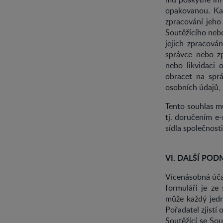
opakovanou. Kaž
zpracování jeho
Soutěžícího nebo
jejich zpracová
správce nebo zp
nebo likvidaci 
obracet na spr
osobních údajů, 
Tento souhlas mů
tj. doručením e
sídla společnost
VI. DALŠÍ PO
Vícenásobná účas
formuláři je ze
může každý jedn
Pořadatel zjistí
Soutěžící se So