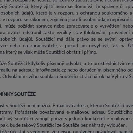
dý Soutěžící, který zjistí nebo se domnívá, že správce či zpr
 osobních údajů, které je v rozporu s ochranou soukromého a
 v rozporu se zákonem, zejména jsou-li osobní údaje nepřesné 
ní, může požádat správce nebo zpracovatele o vysvětlení neb
racovatel odstranil takto vzniklý stav (blokování, provedení 
osobních údajů). Soutěžící má dále právo se se svými oprá
ávce nebo na zpracovatele, a pokud jim nevyhoví, tak na Ú
na který se však může Soutěžící obrátit i přímo.
že Soutěžící kdykoliv písemně odvolat, a to prostřednictvím el
-mailu na adresu:
info@nestle.cz
nebo doručením písemného odv
i. Odvoláním svého souhlasu Soutěžící ztrácí nárok na Výhru v So
DMÍNKY SOUTĚŽE
t v Soutěži není možná. E-mailová adresa, kterou Soutěžící uve
 strany Pořadatele považovaná e-mailovou adresu Soutěžícíh
otlivý Soutěžící zapojit pouze s jednou konkrétní e-mailovou
 opak, bude takový Soutěžící ze Soutěže bez náhrady vyloučen.
utěže účastní s vědomím, že nejsou oprávněni požadovat namíst