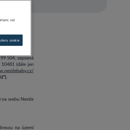
řízení, což
ubory cookie
 99 504, zapsaná
 10481 (dále jen
w.nestlebaby.cz/
ž“).
) na webu Nestle
adresou na území