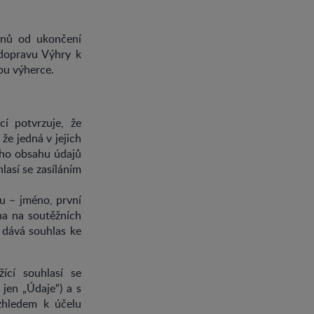
dnů od ukončení
 dopravu Výhry k
ou výherce.
cí potvrzuje, že
že jedná v jejich
ého obsahu údajů
lasí se zasíláním
u – jméno, první
ěna na soutěžních
 dává souhlas ke
ící souhlasí se
jen „Údaje“) a s
zhledem k účelu