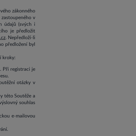
 svého zákonného
í zastoupeného v
h údajů (svých i
ího je předložit
.cz
. Nepředloží-li
o předložení byl
í kroky:
 Při registraci je
resu.
outěžní otázky v
ly této Soutěže a
 výslovný souhlas
ickou e-mailovou
vání.