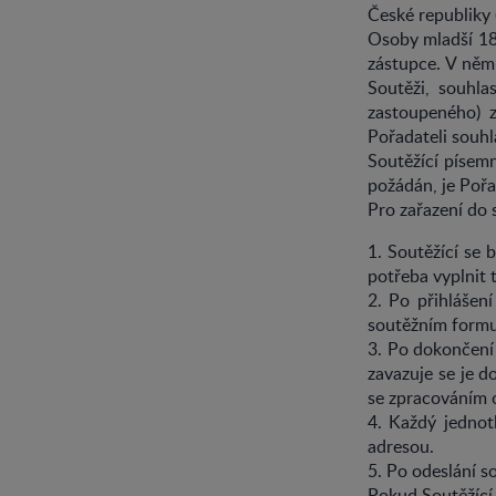
České republiky (
Osoby mladší 18
zástupce. V něm
Soutěži, souhla
zastoupeného) z
Pořadateli souhl
Soutěžící písem
požádán, je Pořa
Pro zařazení do 
1. Soutěžící se b
potřeba vyplnit 
2. Po přihlášen
soutěžním formu
3. Po dokončení 
zavazuje se je d
se zpracováním 
4. Každý jednot
adresou.
5. Po odeslání s
Pokud Soutěžící