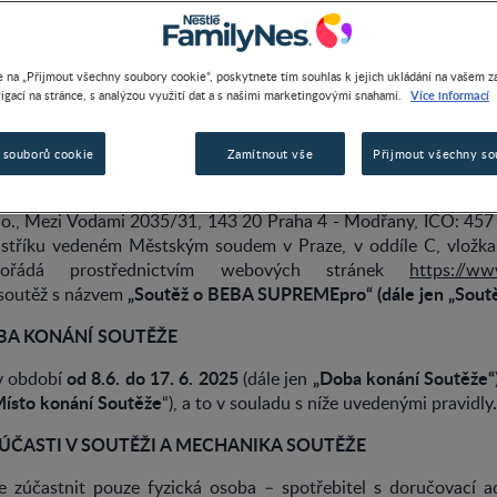
 na „Přijmout všechny soubory cookie“, poskytnete tím souhlas k jejich ukládání na vašem za
Více informací
igací na stránce, s analýzou využití dat a s našimi marketingovými snahami.
TŘEBITELSKÉ SOUTĚŽE
A SUPREMEpro
”
 souborů cookie
Zamítnout vše
Přijmout všechny so
 SOUTĚŽE A NÁZEV SOUTĚŽE
r.o., Mezi Vodami 2035/31, 143 20 Praha 4 - Modřany, IČO: 457
stříku vedeném Městským soudem v Praze, v oddíle C, vložka
 pořádá prostřednictvím webových stránek
https://ww
„Soutěž o BEBA SUPREMEpro“ (dále jen „Soutě
 soutěž s názvem
OBA KONÁNÍ SOUTĚŽE
od 8.6. do 17. 6. 2025
„Doba konání Soutěže“
v období
(dále jen
Místo konání Soutěže
“), a to v souladu s níže uvedenými pravidly.
 ÚČASTI V SOUTĚŽI A MECHANIKA SOUTĚŽE
 zúčastnit pouze fyzická osoba – spotřebitel s doručovací 