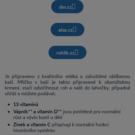
dm.cz
alza.cz
rohlik.cz
Je připraveno z kvalitního mléka a zahuštěné oblíbenou
kaší. Mlíčko s kaší je takto připravené k okamžitému
krmení, stačí odstřihnout roh a nalít do lahvičky, případně
ohřát a můžete podávat.
13 vitamínů
Vápník** a vitamín D**
jsou potřebné pro normální
růst a vývin kostí u dětí
Zinek a vitamín C
přispívají k normální funkci
imunitního systému