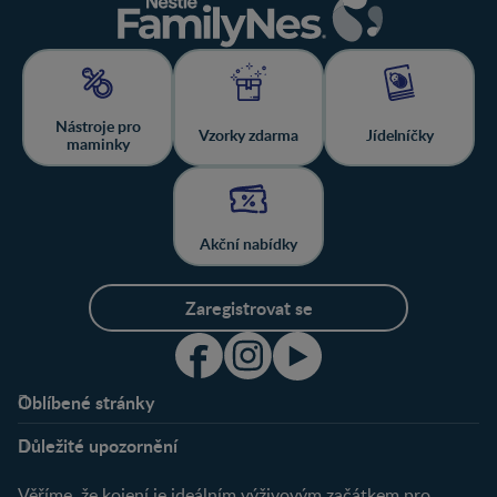
Nástroje pro
Vzorky zdarma
Jídelníčky
maminky
Akční nabídky
Zaregistrovat se
Oblíbené stránky
Podpora
Klub
Důležité upozornění
O nás
Výhody členství
Můj účet
Věříme, že kojení je ideálním výživovým začátkem pro