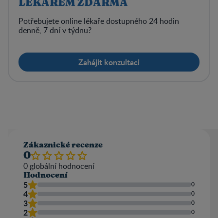
LÉKAŘEM ZDARMA
Potřebujete online lékaře dostupného 24 hodin
denně, 7 dní v týdnu?
Zahájit konzultaci
Zákaznické recenze
0
0
globální hodnocení
Hodnocení
5
0
4
0
3
0
2
0