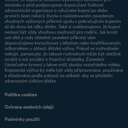
Registrace
miminka a plně podporujeme doporučení Světové
zdravotnické organizace o výlučném kojení po dobu
Newsletter
prvních šesti měsíců života a následovaném zavedením
Přihlášení
vhodných výživných příkrmů spolu s pokračujícím kojením
až do dvou let věku dítěte. Také si uvědomujeme, že kojení
Produkty
nemusí být vždy vhodnou možností pro rodiče. Jak krmit
Najít produkt
své dítě a rady ohledně zavedení příkrmů vám
doporučujeme konzultovat s lékařem nebo kvalifikovaným
odborníkem v oblasti dětské výživy. Pokud se rozhodnete
nekojit, pamatujte, že takové rozhodnutí může být obtížné
zvrátit a má sociální a finanční důsledky. Zavedení
částečného krmení z lahve sníží zásobu mateřského mléka.
Kojenecká výživa by měla být vždy připravována, používána
a skladována podle pokynů na etiketě, aby se předešlo
zdravotním rizikům dítěte.
Politika cookies
Ochrana osobních údajů
Podmínky použití