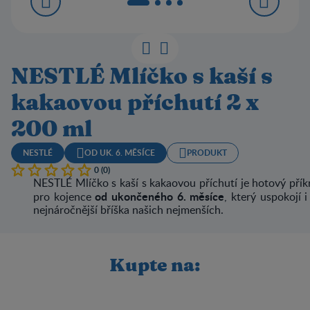
NESTLÉ Mlíčko s kaší s
kakaovou příchutí 2 x
200 ml
NESTLÉ
OD UK. 6. MĚSÍCE
PRODUKT
0 (0)
NESTLÉ Mlíčko s kaší s kakaovou příchutí je hotový pří
od ukončeného 6. měsíce
pro kojence
, který uspokojí i
nejnáročnější bříška našich nejmenších.
Kupte na: