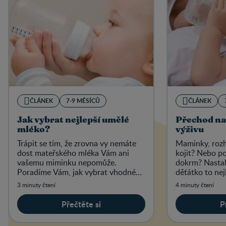
ČLÁNEK
7-9 MĚSÍCŮ
ČLÁNEK
Jak vybrat nejlepší umělé
Přechod na
mléko?
výživu
Trápit se tím, že zrovna vy nemáte
Maminky, rozho
dost mateřského mléka Vám ani
kojit? Nebo po
vašemu miminku nepomůže.
dokrm? Nastal
Poradíme Vám, jak vybrat vhodné
děťátko to nej
umělé mléko pro Vaše miminko.
mléko.
3 minuty čtení
4 minuty čtení
Přečtěte si
P