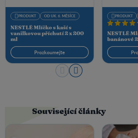
PRODUKT
OD UK. 6. MĚSÍCE
PRODUKT
NESTLÉ Mlíčko s kaší​ s
vanilkovou příchutí 2 x 200
NESTLÉ Mlí
ml
banánové 2
Prozkoumejte
Pr
Související články