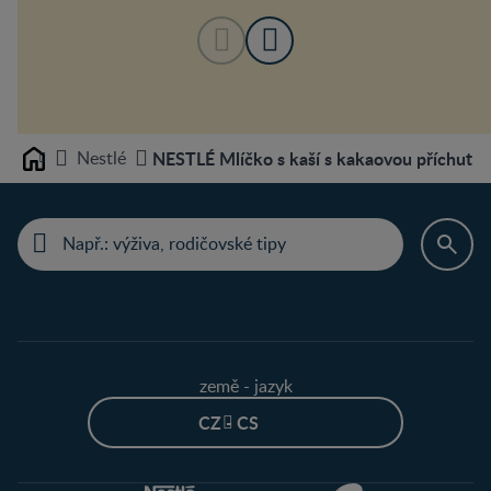
Nestlé
NESTLÉ Mlíčko s kaší s kakaovou příchutí 2
Home
země - jazyk
CZ - CS