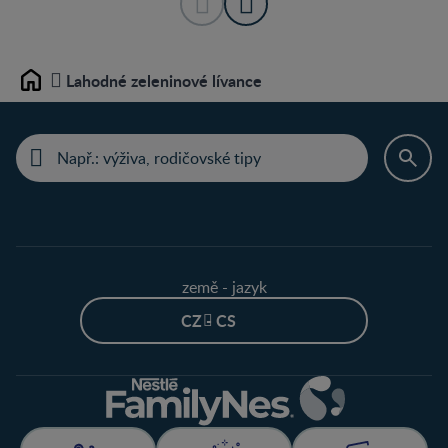
Lahodné zeleninové lívance
Home
země - jazyk
CZ - CS