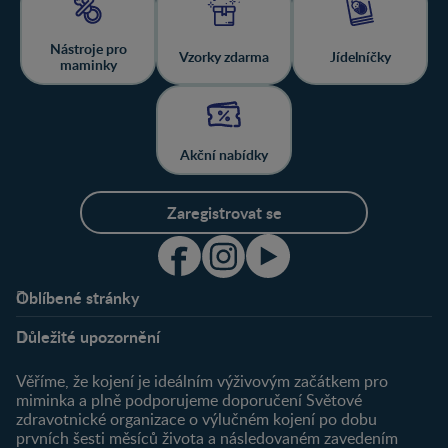
Nástroje pro
Vzorky zdarma
Jídelníčky
maminky
Akční nabídky
Zaregistrovat se
Oblíbené stránky
Podpora
Klub
Důležité upozornění
O nás
Výhody členství
Můj účet
Věříme, že kojení je ideálním výživovým začátkem pro
Registrace
miminka a plně podporujeme doporučení Světové
zdravotnické organizace o výlučném kojení po dobu
Newsletter
prvních šesti měsíců života a následovaném zavedením