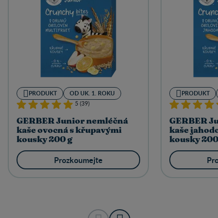
PRODUKT
OD UK. 1. ROKU
PRODUKT
5 (39)
GERBER Junior nemléčná
GERBER Ju
kaše ovocná s křupavými
kaše jahod
kousky 200 g
kousky 200
Prozkoumejte
Pr