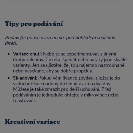
Tipy pro podávání
Podávejte pouze usazenému, pod dohledem sedícímu
dítěti.
Variace chutí:
Nebojte se experimentovat s jinými
druhy zeleniny. Cuketa, špenát nebo batáty jsou skvělé
varianty. Jen se ujistěte, že jsou najemno nastrouhané
nebo nasekané, aby se dobře propekly.
Skladování:
Pokud vám lívance zbydou, uložte je do
vzduchotěsné nádoby do lednice až na dva dny.
Můžete je také zmrazit pro delší uchování. Před
podáváním je jednoduše ohřejte v mikrovlnce nebo
toastovači.
Kreativní variace