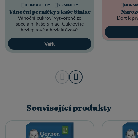
JEDNODUCHÝ
25 MINUTY
NORMÁ
Vánoční perníčky z kaše Sinlac
Naroz
Vánoční cukroví vytvořené ze
Dort k p
speciální kaše Sinlac. Cukroví je
bezlepkové a bezlaktózové.
Vařit
Související produkty