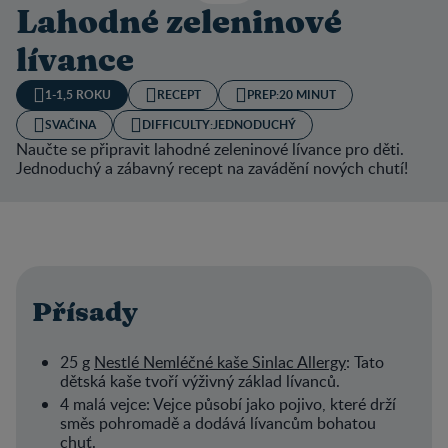
Lahodné zeleninové
lívance
1-1,5 ROKU
RECEPT
PREP:
20 MINUT
SVAČINA
DIFFICULTY:
JEDNODUCHÝ
Naučte se připravit lahodné zeleninové lívance pro děti.
Jednoduchý a zábavný recept na zavádění nových chutí!
Přísady
25 g
Nestlé Nemléčné kaše Sinlac Allergy
: Tato
dětská kaše tvoří výživný základ lívanců.
4 malá vejce: Vejce působí jako pojivo, které drží
směs pohromadě a dodává lívancům bohatou
chuť.