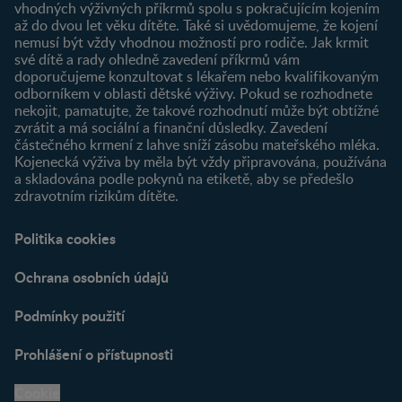
Přihlášení
vhodných výživných příkrmů spolu s pokračujícím kojením
až do dvou let věku dítěte. Také si uvědomujeme, že kojení
Produkty
nemusí být vždy vhodnou možností pro rodiče. Jak krmit
Najít produkt
své dítě a rady ohledně zavedení příkrmů vám
doporučujeme konzultovat s lékařem nebo kvalifikovaným
odborníkem v oblasti dětské výživy. Pokud se rozhodnete
nekojit, pamatujte, že takové rozhodnutí může být obtížné
zvrátit a má sociální a finanční důsledky. Zavedení
částečného krmení z lahve sníží zásobu mateřského mléka.
Kojenecká výživa by měla být vždy připravována, používána
a skladována podle pokynů na etiketě, aby se předešlo
zdravotním rizikům dítěte.
Politika cookies
Ochrana osobních údajů
Podmínky použití
Prohlášení o přístupnosti
Cookie