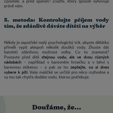
z postele, a před spaním? Zvažte, který způsob vyhovuje
právě vám.
5. metoda: Kontrolujte příjem vody
tím, že zdánlivě dáváte dítěti na výběr
Někdy je zapotřebí malý psychologický trik, abyste děťátko
přiměli vypít alespoň několik doušků vody. Zkuste dát
batoleti zdánlivou možnost volby. Co to znamená?
stejnou vodu, ale ve dvou různých
Postavte před dítě
nádobách
– například v barevném hrnečku a v lahvi s
zeptejte, co si dnes
barevnou etiketou – a pak se ho
vybere k pití.
Vaše maličké se určitě pro něco rozhodne a
vy mu tak chytře dodáte vodu, kterou potřebuje.
Doufáme, že...