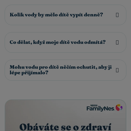
Kolik vody by mělo dítě vypít denně?
Co dělat, když moje dítě vodu odmítá?
Mohu vodu pro dítě něčím ochutit, aby ji
lépe přijímalo?