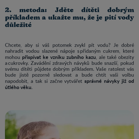
2. metoda: Jděte dítěti dobrým
příkladem a ukažte mu, že je pití vody
důležité
Chcete, aby si váš potomek zvykl pít vodu? Je dobré
nahradit vodou slazené nápoje s přidaným cukrem, které
přispívat ke vzniku zubního kazu
mohou
, ale také obezity
a cukrovky. Zavádění zdravých návyků bude snazší, pokud
svému dítěti půjdete dobrým příkladem. Vaše ratolest vás
bude jistě pozorně sledovat a bude chtít vaši volbu
správné návyky již od
napodobit, a tak si začne vytvářet
útlého věku
.