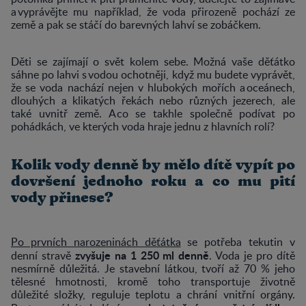
a vyprávějte mu například, že voda přirozeně pochází ze
země a pak se stáčí do barevných lahví se zobáčkem.
Děti se zajímají o svět kolem sebe. Možná vaše děťátko
sáhne po lahvi s vodou ochotněji, když mu budete vyprávět,
že se voda nachází nejen v hlubokých mořích a oceánech,
dlouhých a klikatých řekách nebo různých jezerech, ale
také uvnitř země. A co se takhle společně podívat po
pohádkách, ve kterých voda hraje jednu z hlavních rolí?
Kolik vody denně by mělo dítě vypít po
dovršení jednoho roku a co mu pití
vody přinese?
Po prvních narozeninách děťátka
se potřeba tekutin v
zvyšuje na 1 250 ml denně
denní stravě
. Voda je pro dítě
nesmírně důležitá. Je stavební látkou, tvoří až 70 % jeho
tělesné hmotnosti, kromě toho transportuje životně
důležité složky, reguluje teplotu a chrání vnitřní orgány.