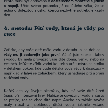
v dostatečném množství s jídlem
Proto musí být dodávána
a nápoji.
Učte svého potomka již od útlého věku, že se
jedná o důležitou složku, kterou nezbytně potřebuje každý
den.
4. metoda: Pití vody, která je vždy po
ruce
Zařiďte, aby vaše dítě mělo vodu v dosahu a na dohled –
vždy mu ji podávejte jako první.
Ať už jste kdekoli, lahev
s vodou by měla provázet vaše dítě doma, venku nebo na
cestách. Můžete zřídit vodní koutek a určit místo na stolku
v dětském pokoji, kde bude dětská voda vždy k dispozici –
v lahvi se zobáčkem
například
, který usnadňuje pití a brání
rozlévání vody.
Každý den využívejte okamžiky, kdy má vaše dítě žízeň
(např. při intenzivní hře). Nabízejte osvěžující vodu a často
se ptejte, zda se chce dítě napít. Anebo co takhle zavést
malý rituál a nabídnout dítěti vodu, jakmile vstane