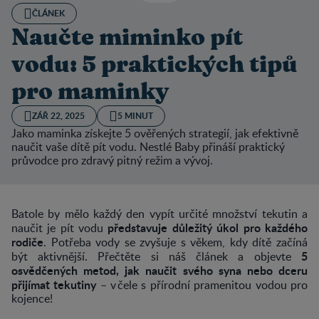
ČLÁNEK
Naučte miminko pít
vodu: 5 praktických tipů
pro maminky
ZÁŘ 22, 2025
5 MINUT
Jako maminka získejte 5 ověřených strategií, jak efektivně
naučit vaše dítě pít vodu. Nestlé Baby přináší praktický
průvodce pro zdravý pitný režim a vývoj.
Batole by mělo každý den vypít určité množství tekutin a
představuje důležitý úkol pro každého
naučit je pít vodu
rodiče
. Potřeba vody se zvyšuje s věkem, kdy dítě začíná
5
být aktivnější. Přečtěte si náš článek a objevte
osvědčených metod, jak naučit svého syna nebo dceru
přijímat tekutiny
– v čele s přírodní pramenitou vodou pro
kojence!