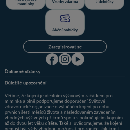
Vzorky zdarma
Jídelníčky
maminky
Akční nabídky
Zaregistrovat se
Oblíbené stránky
Podpora
Klub
Důležité upozornění
O nás
Výhody členství
Můj účet
Věříme, že kojení je ideálním výživovým začátkem pro
Registrace
miminka a plně podporujeme doporučení Světové
zdravotnické organizace o výlučném kojení po dobu
Newsletter
prvních šesti měsíců života a následovaném zavedením
Přihlášení
vhodných výživných příkrmů spolu s pokračujícím kojením
až do dvou let věku dítěte. Také si uvědomujeme, že kojení
Produkty
nemusí být vždy vhodnou možností pro rodiče. Jak krmit