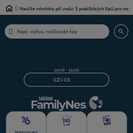
Naučte miminko pít vodu: 5 praktických tipů pro ma
Home
země - jazyk
CZ - CS
Nástroje pro