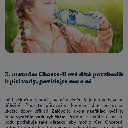
3. metoda: Chcete-li své dítě povzbudit
k pití vody, povídejte mu o ní
Děti, zejména ty starší, by měly vědět, že je pití vody velmi
důležité. Použijte přirovnání, kterému dítě porozumí,
Zalévejte spolu například květiny
ukažte dobrý příklad.
vyměňte vodu rybičkám
nebo
. Přitom se zmiňte o tom, že
vodu potřebuje také děťátko, aby mohlo růst. Chcete-li
potomka přimět k pití pramenité vody, udělejte to zajímavě