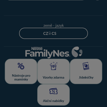
země - jazyk
CZ - CS
Nástroje pro
Vzorky zdarma
Jídelníčky
maminky
Akční nabídky