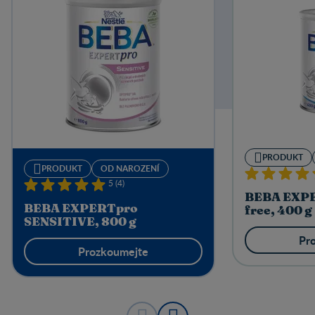
PRODUKT
PRODUKT
OD NAROZENÍ
5 (4)
BEBA EXPE
BEBA EXPERTpro
free, 400 g
SENSITIVE, 800 g
Pr
Prozkoumejte