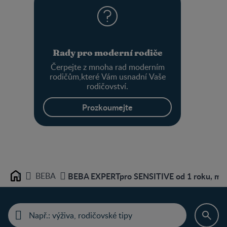
Rady pro moderní rodiče
Čerpejte z mnoha rad moderním
rodičům,které Vám usnadní Vaše
rodičovství.
Prozkoumejte
BEBA
BEBA EXPERTpro SENSITIVE od 1 roku, mléčn
Home