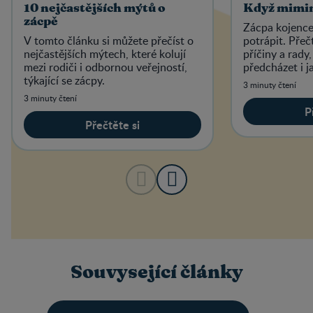
10 nejčastějších mýtů o
Když mimin
zácpě
Zácpa kojenc
V tomto článku si můžete přečíst o
potrápit. Přečt
nejčastějších mýtech, které kolují
příčiny a rady
mezi rodiči i odbornou veřejností,
předcházet i j
týkající se zácpy.
ulevit.
3 minuty čtení
3 minuty čtení
P
Přečtěte si
Souvysející články