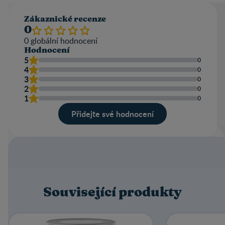
Zákaznické recenze
0
0
globální hodnocení
Hodnocení
5
0
4
0
3
0
2
0
1
0
Přidejte své hodnocení
Související produkty