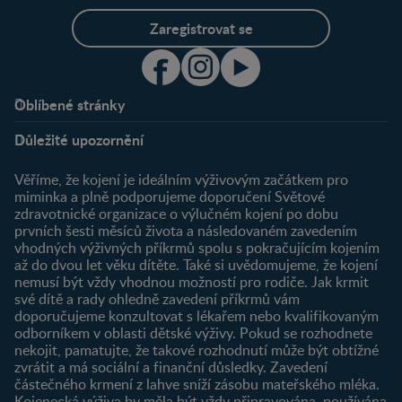
Zaregistrovat se
Oblíbené stránky
Podpora
Klub
Důležité upozornění
O nás
Výhody členství
Můj účet
Věříme, že kojení je ideálním výživovým začátkem pro
Registrace
miminka a plně podporujeme doporučení Světové
zdravotnické organizace o výlučném kojení po dobu
Newsletter
prvních šesti měsíců života a následovaném zavedením
Přihlášení
vhodných výživných příkrmů spolu s pokračujícím kojením
až do dvou let věku dítěte. Také si uvědomujeme, že kojení
Produkty
nemusí být vždy vhodnou možností pro rodiče. Jak krmit
Najít produkt
své dítě a rady ohledně zavedení příkrmů vám
doporučujeme konzultovat s lékařem nebo kvalifikovaným
odborníkem v oblasti dětské výživy. Pokud se rozhodnete
nekojit, pamatujte, že takové rozhodnutí může být obtížné
zvrátit a má sociální a finanční důsledky. Zavedení
částečného krmení z lahve sníží zásobu mateřského mléka.
Kojenecká výživa by měla být vždy připravována, používána