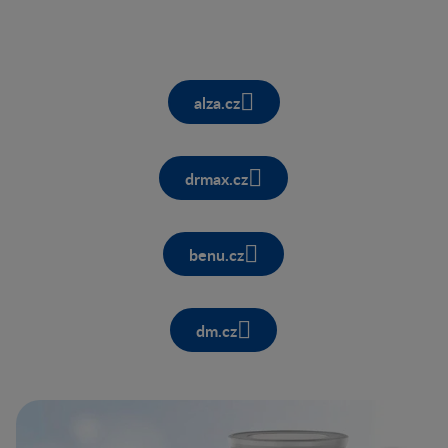
alza.cz
drmax.cz
benu.cz
dm.cz