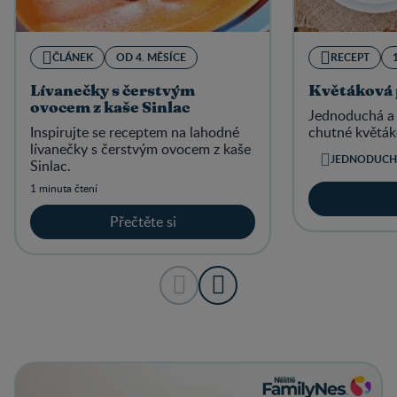
ČLÁNEK
OD 4. MĚSÍCE
RECEPT
Lívanečky s čerstvým
Květáková 
ovocem z kaše Sinlac
Jednoduchá a 
Inspirujte se receptem na lahodné
chutné květák
lívanečky s čerstvým ovocem z kaše
JEDNODUCH
Sinlac.
1 minuta čtení
Přečtěte si