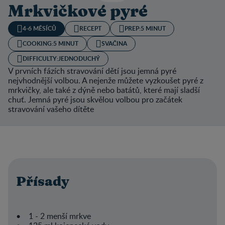
Mrkvičkové pyré
4-6 MĚSÍCŮ
RECEPT
PREP:
5 MINUT
COOKING:
5 MINUT
SVAČINA
DIFFICULTY:
JEDNODUCHÝ
V prvních fázích stravování dětí jsou jemná pyré
nejvhodnější volbou. A nejenže můžete vyzkoušet pyré z
mrkvičky, ale také z dýně nebo batátů, které mají sladší
chuť. Jemná pyré jsou skvělou volbou pro začátek
stravování vašeho dítěte
Přísady
• 1 - 2 menší mrkve