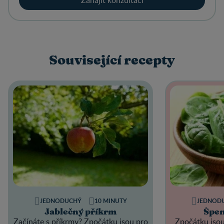
Související recepty
JEDNODUCHÝ
10 MINUTY
JEDNOD
Jablečný příkrm
Špen
Začínáte s příkrmy? Zpočátku jsou pro
Zpočátku jsou