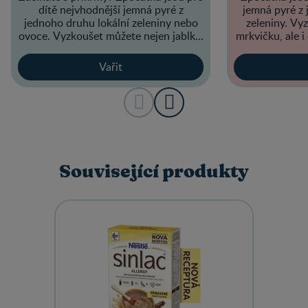
dítě nejvhodnější jemná pyré z
jemná pyré z 
jednoho druhu lokální zeleniny nebo
zeleniny. Vy
ovoce. Vyzkoušet můžete nejen jablka,
mrkvičku, ale i
ale i dýni nebo batáty, které mají sladší
mají
chuť.
Vařit
Související produkty