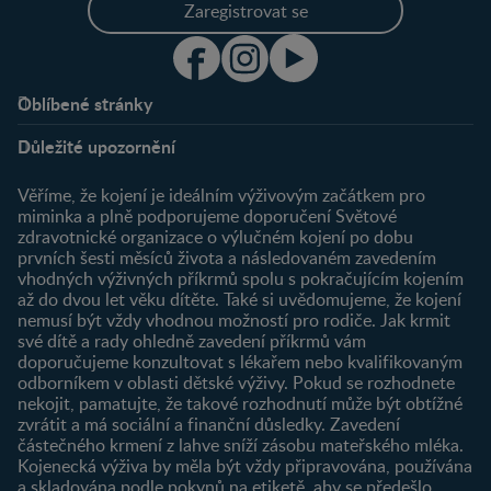
Zaregistrovat se
Oblíbené stránky
Podpora
Klub
Důležité upozornění
O nás
Výhody členství
Můj účet
Věříme, že kojení je ideálním výživovým začátkem pro
Registrace
miminka a plně podporujeme doporučení Světové
zdravotnické organizace o výlučném kojení po dobu
Newsletter
prvních šesti měsíců života a následovaném zavedením
Přihlášení
vhodných výživných příkrmů spolu s pokračujícím kojením
až do dvou let věku dítěte. Také si uvědomujeme, že kojení
Produkty
nemusí být vždy vhodnou možností pro rodiče. Jak krmit
Najít produkt
své dítě a rady ohledně zavedení příkrmů vám
doporučujeme konzultovat s lékařem nebo kvalifikovaným
odborníkem v oblasti dětské výživy. Pokud se rozhodnete
nekojit, pamatujte, že takové rozhodnutí může být obtížné
zvrátit a má sociální a finanční důsledky. Zavedení
částečného krmení z lahve sníží zásobu mateřského mléka.
Kojenecká výživa by měla být vždy připravována, používána
a skladována podle pokynů na etiketě, aby se předešlo