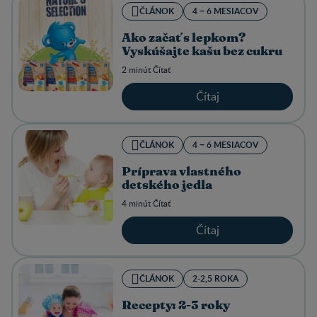
ČLÁNOK
4 − 6 MESIACOV
Ako začať s lepkom?
Vyskúšajte kašu bez cukru
2 minút Čítať
Čítaj
ČLÁNOK
4 − 6 MESIACOV
Príprava vlastného
detského jedla
4 minút Čítať
Čítaj
ČLÁNOK
2-2,5 ROKA
Recepty: 2-3 roky