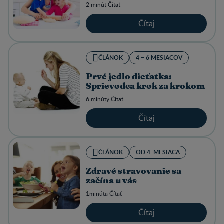
2 minút Čítať
Čítaj
ČLÁNOK
4 − 6 MESIACOV
Prvé jedlo dieťatka:
Sprievodca krok za krokom
6 minúty Čítať
Čítaj
ČLÁNOK
OD 4. MESIACA
Zdravé stravovanie sa
začína u vás
1minúta Čítať
Čítaj