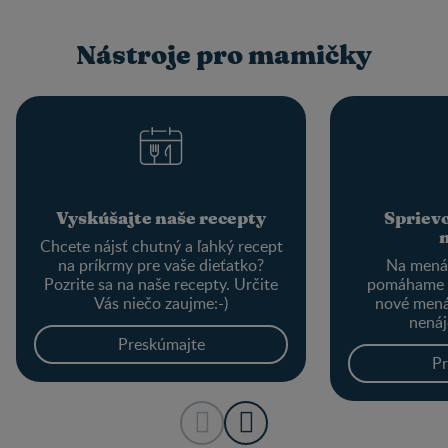
Nástroje pro mamičky
Vyskúšajte naše recepty
Spriev
Chcete nájsť chutný a ľahký recept
na príkrmy pre vaše dieťatko?
Na menác
Pozrite sa na naše recepty. Určite
pomáhame 
Vás niečo zaujme:-)
nové mená
nenáj
Preskúmajte
Pr