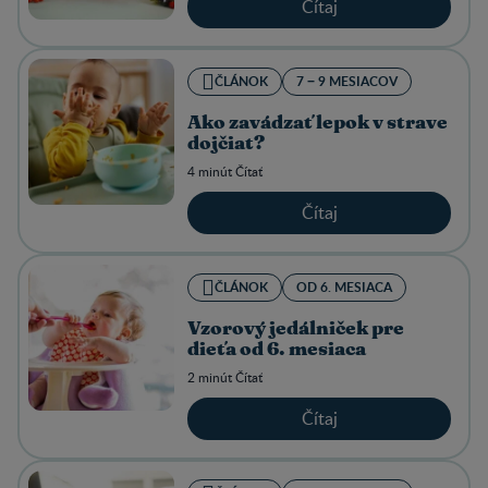
Čítaj
ČLÁNOK
7 − 9 MESIACOV
Ako zavádzať lepok v strave
dojčiat?
4 minút Čítať
Čítaj
ČLÁNOK
OD 6. MESIACA
Vzorový jedálniček pre
dieťa od 6. mesiaca
2 minút Čítať
Čítaj