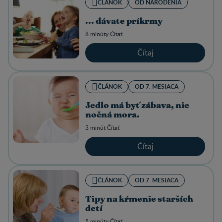
ČLÁNOK
OD NARODENIA
... dávate príkrmy
8 minúty Čítať
Čítaj
ČLÁNOK
OD 7. MESIACA
Jedlo má byť zábava, nie
nočná mora.
3 minút Čítať
Čítaj
ČLÁNOK
OD 7. MESIACA
Tipy na kŕmenie starších
detí
5 minúty Čítať