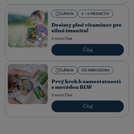
ČLÁNOK
4 − 6 MESIACOV
Desiaty plné vitamínov pre
silnú imunitu!
3 minút Čítať
Čítaj
ČLÁNOK
OD NARODENIA
Prvý krok k samostatnosti
s metódou BLW
3 minút Čítať
Čítaj