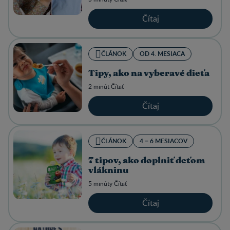
Čítaj
ČLÁNOK
OD 4. MESIACA
Tipy, ako na vyberavé dieťa
2 minút Čítať
Čítaj
ČLÁNOK
4 − 6 MESIACOV
7 tipov, ako doplniť deťom
vlákninu
5 minúty Čítať
Čítaj