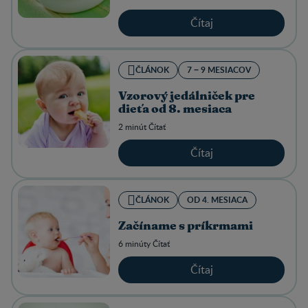
Čítaj
ČLÁNOK
7 − 9 MESIACOV
Vzorový jedálniček pre
dieťa od 8. mesiaca
2 minút Čítať
Čítaj
ČLÁNOK
OD 4. MESIACA
Začíname s príkrmami
6 minúty Čítať
Čítaj