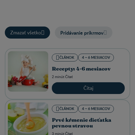
Zmazať všetko
Pridávanie príkrmov
ČLÁNOK
4 − 6 MESIACOV
Recepty: 4-6 mesiacov
2 minút Čítať
Čítaj
ČLÁNOK
4 − 6 MESIACOV
Prvé kŕmenie dieťatka
pevnou stravou
3 minút Čítať