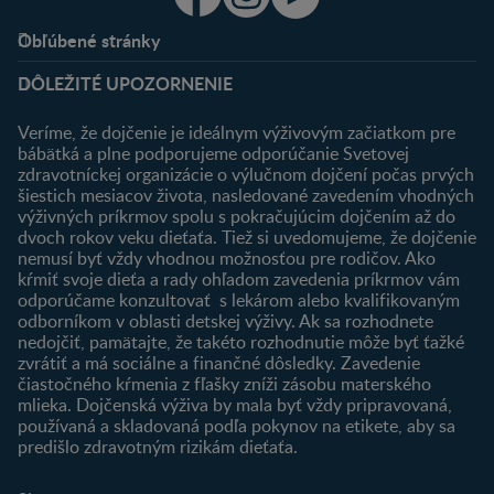
Obľúbené stránky
Podpora
Klub
DÔLEŽITÉ UPOZORNENIE
Výhody členstva
Môj účet
Veríme, že dojčenie je ideálnym výživovým začiatkom pre
Registrácia
bábätká a plne podporujeme odporúčanie Svetovej
zdravotníckej organizácie o výlučnom dojčení počas prvých
Newsletter
šiestich mesiacov života, nasledované zavedením vhodných
Prihlásenie
výživných príkrmov spolu s pokračujúcim dojčením až do
dvoch rokov veku dieťaťa. Tiež si uvedomujeme, že dojčenie
Produkty
nemusí byť vždy vhodnou možnosťou pre rodičov. Ako
Nájsť produkt
kŕmiť svoje dieťa a rady ohľadom zavedenia príkrmov vám
odporúčame konzultovať s lekárom alebo kvalifikovaným
odborníkom v oblasti detskej výživy. Ak sa rozhodnete
nedojčiť, pamätajte, že takéto rozhodnutie môže byť ťažké
zvrátiť a má sociálne a finančné dôsledky. Zavedenie
čiastočného kŕmenia z fľašky zníži zásobu materského
mlieka. Dojčenská výživa by mala byť vždy pripravovaná,
používaná a skladovaná podľa pokynov na etikete, aby sa
predišlo zdravotným rizikám dieťaťa.