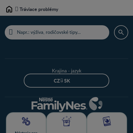
Tráviace problémy
Home
Krajina - jazyk
CZ - SK
Nástroje pre