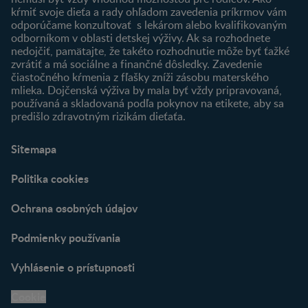
Nájsť produkt
kŕmiť svoje dieťa a rady ohľadom zavedenia príkrmov vám
odporúčame konzultovať s lekárom alebo kvalifikovaným
odborníkom v oblasti detskej výživy. Ak sa rozhodnete
nedojčiť, pamätajte, že takéto rozhodnutie môže byť ťažké
zvrátiť a má sociálne a finančné dôsledky. Zavedenie
čiastočného kŕmenia z fľašky zníži zásobu materského
mlieka. Dojčenská výživa by mala byť vždy pripravovaná,
používaná a skladovaná podľa pokynov na etikete, aby sa
predišlo zdravotným rizikám dieťaťa.
Sitemapa
Politika cookies
Ochrana osobných údajov
Podmienky používania
Vyhlásenie o prístupnosti
Cookie