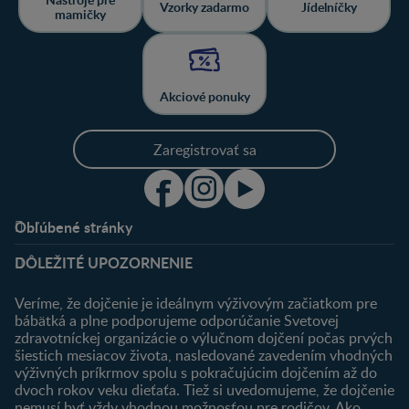
Vzorky zadarmo
Jídelníčky
mamičky
Akciové ponuky
Zaregistrovať sa
Obľúbené stránky
Podpora
Klub
DÔLEŽITÉ UPOZORNENIE
Výhody členstva
Môj účet
Veríme, že dojčenie je ideálnym výživovým začiatkom pre
Registrácia
bábätká a plne podporujeme odporúčanie Svetovej
zdravotníckej organizácie o výlučnom dojčení počas prvých
Newsletter
šiestich mesiacov života, nasledované zavedením vhodných
Prihlásenie
výživných príkrmov spolu s pokračujúcim dojčením až do
dvoch rokov veku dieťaťa. Tiež si uvedomujeme, že dojčenie
Produkty
nemusí byť vždy vhodnou možnosťou pre rodičov. Ako