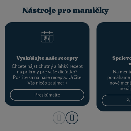
Nástroje pro mamičky
Vyskúšajte naše recepty
Spriev
Chcete nájsť chutný a ľahký recept
na príkrmy pre vaše dieťatko?
Na menác
Pozrite sa na naše recepty. Určite
pomáhame 
Vás niečo zaujme:-)
nové mená
nenáj
Preskúmajte
Pr