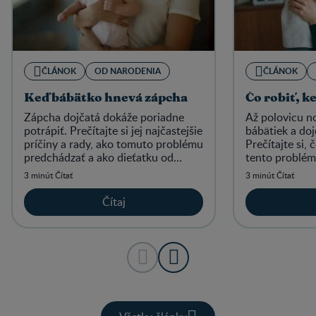
ČLÁNOK
OD NARODENIA
ČLÁNOK
Keď bábätko hnevá zápcha
Čo robiť, k
Zápcha dojčatá dokáže poriadne
Až polovicu 
potrápiť. Prečítajte si jej najčastejšie
bábätiek a doj
príčiny a rady, ako tomuto problému
Prečítajte si, 
predchádzať a ako dieťatku od
tento problém 
bolesti uľaviť.
drobček cítil l
3 minút Čítať
3 minút Čítať
Čítaj