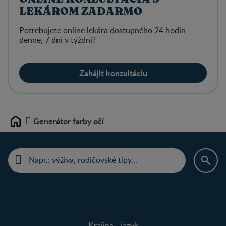
LEKÁROM ZADARMO
Potrebujete online lekára dostupného 24 hodín
denne, 7 dní v týždni?
Zahájiť konzultáciu
Generátor farby očí
Home
Krajina - jazyk