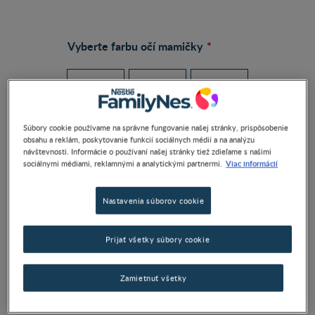
Vyberte farbu očí mamičky
Súbory cookie používame na správne fungovanie našej stránky, prispôsobenie
Modrá
Hnedá
Zelená
obsahu a reklám, poskytovanie funkcií sociálnych médií a na analýzu
návštevnosti. Informácie o používaní našej stránky tiež zdieľame s našimi
Viac informácií
sociálnymi médiami, reklamnými a analytickými partnermi.
Vyberte si otcovu farbu očí
Nastavenia súborov cookie
Prijať všetky súbory cookie
Modrá
Hnedá
Zelená
Zamietnuť všetky