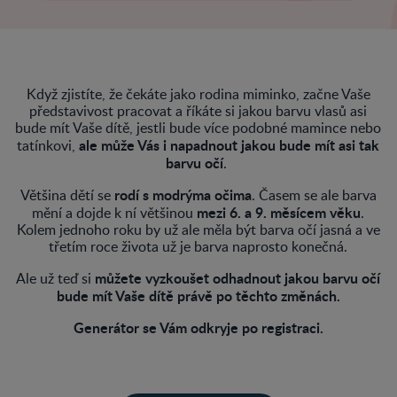
Když zjistíte, že čekáte jako rodina miminko, začne Vaše
představivost pracovat a říkáte si jakou barvu vlasů asi
bude mít Vaše dítě, jestli bude více podobné mamince nebo
ale může Vás i napadnout jakou bude mít asi tak
tatínkovi,
barvu očí
.
rodí s modrýma očima
Většina dětí se
. Časem se ale barva
mezi 6. a 9. měsícem věku
mění a dojde k ní většinou
.
Kolem jednoho roku by už ale měla být barva očí jasná a ve
třetím roce života už je barva naprosto konečná.
můžete vyzkoušet odhadnout jakou barvu očí
Ale už teď si
bude mít Vaše dítě právě po těchto změnách.
Generátor se Vám odkryje po registraci.