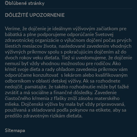
Obľúbené stránky
Podpora
Klub
DÔLEŽITÉ UPOZORNENIE
Výhody členstva
Môj účet
Veríme, že dojčenie je ideálnym výživovým začiatkom pre
Registrácia
bábätká a plne podporujeme odporúčanie Svetovej
zdravotníckej organizácie o výlučnom dojčení počas prvých
Newsletter
šiestich mesiacov života, nasledované zavedením vhodných
Prihlásenie
výživných príkrmov spolu s pokračujúcim dojčením až do
dvoch rokov veku dieťaťa. Tiež si uvedomujeme, že dojčenie
Produkty
nemusí byť vždy vhodnou možnosťou pre rodičov. Ako
Nájsť produkt
kŕmiť svoje dieťa a rady ohľadom zavedenia príkrmov vám
odporúčame konzultovať s lekárom alebo kvalifikovaným
odborníkom v oblasti detskej výživy. Ak sa rozhodnete
nedojčiť, pamätajte, že takéto rozhodnutie môže byť ťažké
zvrátiť a má sociálne a finančné dôsledky. Zavedenie
čiastočného kŕmenia z fľašky zníži zásobu materského
mlieka. Dojčenská výživa by mala byť vždy pripravovaná,
používaná a skladovaná podľa pokynov na etikete, aby sa
predišlo zdravotným rizikám dieťaťa.
Sitemapa