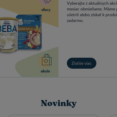
Vyberajte z aktuálnych akc
mesiac obmieňame. Máme pr
ušetriť alebo získať k prod
zadarmo.
Zistite viac
Novinky