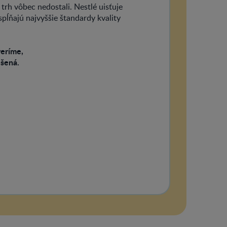
 trh vôbec nedostali. Nestlé uisťuje
spĺňajú najvyššie štandardy kvality
veríme,
ešená.