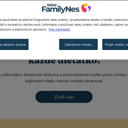
e používame na správne fungovanie našej stránky, prispôsobenie obsahu a reklám, poskytova
dií a na analýzu návštevnosti. Informácie o používaní našej stránky tiež zdieľame s našimi s
Viac informácií
lamnými a analytickými partnermi.
a súborov cookie
Zamietnuť všetky
Prijať všetky 
ez kompromisov, podporená
každé dieťatko.
 odborníkov, desaťročia výskumu a prísne kontroly kvality počas výroby -
dojčenské mlieka, ktorým môžete dôverovať.
Zistiť viac