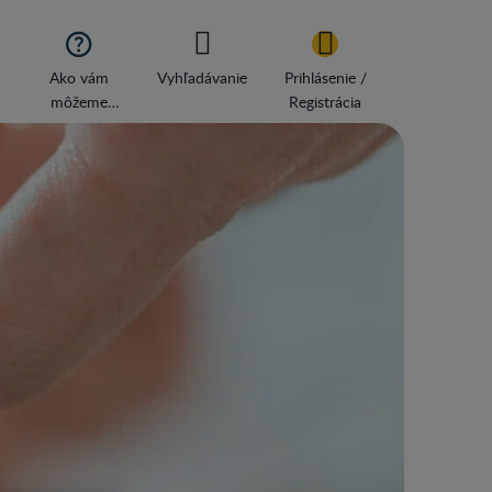

Ako vám
Vyhľadávanie
Prihlásenie /
môžeme
Registrácia
pomôcť