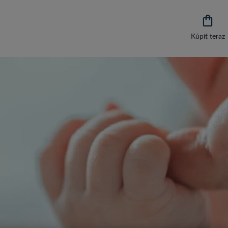

Kúpiť teraz