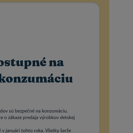
ostupné na
 konzumáciu
odov sú bezpečné na konzumáciu.
ce o zákaze predaja výrobkov detskej
v januári tohto roka. Všetky šarže