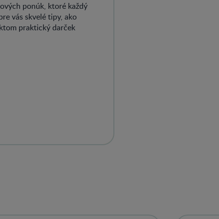
iových ponúk, ktoré každý
e vás skvelé tipy, ako
uktom praktický darček