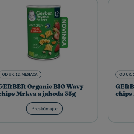
OD UK. 12. MESIACA
OD UK. 
GERBER Organic BIO Wavy
GERBE
chips Mrkva a jahoda 35g
chips
Preskúmajte