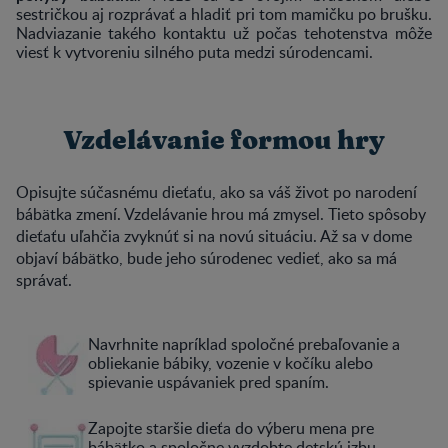
sestričkou aj rozprávať a hladiť pri tom mamičku po brušku.
Nadviazanie takého kontaktu už počas tehotenstva môže
viesť k vytvoreniu silného puta medzi súrodencami.
Vzdelávanie formou hry
Opisujte súčasnému dieťaťu, ako sa váš život po narodení
bábätka zmení. Vzdelávanie hrou má zmysel. Tieto spôsoby
dieťaťu uľahčia zvyknúť si na novú situáciu. Až sa v dome
objaví bábätko, bude jeho súrodenec vedieť, ako sa má
správať.
Navrhnite napríklad spoločné prebaľovanie a
obliekanie bábiky, vozenie v kočíku alebo
spievanie uspávaniek pred spaním.
Zapojte staršie dieťa do výberu mena pre
bábätko a spoločne vyzdobte detskú izbu.