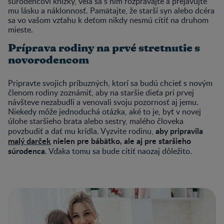
súrodencovi knižky, veľa sa s ním rozprávajte a prejavujte
mu lásku a náklonnosť. Pamätajte, že starší syn alebo dcéra
sa vo vašom vzťahu k deťom nikdy nesmú cítiť na druhom
mieste.
Príprava rodiny na prvé stretnutie s
novorodencom
Pripravte svojich príbuzných, ktorí sa budú chcieť s novým
členom rodiny zoznámiť, aby na staršie dieťa pri prvej
návšteve nezabudli a venovali svoju pozornosť aj jemu.
Niekedy môže jednoduchá otázka, aké to je, byť v novej
úlohe staršieho brata alebo sestry, malého človeka
aby pripravila
povzbudiť a dať mu krídla. Vyzvite rodinu,
malý darček
nielen pre bábätko, ale aj pre staršieho
súrodenca
. Vďaka tomu sa bude cítiť naozaj dôležito.