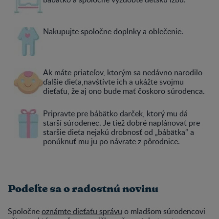
Nakupujte spoločne doplnky a oblečenie.
Ak máte priateľov, ktorým sa nedávno narodilo
ďalšie dieťa,navštívte ich a ukážte svojmu
dieťaťu, že aj ono bude mať čoskoro súrodenca.
Pripravte pre bábätko darček, ktorý mu dá
starší súrodenec. Je tiež dobré naplánovať pre
staršie dieťa nejakú drobnosť od „bábätka“ a
ponúknuť mu ju po návrate z pôrodnice.
Podeľte sa o radostnú novinu
Spoločne
oznámte dieťaťu správu
o mladšom súrodencovi