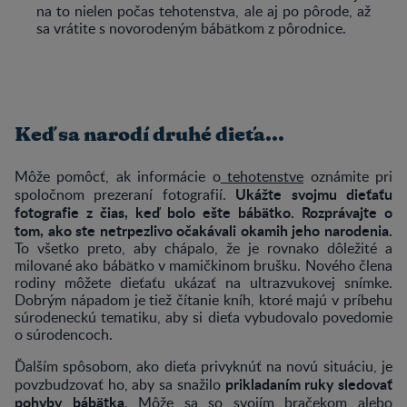
na to nielen počas tehotenstva, ale aj po pôrode, až
sa vrátite s novorodeným bábätkom z pôrodnice.
Keď sa narodí druhé dieťa...
Môže pomôcť, ak informácie o
tehotenstve
oznámite pri
Ukážte svojmu dieťaťu
spoločnom prezeraní fotografií.
fotografie z čias, keď bolo ešte bábätko. Rozprávajte o
tom, ako ste netrpezlivo očakávali okamih jeho narodenia.
To všetko preto, aby chápalo, že je rovnako dôležité a
milované ako bábätko v mamičkinom brušku. Nového člena
rodiny môžete dieťaťu ukázať na ultrazvukovej snímke.
Dobrým nápadom je tiež čítanie kníh, ktoré majú v príbehu
súrodeneckú tematiku, aby si dieťa vybudovalo povedomie
o súrodencoch.
Ďalším spôsobom, ako dieťa privyknúť na novú situáciu, je
prikladaním ruky sledovať
povzbudzovať ho, aby sa snažilo
pohyby bábätka
. Môže sa so svojím bračekom alebo