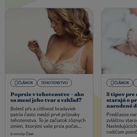
ČLÁNOK
TEHOTENSTVO
ČLÁNOK
Poprsie v tehotenstve – ako
5 tipov pre 
sa mení jeho tvar a vzhľad?
starajú o p
narodené d
Bolesť pŕs a citlivosť bradaviek
patria často medzi prvé príznaky
Predčasne nar
tehotenstva. To je začiatok rôznych
zvláštnu staros
zmien, ktorými vaše prsia počas
Nasledujúcic
tohto obdobia prejdú.
rodičom pomôc
6 minúty Čítať