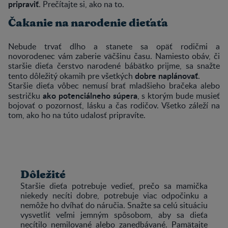
pripraviť
. Prečítajte si, ako na to.
Čakanie na narodenie dieťaťa
Nebude trvať dlho a stanete sa opäť rodičmi a
novorodenec vám zaberie väčšinu času. Namiesto obáv, či
staršie dieťa čerstvo narodené bábätko prijme, sa snažte
dobre naplánovať
tento dôležitý okamih pre všetkých
.
Staršie dieťa vôbec nemusí brať mladšieho bračeka alebo
ako potenciálneho súpera
sestričku
, s ktorým bude musieť
bojovať o pozornosť, lásku a čas rodičov. Všetko záleží na
tom, ako ho na túto udalosť pripravíte.
Dôležité
Staršie dieťa potrebuje vedieť, prečo sa mamička
niekedy necíti dobre, potrebuje viac odpočinku a
nemôže ho dvíhať do náručia. Snažte sa celú situáciu
vysvetliť veľmi jemným spôsobom, aby sa dieťa
necítilo nemilované alebo zanedbávané. Pamätajte