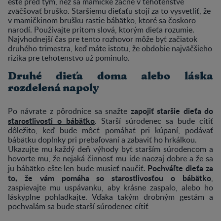
ešte pred tým, než sa mamičke začne v tehotenstve
zväčšovať bruško. Staršiemu dieťaťu stojí za to vysvetliť, že
v mamičkinom brušku rastie bábätko, ktoré sa čoskoro
narodí. Používajte pritom slová, ktorým dieťa rozumie.
Najvhodnejší čas pre tento rozhovor môže byť začiatok
druhého trimestra, keď máte istotu, že obdobie najväčšieho
rizika pre tehotenstvo už pominulo.
Druhé dieťa doma alebo láska
rozdelená napoly
zapojiť staršie dieťa do
Po návrate z pôrodnice sa snažte
starostlivosti o bábätko
. Starší súrodenec sa bude cítiť
dôležito, keď bude môcť pomáhať pri kúpaní, podávať
bábätku doplnky pri prebaľovaní a zabaviť ho hrkálkou.
Ukazujte mu každý deň výhody byť starším súrodencom a
hovorte mu, že nejaká činnosť mu ide naozaj dobre a že sa
Pochváľte dieťa za
ju bábätko ešte len bude musieť naučiť.
to, že vám pomáha so starostlivosťou o bábätko
,
zaspievajte mu uspávanku, aby krásne zaspalo, alebo ho
láskyplne pohladkajte. Vďaka takým drobným gestám a
pochvalám sa bude starší súrodenec cítiť