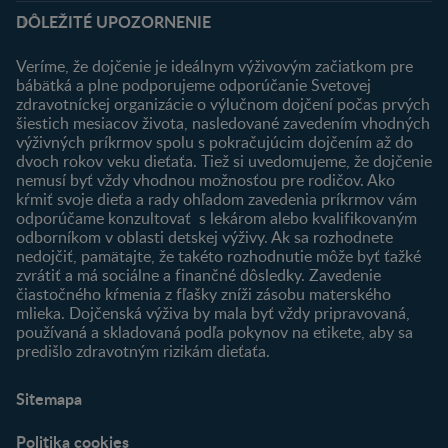
Podpora
Klub
DÔLEŽITÉ UPOZORNENIE
Výhody členstva
Môj účet
Veríme, že dojčenie je ideálnym výživovým začiatkom pre
Registrácia
bábätká a plne podporujeme odporúčanie Svetovej
zdravotníckej organizácie o výlučnom dojčení počas prvých
Newsletter
šiestich mesiacov života, nasledované zavedením vhodných
Prihlásenie
výživných príkrmov spolu s pokračujúcim dojčením až do
dvoch rokov veku dieťaťa. Tiež si uvedomujeme, že dojčenie
Produkty
nemusí byť vždy vhodnou možnosťou pre rodičov. Ako
Nájsť produkt
kŕmiť svoje dieťa a rady ohľadom zavedenia príkrmov vám
odporúčame konzultovať s lekárom alebo kvalifikovaným
odborníkom v oblasti detskej výživy. Ak sa rozhodnete
nedojčiť, pamätajte, že takéto rozhodnutie môže byť ťažké
zvrátiť a má sociálne a finančné dôsledky. Zavedenie
čiastočného kŕmenia z fľašky zníži zásobu materského
mlieka. Dojčenská výživa by mala byť vždy pripravovaná,
používaná a skladovaná podľa pokynov na etikete, aby sa
predišlo zdravotným rizikám dieťaťa.
Sitemapa
Politika cookies