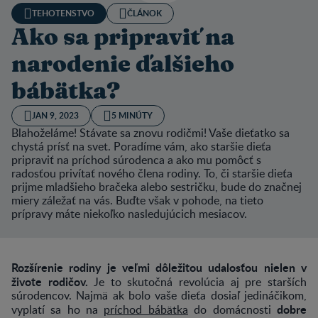
TEHOTENSTVO
ČLÁNOK
Ako sa pripraviť na
narodenie ďalšieho
bábätka?
JAN 9, 2023
5 MINÚTY
Blahoželáme! Stávate sa znovu rodičmi! Vaše dieťatko sa
chystá prísť na svet. Poradíme vám, ako staršie dieťa
pripraviť na príchod súrodenca a ako mu pomôcť s
radosťou privítať nového člena rodiny. To, či staršie dieťa
prijme mladšieho bračeka alebo sestričku, bude do značnej
miery záležať na vás. Buďte však v pohode, na tieto
prípravy máte niekoľko nasledujúcich mesiacov.
Rozšírenie rodiny je veľmi dôležitou udalosťou nielen v
živote rodičov.
Je to skutočná revolúcia aj pre starších
súrodencov. Najmä ak bolo vaše dieťa dosiaľ jedináčikom,
dobre
vyplatí sa ho na
príchod bábätka
do domácnosti