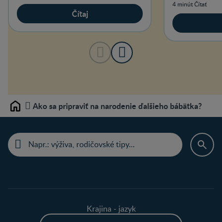
predčasne nar
4 minút Čítať
Čítaj
Ako sa pripraviť na narodenie ďalšieho bábätka?
Home
Krajina - jazyk