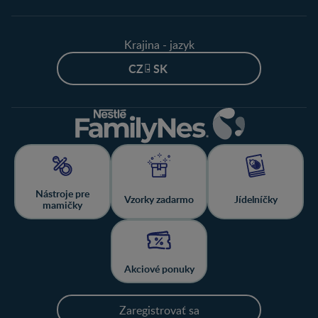
Krajina - jazyk
CZ - SK
Nástroje pre
Vzorky zadarmo
Jídelníčky
mamičky
Akciové ponuky
Zaregistrovať sa