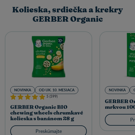
Kolieska, srdiečka a krekry
GERBER Organic
NOVINKA
OD UK. 10. MESIACA
NOVINKA
5 (599)
GERBER Org
GERBER Organic BIO
mrkvou 100
chewing wheels chrumkavé
kolieska s banánom 28 g
Pr
Preskúmajte