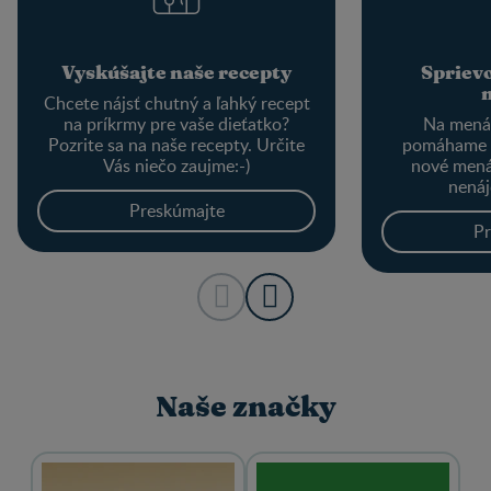
Vyskúšajte naše recepty
Spriev
Chcete nájsť chutný a ľahký recept
na príkrmy pre vaše dieťatko?
Na menác
Pozrite sa na naše recepty. Určite
pomáhame 
Vás niečo zaujme:-)
nové mená
nenáj
Preskúmajte
Pr
Naše značky