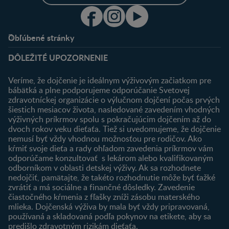
Obľúbené stránky
Podpora
Klub
DÔLEŽITÉ UPOZORNENIE
Výhody členstva
Môj účet
Veríme, že dojčenie je ideálnym výživovým začiatkom pre
Registrácia
bábätká a plne podporujeme odporúčanie Svetovej
zdravotníckej organizácie o výlučnom dojčení počas prvých
Newsletter
šiestich mesiacov života, nasledované zavedením vhodných
Prihlásenie
výživných príkrmov spolu s pokračujúcim dojčením až do
dvoch rokov veku dieťaťa. Tiež si uvedomujeme, že dojčenie
Produkty
nemusí byť vždy vhodnou možnosťou pre rodičov. Ako
Nájsť produkt
kŕmiť svoje dieťa a rady ohľadom zavedenia príkrmov vám
odporúčame konzultovať s lekárom alebo kvalifikovaným
odborníkom v oblasti detskej výživy. Ak sa rozhodnete
nedojčiť, pamätajte, že takéto rozhodnutie môže byť ťažké
zvrátiť a má sociálne a finančné dôsledky. Zavedenie
čiastočného kŕmenia z fľašky zníži zásobu materského
mlieka. Dojčenská výživa by mala byť vždy pripravovaná,
používaná a skladovaná podľa pokynov na etikete, aby sa
predišlo zdravotným rizikám dieťaťa.