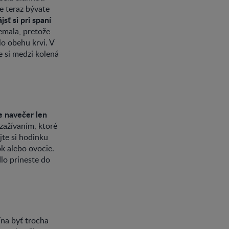
že teraz bývate
sť si pri spaní
emala, pretože
lo obehu krvi. V
e si medzi kolená
te navečer len
zažívaním, ktoré
jte si hodinku
k alebo ovocie.
lo prineste do
čína byť trocha