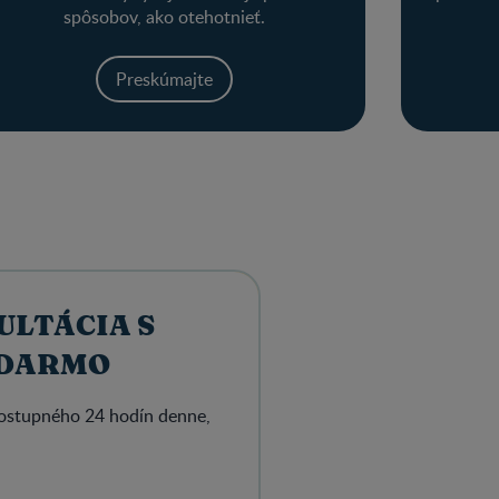
spôsobov, ako otehotnieť.
Preskúmajte
ULTÁCIA S
ADARMO
dostupného 24 hodín denne,