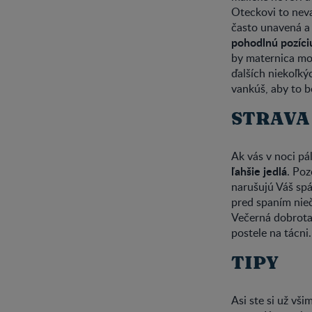
Oteckovi to nevad
často unavená a
pohodlnú pozíci
by maternica moh
ďalších niekoľký
vankúš, aby to b
STRAVA
Ak vás v noci pá
ľahšie jedlá
. Poz
narušujú Váš spá
pred spaním nieč
Večerná dobrota 
postele na tácni.
TIPY
Asi ste si už vši