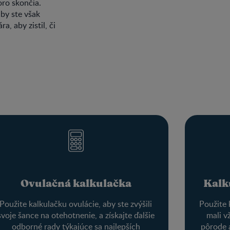
oro skončia.
 by ste však
a, aby zistil, či
Ovulačná kalkulačka
Kalk
Použite kalkulačku ovulácie, aby ste zvýšili
Použite 
svoje šance na otehotnenie, a získajte ďalšie
mali v
odborné rady týkajúce sa najlepších
pôrode a