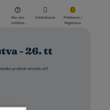

Ako vám
Vyhľadávanie
Prihlásenie /
môžeme
Registrácia
pomôcť
va - 26. tt
eťatko prvýkrát otvorilo oči!