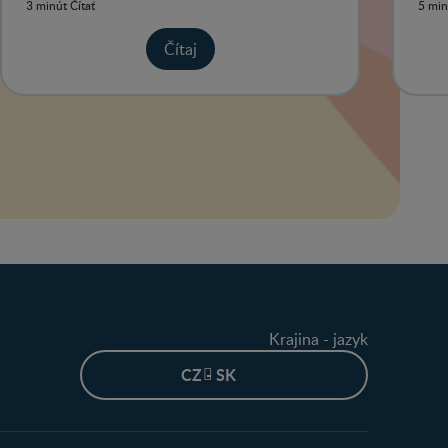
3 minút Čítať
5 min
Čítaj
Krajina - jazyk
CZ - SK