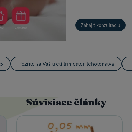
Zahájiť konzultáciu
25
Pozrite sa Váš tretí trimester tehotenstva
T
Súvisiace články