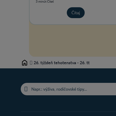
3 minút Čítať
Čítaj
26. týždeň tehotenstva - 26. tt
Home