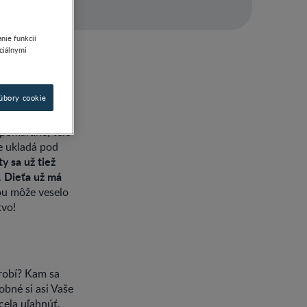
nie funkcií
ociálnymi
súbory cookie
 pomaranč, telo
e ukladá pod
y sa už tiež
Dieťa už má
.
ou môže veselo
tvo!
erobí? Kam sa
bné si asi Vaše
cela uľahnúť.