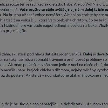
í, pretože ten je rád, keď sa dieťatko hýbe. Ale čo Vy? Nie div, 
Vaše bruško sa stále zväčšuje a je čím ďalej ťažšie náj
 vyčerpaná!
u.
Na bruchu už spať vôbec nemôžete. Ale ani na chrbte by ste n
la tlačiť na veľkú žilu, ktorá Vám prebieha chrbtom, čo by bráni
ch týždňoch pre vás bude najpohodlnejšia pozícia na boku. Vložt
olo príjemnejšie.
Ďalej si dávaj
li záha, skúste si pod hlavu dať ešte jeden vankúš.
or na tuky, tie môžu spomaliť trávenie a prehlbovať problémy so 
nok. Ak máte po ľahšom večernom jedle v noci na niečo chuť, da
o menšie, napr. krajček chleba s džemom, nejaký mliečny výrobo
až do postele? Ak ste už v noci skutočne uťahaná, pokojne si jed
mla, že je bruško o niečo napätejšie – a tiež dieťatku už v ňom za