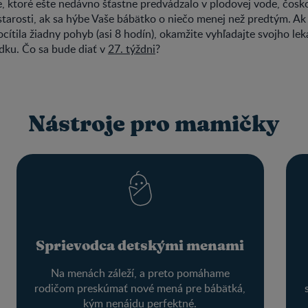
, ktoré ešte nedávno šťastne predvádzalo v plodovej vode, čosk
starosti, ak sa hýbe Vaše bábätko o niečo menej než predtým. Ak
ítila žiadny pohyb (asi 8 hodín), okamžite vyhľadajte svojho lekár
adku. Čo sa bude diať v
27. týždni
?
Nástroje pro mamičky
Sprievodca detskými menami
Na menách záleží, a preto pomáhame
rodičom preskúmať nové mená pre bábätká,
kým nenájdu perfektné.