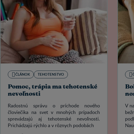
ČLÁNOK
TEHOTENSTVO
Pomoc, trápia ma tehotenské
Bol
nevoľnosti
no
Radostnú správu o príchode nového
V na
človiečika na svet v mnohých prípadoch
bežn
sprevádzajú aj tehotenské nevoľnosti.
podb
Prichádzajú rýchlo a v rôznych podobách
Nauč
vyhľ