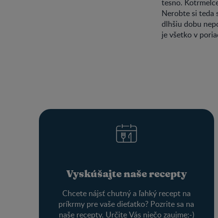
tesno. Kotrmelce
Nerobte si teda 
dlhšiu dobu nepoc
je všetko v pori
Vyskúšajte naše recepty
Chcete nájsť chutný a ľahký recept na
príkrmy pre vaše dieťatko? Pozrite sa na
naše recepty. Určite Vás niečo zaujme:-)