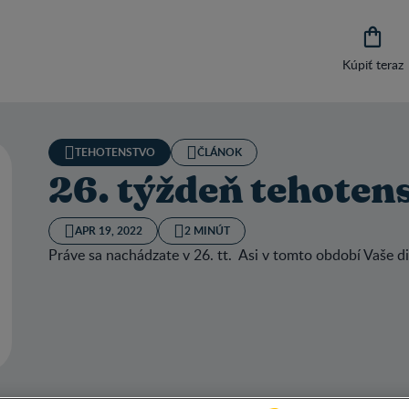

Kúpiť teraz
TEHOTENSTVO
ČLÁNOK
26. týždeň tehotenst
APR 19, 2022
2 MINÚT
Práve sa nachádzate v 26. tt. Asi v tomto období Vaše di