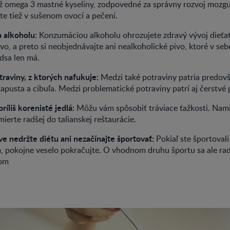
ž omega 3 mastné kyseliny, zodpovedné za správny rozvoj mozgu
te tiež v sušenom ovocí a pečeni.
 alkoholu:
Konzumáciou alkoholu ohrozujete zdravý vývoj dieťať
o, a preto si neobjednávajte ani nealkoholické pivo, ktoré v se
dsa len má.
raviny, z ktorých nafukuje:
Medzi také potraviny patria predov
kapusta a cibuľa. Medzi problematické potraviny patrí aj čerstvé 
ríliš korenisté jedlá:
Môžu vám spôsobiť tráviace ťažkosti. Nam
mierte radšej do talianskej reštaurácie.
e nedržte diétu ani nezačínajte športovať:
Pokiaľ ste športovali
 pokojne veselo pokračujte. O vhodnom druhu športu sa ale rad
rom