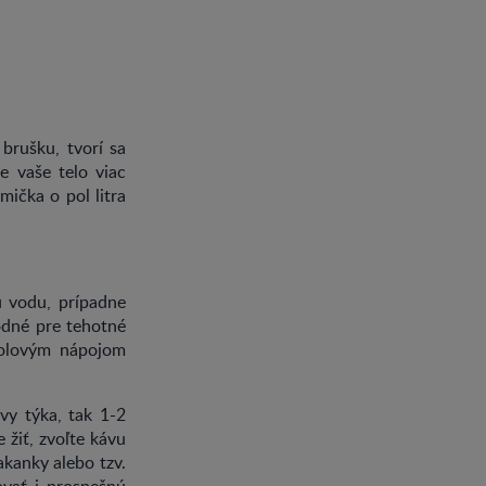
 brušku, tvorí sa
e vaše telo viac
mička o pol litra
ú vodu, prípadne
hodné pre tehotné
kolovým nápojom
vy týka, tak 1-2
 žiť, zvoľte kávu
akanky alebo tzv.
vať i prospešnú