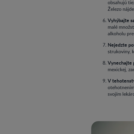
obsahujú tie
Železo nájde
Vyhýbajte sa
malé množstv
alkoholu pre
Nejedzte pot
strukoviny, 
Vynechajte p
mexickej, za
V tehotenstv
otehotnením,
svojím leká