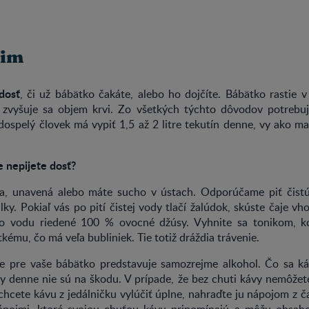
žim
dosť
, či už bábätko čakáte, alebo ho dojčíte. Bábätko rastie v
zvyšuje sa objem krvi. Zo všetkých týchto dôvodov potrebuj
dospelý človek má vypiť 1,5 až 2 litre tekutín denne, vy ako ma
e nepijete dosť?
na, unavená alebo máte sucho v ústach. Odporúčame piť čist
lky. Pokiaľ vás po pití čistej vody tlačí žalúdok, skúste čaje v
ebo vodu riedené 100 % ovocné džúsy. Vyhnite sa tonikom, 
tkému, čo má veľa bubliniek. Tie totiž dráždia trávenie.
šie pre vaše bábätko predstavuje samozrejme alkohol. Čo sa ká
vy denne nie sú na škodu. V prípade, že bez chuti kávy nemôžete
chcete kávu z jedálničku vylúčiť úplne, nahraďte ju nápojom z č
ápojmi, ktoré svojou chuťou kávu pripomínajú a môžu obsaho