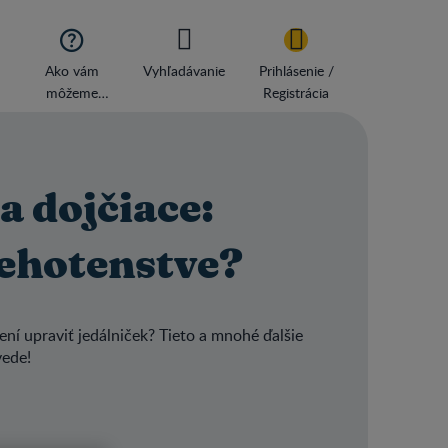

Ako vám
Vyhľadávanie
Prihlásenie /
môžeme
Registrácia
pomôcť
a dojčiace:
tehotenstve?
ení upraviť jedálniček? Tieto a mnohé ďalšie
vede!