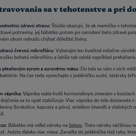
travovania sa v tehotenstve a pri d
hodnotnú zdravú stravu:
Štúdie ukazujú, že ak mamička v tehote
zdravé potraviny, jej bábätko potom po narodení tieto zdravé pot
ž vám obom nebudú chýbať dôležité živiny.
zdravú črevnú mikroflóru:
Vyberajte len kvalitné mliečne výrobk
rušku bohatú mikroflóru a ľahšie tak odolá napríklad preháňaniu
a plesňovým syrom a surovému mäsu:
Do tela sa vám z nich môž
aktérie. Na čas teda vynechajte z jedálničku sushi, tatársky bift
m vápnika:
Vápnika máte kvôli hormonálnym zmenám v kostiach 
dojčenia sa to opäť stabilizuje. Viac vápnika do tela dostanete z
leniny (brokolice, kapusty a póru), orieškov (mandlí a vlašských or
úľ.
ezo:
Bábätko má veľké nároky na
železo
. Tieto nároky väčšinou 
yť. Jedzte ďaleko viac mäsa. Zaraďte do jedálnička tiež ryby, kto