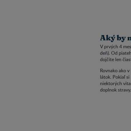
Aký by m
V prvých 4 mes
deň). Od piateh
dojčíte len čia
Rovnako ako v 
látok. Pokiaľ si
niektorých vit
doplnok stravy