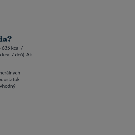
ia?
 635 kcal /
 kcal / deň). Ak
inerálnych
nedostatok
í vhodný