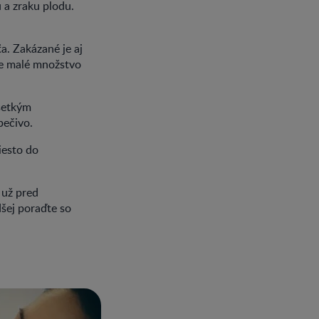
 a zraku plodu.
a. Zakázané je aj
be malé množstvo
šetkým
pečivo.
iesto do
 už pred
šej poraďte so