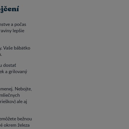
ojčení
nstve a počas
raviny lepšie
y. Vaše bábätko
.
u dostať
ek a grilovaný
menej. Nebojte,
 mliečnych
ieškov) ale aj
nemôžete bežnou
ré okrem železa