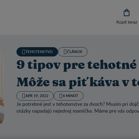

Kúpiť teraz
TEHOTENSTVO
ČLÁNOK
9 tipov pre tehotné 
Môže sa piť káva v 
APR 19, 2022
4 MINÚT
Je potrebné jesť v tehotenstve za dvoch? Musím pri dojč
otázky napadajú nejednej mamičke. Máme pre vás odpo