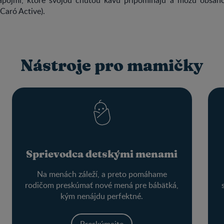
 Caró Active).
Nástroje pro mamičky
Sprievodca detskými menami
Na menách záleží, a preto pomáhame
rodičom preskúmať nové mená pre bábätká,
kým nenájdu perfektné.
Preskúmajte