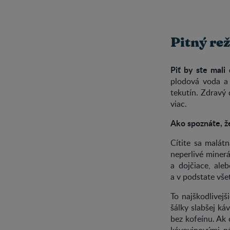
Pitný re
Piť by ste mali 
plodová voda a 
tekutín. Zdravý 
viac.
Ako spoznáte, ž
Cítite sa malát
neperlivé minerá
a dojčiace, al
a v podstate vše
To najškodlivej
šálky slabšej ká
bez kofeínu. Ak 
kávovinovými n