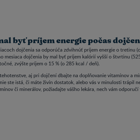
al byť príjem energie počas dojčen
iacoch dojčenia sa odporúča zdvihnúť príjem energie o tretinu (o
o mesiaca dojčenia by mal byť príjem kalórií vyšší o štvrtinu (525
stočné, zvýšte príjem o 15 % (o 285 kcal / deň).
tehotenstve, aj pri dojčení dbajte na doplňovanie vitamínov a m
 nie ste istá, či máte živín dostatok, alebo vás v minulosti trápil 
amínov či minerálov, požiadajte vášho lekára, nech vám odporuč
.