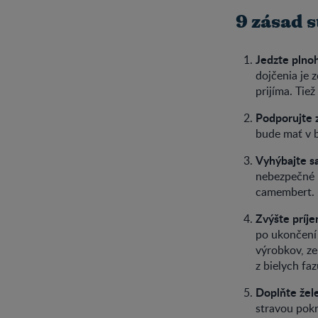
9 zásad s
Jedzte plno
dojčenia je 
prijíma. Tie
Podporujte 
bude mať v b
Vyhýbajte s
nebezpečné b
camembert.
Zvýšte príje
po ukončení 
výrobkov, ze
z bielych faz
Doplňte žel
stravou pokr