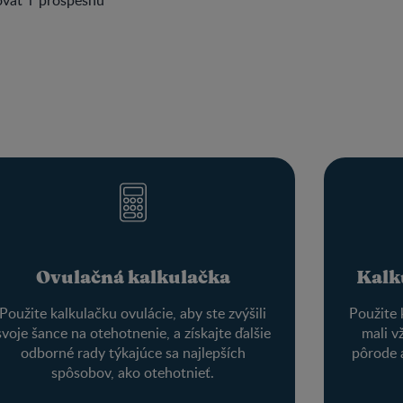
Ovulačná kalkulačka
Kalk
Použite kalkulačku ovulácie, aby ste zvýšili
Použite 
svoje šance na otehotnenie, a získajte ďalšie
mali v
odborné rady týkajúce sa najlepších
pôrode a
spôsobov, ako otehotnieť.