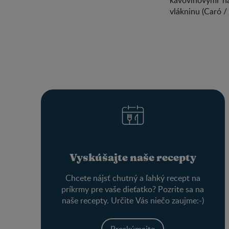
vlákninu (Caró /
Vyskúšajte naše recepty
Chcete nájsť chutný a ľahký recept na
príkrmy pre vaše dieťatko? Pozrite sa na
naše recepty. Určite Vás niečo zaujme:-)
Preskúmajte