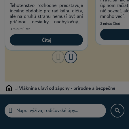
Tehotenstvo rozhodne predstavuje
úplnom začiatk
ideálne obdobie pre radikálnu diéty,
nič poznať, ale
ale na druhú stranu nemusí byť ani
mnoho vecí.
príčinou desiatky nadbytočných
2 minút Čítať
kilogramov.
3 minút Čítať
Čítaj
Vláknina uľaví od zápchy - prírodne a bezpečne
Home