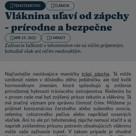
TEHOTENSTVO
ČLÁNOK
Vláknina uľaví od zápchy
- prírodne a bezpečne
APR 19, 2022
2 MINÚT
Zažívacie ťažkosti v tehotenstve nie sú ničím príjemným,
bohužiaľ však ani ničím neobvyklým.
Najčastejšie nastávajúce mamičky
trápi zápcha
. Tá môže
vzniknúť nielen v dôsledku zlého jedálnička, ale tiež kvôli
hormonálnym zmenám, ktoré spôsobujú aj zníženie
prirodzenej hybnosti tráviaceho ústrojenstva. Riešením by
v prvom rade mal byť zvýšený prísun tekutín a vlákniny. Tá
má značný význam pre správnu činnosť čriev. Môžeme ju
prijímať konzumáciou čerstvého alebo sušeného ovocia,
zeleniny, celozrnného pečiva alebo napríklad ovsených
vločiek. Ani to ale pri tehotenskej zápche nemusí stačiť a aj
n
apriek zvýšenému prísunu potravín
obsahujúcich vlákninu
môže vaše zažívanie trpieť. V takom prípade je vhodné