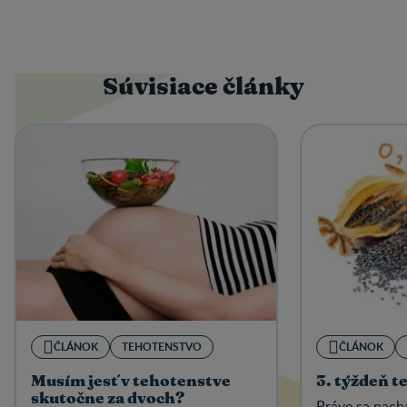
Súvisiace články
ČLÁNOK
TEHOTENSTVO
ČLÁNOK
Musím jesť v tehotenstve
3. týždeň te
skutočne za dvoch?
Práve sa nachá