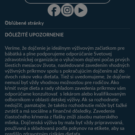
Obľúbené stránky
Podpora
Klub
DÔLEŽITÉ UPOZORNENIE
Výhody členstva
Môj účet
Veríme, že dojčenie je ideálnym výživovým začiatkom pre
Registrácia
bábätká a plne podporujeme odporúčanie Svetovej
zdravotníckej organizácie o výlučnom dojčení počas prvých
Newsletter
šiestich mesiacov života, nasledované zavedením vhodných
Prihlásenie
výživných príkrmov spolu s pokračujúcim dojčením až do
dvoch rokov veku dieťaťa. Tiež si uvedomujeme, že dojčenie
Produkty
nemusí byť vždy vhodnou možnosťou pre rodičov. Ako
Nájsť produkt
kŕmiť svoje dieťa a rady ohľadom zavedenia príkrmov vám
odporúčame konzultovať s lekárom alebo kvalifikovaným
odborníkom v oblasti detskej výživy. Ak sa rozhodnete
nedojčiť, pamätajte, že takéto rozhodnutie môže byť ťažké
zvrátiť a má sociálne a finančné dôsledky. Zavedenie
čiastočného kŕmenia z fľašky zníži zásobu materského
mlieka. Dojčenská výživa by mala byť vždy pripravovaná,
používaná a skladovaná podľa pokynov na etikete, aby sa
predišlo zdravotným rizikám dieťaťa.