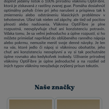
doplniť jedálny lístok o 100% prírodnú vlákninu OptiFibre,
ktorá je získavaná z rastliny zvanej guar. Pomáha
dosiahnúť
optimálny pohyb
čriev pri jeho narušení a prispieva tak k
zmierneniu alebo odstráneniu klasických problémov v
tehotenstve. Uľaví tak nielen od zápchy, ale tiež od pocitov
plnosti alebo nadúvania. Vláknina OptiFibre je plne
rozpustná, neovplyvňuje chuť ani konzistenciu potravín.
Vďaka tomu, že sa veľmi jednoducho a úplne rozpustí, si ho
môžete primiešať napríklad do obľúbeného ranného nápoja
alebo pokrmu, nemusíte meniť svoje denné návyky. Je len
na vás, ktoré jedlo či nápoj si vlákninou obohatíte, jeho
chuť ani konzistenciu neovplyvní a vy si tak pochutnáte
úplne rovnako ako kedykoľvek inokedy. Užívanie prírodnej
vlákniny OptiFibre je úplne jednoduché a na rozdiel od
iných typov vlákniny nevyžaduje zvýšený prísun tekutín.
Naše značky