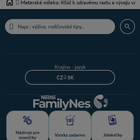
Materské mlieko: Kľúč k zdravému rastu a vývoju váš
Home
Krajina - jazyk
CZ - SK
Nástroje pre
Vzorky zadarmo
Jídelníčky
mamičky