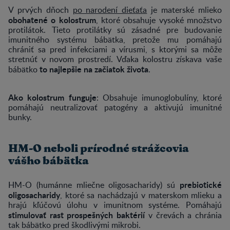
V prvých dňoch
po narodení dieťaťa
je materské mlieko
obohatené o kolostrum
, ktoré obsahuje vysoké množstvo
protilátok. Tieto protilátky sú zásadné pre budovanie
imunitného systému bábätka, pretože mu pomáhajú
chrániť sa pred infekciami a vírusmi, s ktorými sa môže
stretnúť v novom prostredí. Vďaka kolostru získava vaše
to
najlepšie na začiatok života
bábätko
.
Ako kolostrum funguje
: Obsahuje imunoglobulíny, ktoré
pomáhajú neutralizovať patogény a aktivujú imunitné
bunky.
HM-O neboli prírodné strážcovia
vášho bábätka
prebiotické
HM-O (humánne mliečne oligosacharidy) sú
oligosacharidy
, ktoré sa nachádzajú v materskom mlieku a
hrajú kľúčovú úlohu v imunitnom systéme. Pomáhajú
stimulovať rast prospešných baktérií
v črevách a chránia
tak bábätko pred škodlivými mikrobi.