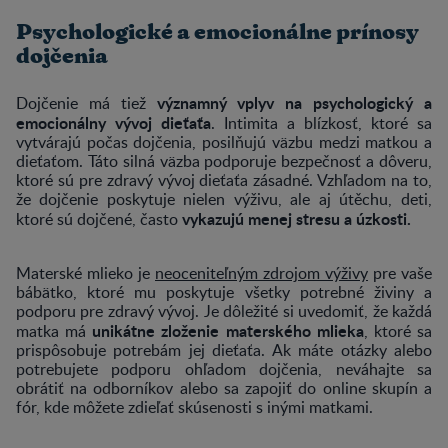
Psychologické a emocionálne prínosy
dojčenia
významný vplyv na psychologický a
Dojčenie má tiež
emocionálny vývoj dieťaťa
. Intimita a blízkosť, ktoré sa
vytvárajú počas dojčenia, posilňujú väzbu medzi matkou a
dieťaťom. Táto silná väzba podporuje bezpečnosť a dôveru,
ktoré sú pre zdravý vývoj dieťaťa zásadné. Vzhľadom na to,
že dojčenie poskytuje nielen výživu, ale aj útěchu, deti,
vykazujú menej stresu a úzkosti.
ktoré sú dojčené, často
Materské mlieko je
neoceniteľným zdrojom výživy
pre vaše
bábätko, ktoré mu poskytuje všetky potrebné živiny a
podporu pre zdravý vývoj. Je dôležité si uvedomiť, že každá
unikátne zloženie materského mlieka
matka má
, ktoré sa
prispôsobuje potrebám jej dieťaťa. Ak máte otázky alebo
potrebujete podporu ohľadom dojčenia, neváhajte sa
obrátiť na odborníkov alebo sa zapojiť do online skupín a
fór, kde môžete zdieľať skúsenosti s inými matkami.