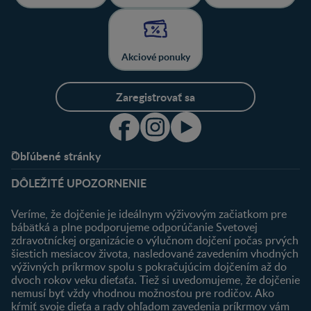
Akciové ponuky
Zaregistrovať sa
Obľúbené stránky
Podpora
Klub
DÔLEŽITÉ UPOZORNENIE
Výhody členstva
Môj účet
Veríme, že dojčenie je ideálnym výživovým začiatkom pre
Registrácia
bábätká a plne podporujeme odporúčanie Svetovej
zdravotníckej organizácie o výlučnom dojčení počas prvých
Newsletter
šiestich mesiacov života, nasledované zavedením vhodných
Prihlásenie
výživných príkrmov spolu s pokračujúcim dojčením až do
dvoch rokov veku dieťaťa. Tiež si uvedomujeme, že dojčenie
Produkty
nemusí byť vždy vhodnou možnosťou pre rodičov. Ako
Nájsť produkt
kŕmiť svoje dieťa a rady ohľadom zavedenia príkrmov vám