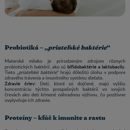
Probiotiká – „
priateľské baktérie
“
Materské mlieko je prirodzeným zdrojom rôznych
bifidobaktérie a laktobacily
probiotických baktérií, ako sú
.
Tieto „
priateľské baktérie
“ hrajú dôležitú úlohu v podpore
zdravého trávenia a imunitného systému dieťaťa.
Zdravie čriev
: Deti, ktoré sú dojčené, majú vyššiu
koncentráciu týchto prospešných baktérií vo svojich
črevách ako deti kŕmené náhradnou výživou, čo pozitívne
ovplyvňuje ich zdravie.
Proteíny – kľúč k imunite a rastu