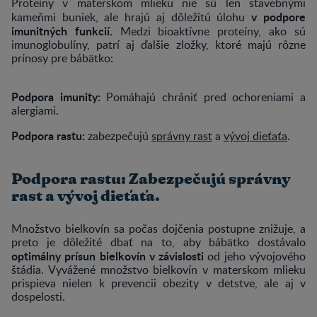
Proteíny v materskom mlieku nie sú len stavebnými
v podpore
kameňmi buniek, ale hrajú aj dôležitú úlohu
imunitných funkcií.
Medzi bioaktívne proteíny, ako sú
imunoglobulíny, patrí aj ďalšie zložky, ktoré majú rôzne
prínosy pre bábätko:
Podpora imunity:
Pomáhajú chrániť pred ochoreniami a
alergiami.
Podpora rastu:
zabezpečujú
správny rast
a
vývoj dieťaťa
.
Podpora rastu: Zabezpečujú správny
rast a vývoj dieťaťa.
Množstvo bielkovín sa počas dojčenia postupne znižuje, a
preto je dôležité dbať na to, aby bábätko dostávalo
optimálny prísun bielkovín v závislosti
od jeho vývojového
štádia. Vyvážené množstvo bielkovín v materskom mlieku
prispieva nielen k prevencii obezity v detstve, ale aj v
dospelosti.