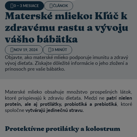
0 − 3 MESIACE
ČLÁNOK
Materské mlieko: Kľúč k
zdravému rastu a vývoju
vášho bábätka
NOV 19, 2024
3 MINÚT
Objavte, ako materské mlieko podporuje imunitu a zdravý
vývoj dieťaťa. Získajte dôležité informácie o jeho zložení a
prínosoch pre vaše bábätko.
Materské mlieko obsahuje množstvo prospešných látok,
patrí nielen
ktoré prispievajú k zdraviu dieťaťa. Medzi ne
proteín, ale aj protilátky, probiotiká a prebiotiká
, ktoré
vytvárajú jedinečnú stravu.
spoločne
Protektívne protilátky a kolostrum