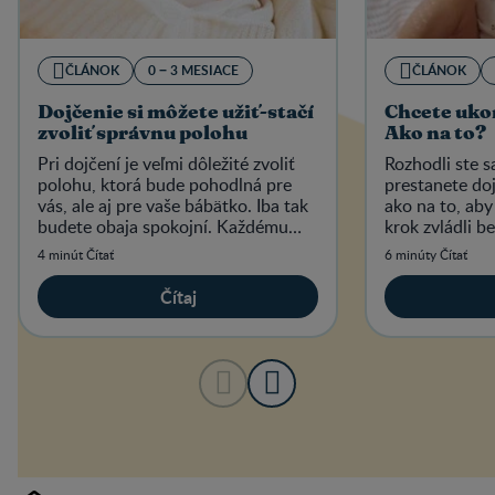
ČLÁNOK
0 − 3 MESIACE
ČLÁNOK
Dojčenie si môžete užiť-stačí
Chcete uko
zvoliť správnu polohu
Ako na to?
Pri dojčení je veľmi dôležité zvoliť
Rozhodli ste s
polohu, ktorá bude pohodlná pre
prestanete do
vás, ale aj pre vaše bábätko. Iba tak
ako na to, aby
budete obaja spokojní. Každému
krok zvládli b
však vyhovuje niečo iné.
výčitiek.
4 minút Čítať
6 minúty Čítať
Čítaj