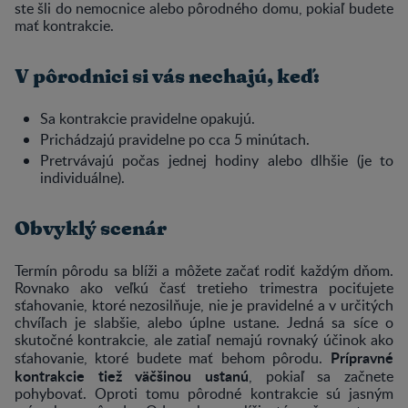
ste šli do nemocnice alebo pôrodného domu, pokiaľ budete
mať kontrakcie.
V pôrodnici si vás nechajú, keď:
Sa kontrakcie pravidelne opakujú.
Prichádzajú pravidelne po cca 5 minútach.
Pretrvávajú počas jednej hodiny alebo dlhšie (je to
individuálne).
Obvyklý scenár
Termín pôrodu sa blíži a môžete začať rodiť každým dňom.
Rovnako ako veľkú časť tretieho trimestra pociťujete
sťahovanie, ktoré nezosilňuje, nie je pravidelné a v určitých
chvíľach je slabšie, alebo úplne ustane. Jedná sa síce o
skutočné kontrakcie, ale zatiaľ nemajú rovnaký účinok ako
Prípravné
sťahovanie, ktoré budete mať behom pôrodu.
kontrakcie tiež väčšinou ustanú
, pokiaľ sa začnete
pohybovať. Oproti tomu pôrodné kontrakcie sú jasným