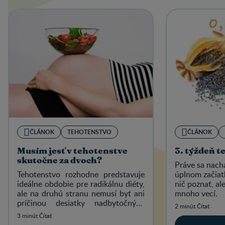
ČLÁNOK
TEHOTENSTVO
ČLÁNOK
Musím jesť v tehotenstve
3. týždeň te
skutočne za dvoch?
Práve sa nachá
Tehotenstvo rozhodne predstavuje
úplnom začiatk
ideálne obdobie pre radikálnu diéty,
nič poznať, ale
ale na druhú stranu nemusí byť ani
mnoho vecí.
príčinou desiatky nadbytočných
2 minút Čítať
kilogramov.
3 minút Čítať