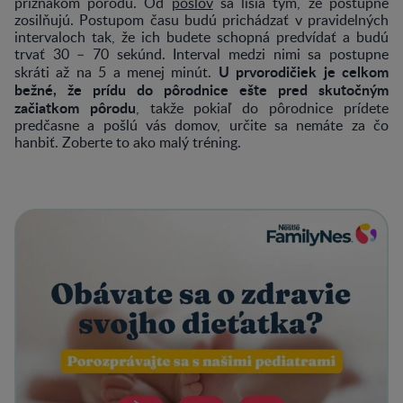
príznakom pôrodu. Od
poslov
sa líšia tým, že postupne
zosilňujú. Postupom času budú prichádzať v pravidelných
intervaloch tak, že ich budete schopná predvídať a budú
trvať 30 – 70 sekúnd. Interval medzi nimi sa postupne
U prvorodičiek je celkom
skráti až na 5 a menej minút.
bežné, že prídu do pôrodnice ešte pred skutočným
začiatkom pôrodu
, takže pokiaľ do pôrodnice prídete
predčasne a pošlú vás domov, určite sa nemáte za čo
hanbiť. Zoberte to ako malý tréning.