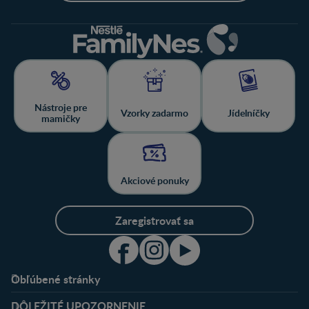
Nástroje pre
Vzorky zadarmo
Jídelníčky
mamičky
Akciové ponuky
Zaregistrovať sa
Obľúbené stránky
Podpora
Klub
DÔLEŽITÉ UPOZORNENIE