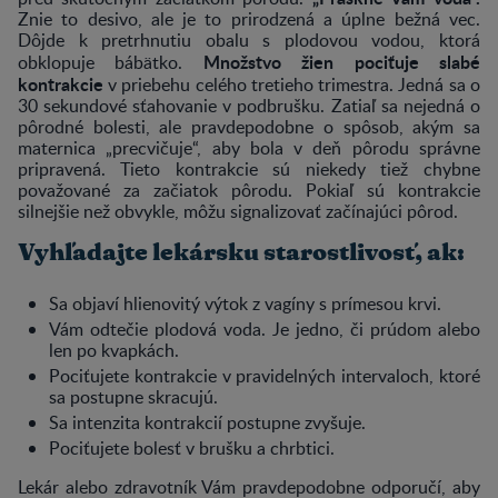
Znie to desivo, ale je to prirodzená a úplne bežná vec.
Dôjde k pretrhnutiu obalu s plodovou vodou, ktorá
Množstvo žien pociťuje slabé
obklopuje bábätko.
kontrakcie
v priebehu celého tretieho trimestra. Jedná sa o
30 sekundové sťahovanie v podbrušku. Zatiaľ sa nejedná o
pôrodné bolesti, ale pravdepodobne o spôsob, akým sa
maternica „precvičuje“, aby bola v deň pôrodu správne
pripravená. Tieto kontrakcie sú niekedy tiež chybne
považované za začiatok pôrodu. Pokiaľ sú kontrakcie
silnejšie než obvykle, môžu signalizovať začínajúci pôrod.
Vyhľadajte lekársku starostlivosť, ak:
Sa objaví hlienovitý výtok z vagíny s prímesou krvi.
Vám odtečie plodová voda. Je jedno, či prúdom alebo
len po kvapkách.
Pociťujete kontrakcie v pravidelných intervaloch, ktoré
sa postupne skracujú.
Sa intenzita kontrakcií postupne zvyšuje.
Pociťujete bolesť v brušku a chrbtici.
Lekár alebo zdravotník Vám pravdepodobne odporučí, aby