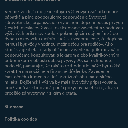
Výhody členstva
Môj účet
Veríme, že dojčenie je ideálnym výživovým začiatkom pre
Registrácia
bábätká a plne podporujeme odporúčanie Svetovej
zdravotníckej organizácie o výlučnom dojčení počas prvých
Newsletter
šiestich mesiacov života, nasledované zavedením vhodných
Prihlásenie
výživných príkrmov spolu s pokračujúcim dojčením až do
dvoch rokov veku dieťaťa. Tiež si uvedomujeme, že dojčenie
Produkty
nemusí byť vždy vhodnou možnosťou pre rodičov. Ako
Nájsť produkt
kŕmiť svoje dieťa a rady ohľadom zavedenia príkrmov vám
odporúčame konzultovať s lekárom alebo kvalifikovaným
odborníkom v oblasti detskej výživy. Ak sa rozhodnete
nedojčiť, pamätajte, že takéto rozhodnutie môže byť ťažké
zvrátiť a má sociálne a finančné dôsledky. Zavedenie
čiastočného kŕmenia z fľašky zníži zásobu materského
mlieka. Dojčenská výživa by mala byť vždy pripravovaná,
používaná a skladovaná podľa pokynov na etikete, aby sa
predišlo zdravotným rizikám dieťaťa.
Sitemapa
Politika cookies