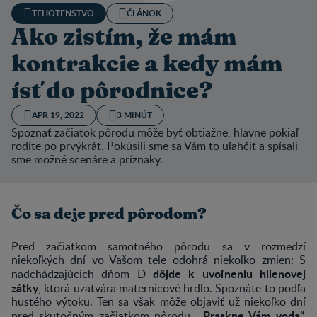
TEHOTENSTVO
ČLÁNOK
Ako zistím, že mám
kontrakcie a kedy mám
ísť do pôrodnice?
APR 19, 2022
3 MINÚT
Spoznať začiatok pôrodu môže byť obtiažne, hlavne pokiaľ
rodíte po prvýkrát. Pokúsili sme sa Vám to uľahčiť a spísali
sme možné scenáre a príznaky.
Čo sa deje pred pôrodom?
Pred začiatkom samotného pôrodu sa v rozmedzí
niekoľkých dní vo Vašom tele odohrá niekoľko zmien: S
dôjde k uvoľneniu hlienovej
nadchádzajúcich dňom D
zátky
, ktorá uzatvára maternicové hrdlo. Spoznáte to podľa
hustého výtoku. Ten sa však môže objaviť už niekoľko dní
„Praskne Vám voda“.
pred skutočným začiatkom pôrodu.